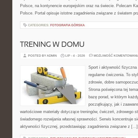
Polsce, na kontynencie europejskim oraz na świecie. Polecam Ka
Polsce. Portal opisuje istotne zagadnienia związane z światem p
CATEGORIES:
FOTOGRAFIA GÓRSKA
TRENING W DOMU
POSTED BY ADMIN
LIP - 4 - 2026
MOŻLIWOŚĆ KOMENTOWAN
Sport i aktywność fizyczna 
regularne ćwiczenia. To sty
zdrowie, dobre samopoczuci
Strona poświęcona tej tem
bazę porad, w którym każdy
początkujący, jak i zaawa
wartościowe materiały dotyczące treningów, ćwiczeń, zdrowego st
świadomego rozwijania własnej sprawności. Serwis koncentruje s
aktywności fizycznej, przedstawiając zagadnienia związane z […]