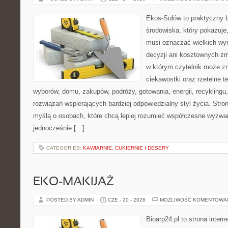
Ekos-Sułów to praktyczny 
środowiska, który pokazuje,
musi oznaczać wielkich wy
decyzji ani kosztownych zm
w którym czytelnik może z
ciekawostki oraz rzetelne 
wyborów, domu, zakupów, podróży, gotowania, energii, recyklingu
rozwiązań wspierających bardziej odpowiedzialny styl życia. Stro
myślą o osobach, które chcą lepiej rozumieć współczesne wyzwa
jednocześnie […]
CATEGORIES:
KAWIARNIE, CUKIERNIE I DESERY
EKO-MAKIJAŻ
POSTED BY ADMIN
CZE - 20 - 2026
MOŻLIWOŚĆ KOMENTOWA
Bioarp24.pl to strona intern