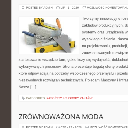
POSTED BY ADMIN
LIP - 1 - 2026
MOŻLIWOŚĆ KOMENTOWAN
Tworzymy innowacyjne rozw
zakładów produkcyjnych, do
systemy oraz urządzenia w
wysokiego ciśnienia. Nasza 
na projektowaniu, produkcji
zaawansowanych rozwiązań,
zastosowanie wszędzie tam, gdzie liczy się wydajność, dokładn
wykonywanych procesów. Strona prezentuje bogatą ofertę produktó
które odpowiadają na potrzeby współczesnego przemysłu i przeds
niezawodnych rozwiązań technicznych. Polecam Maszyny i Infrast
Nasza […]
CATEGORIES:
PASOŻYTY I CHOROBY ZAKAŹNE
ZRÓWNOWAŻONA MODA
POSTED BY ADMIN
CZE - 27 - 2026
MOŻLIWOŚĆ KOMENTOWA