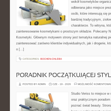
wokół kosmetyków organic
odbierana jako miejsce prez
osób, które interesują się
bardziej tradycyjnym, zioł
charakterze. To witryna, kt
zainteresowanie kosmetykami o prostszym składzie. Polecamy Nat
Kosmetyki. Głównym motywem strony jest tematyka naturalnej pie
zainteresować zarówno klientów indywidualnych, jak i drogerie, k
o […]
CATEGORIES:
BOCHEN-CHLEBA
PORADNIK POCZĄTKUJĄCEJ STYL
POSTED BY ADMIN
CZE - 19 - 2026
MOŻLIWOŚĆ KOMENTOWA
Studio Veriss to miejsce w 
oraz praktycznym poradom d
poznać świat beauty. Stron