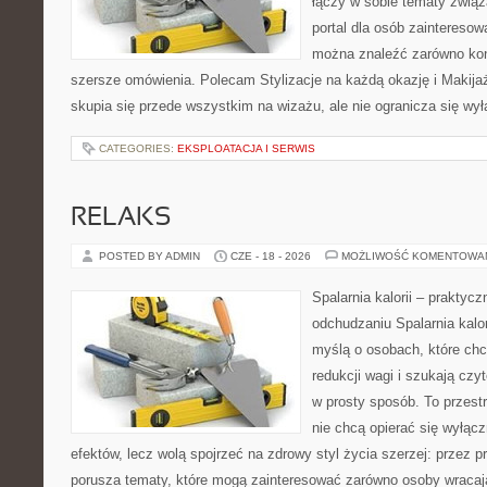
łączy w sobie tematy związ
portal dla osób zaintereso
można znaleźć zarówno konk
szersze omówienia. Polecam Stylizacje na każdą okazję i Makija
skupia się przede wszystkim na wizażu, ale nie ogranicza się wy
CATEGORIES:
EKSPLOATACJA I SERWIS
RELAKS
POSTED BY ADMIN
CZE - 18 - 2026
MOŻLIWOŚĆ KOMENTOWA
Spalarnia kalorii – praktyc
odchudzaniu Spalarnia kalor
myślą o osobach, które ch
redukcji wagi i szukają czy
w prosty sposób. To przestr
nie chcą opierać się wyłącz
efektów, lecz wolą spojrzeć na zdrowy styl życia szerzej: przez 
porusza tematy, które mogą zainteresować zarówno osoby wracając