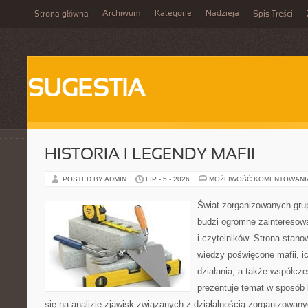
Archiwum
Kategorie
Nadzieja
Strona główna
Spis Treści
SUGESTIA
HISTORIA I LEGENDY MAFII
POSTED BY ADMIN
LIP - 5 - 2026
MOŻLIWOŚĆ KOMENTOWAN
Świat zorganizowanych grup
budzi ogromne zainteresowa
i czytelników. Strona stan
wiedzy poświęcone mafii, ic
działania, a także współc
prezentuje temat w sposób 
się na analizie zjawisk związanych z działalnością zorganizowan