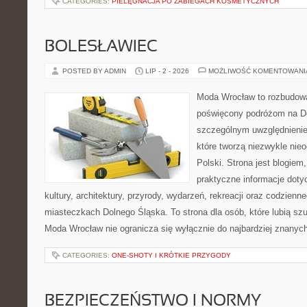
CATEGORIES:
PIELĘGNACJA PO ZABIEGACH KOSMETYCZNYCH
BOLESŁAWIEC
POSTED BY ADMIN
LIP - 2 - 2026
MOŻLIWOŚĆ KOMENTOWAN
Moda Wrocław to rozbudowa
poświęcony podróżom na D
szczególnym uwzględnienie
które tworzą niezwykle nie
Polski. Strona jest blogie
praktyczne informacje dotyc
kultury, architektury, przyrody, wydarzeń, rekreacji oraz codzienn
miasteczkach Dolnego Śląska. To strona dla osób, które lubią sz
Moda Wrocław nie ogranicza się wyłącznie do najbardziej znanyc
CATEGORIES:
ONE-SHOTY I KRÓTKIE PRZYGODY
BEZPIECZEŃSTWO I NORMY