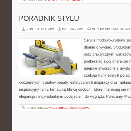
CATEGORIES:
WSPÓŁCZESNE TRENDY
PORADNIK STYLU
POSTED BY ADMIN
CZE - 16 - 2026
MOŻLIWOŚĆ KOMENTOWA
Serwis modowo-urodowy poś
dbaniu o wygląd, produkto
oraz praktycznym wskazówk
podkreślać swój charakter n
miejsce stworzone z myślą 
szukają konkretnych porad 
codziennych rytuałów beauty, estetycznych inspiracji oraz makija
inspiracyjny ton z tematyką bliską osobom, które interesują się m
elegancją i indywidualnym podejściem do wyglądu. Polecamy Mod
CATEGORIES:
AKCESORIA SAMOCHODOWE