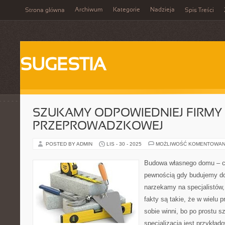
Archiwum
Kategorie
Nadzieja
Strona główna
Spis Treści
SUGESTIA
SZUKAMY ODPOWIEDNIEJ FIRMY
PRZEPROWADZKOWEJ
POSTED BY ADMIN
LIS - 30 - 2025
MOŻLIWOŚĆ KOMENTOWAN
Budowa własnego domu – ci
pewnością gdy budujemy do
narzekamy na specjalistów,
fakty są takie, że w wielu
sobie winni, bo po prostu 
specjalizacją jest przykład