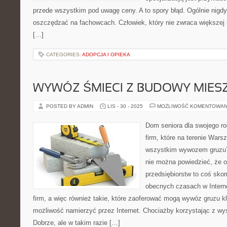
przede wszystkim pod uwagę ceny. A to spory błąd. Ogólnie nigdy
oszczędzać na fachowcach. Człowiek, który nie zwraca większej 
[…]
CATEGORIES:
ADOPCJA I OPIEKA
WYWÓZ ŚMIECI Z BUDOWY MIES
POSTED BY ADMIN
LIS - 30 - 2025
MOŻLIWOŚĆ KOMENTOWAN
Dom seniora dla swojego ro
firm, które na terenie Wars
wszystkim wywozem gruzu?
nie można powiedzieć, że o
przedsiębiorstw to coś sko
obecnych czasach w Intern
firm, a więc również takie, które zaoferować mogą wywóz gruzu kl
możliwość namierzyć przez Internet. Chociażby korzystając z wys
Dobrze, ale w takim razie […]