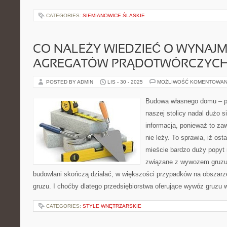
CATEGORIES:
SIEMIANOWICE ŚLĄSKIE
CO NALEŻY WIEDZIEĆ O WYNAJ
AGREGATÓW PRĄDOTWÓRCZYC
POSTED BY ADMIN
LIS - 30 - 2025
MOŻLIWOŚĆ KOMENTOWAN
Budowa własnego domu – p
naszej stolicy nadal dużo s
informacja, ponieważ to za
nie leży. To sprawia, iż os
mieście bardzo duży popyt 
związane z wywozem gruzu
budowlani skończą działać, w większości przypadków na obszarz
gruzu. I choćby dlatego przedsiębiorstwa oferujące wywóz gruzu
CATEGORIES:
STYLE WNĘTRZARSKIE