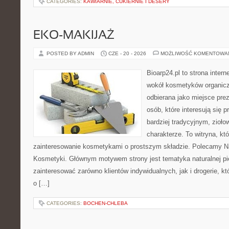
CATEGORIES:
KAWIARNIE, CUKIERNIE I DESERY
EKO-MAKIJAŻ
POSTED BY ADMIN
CZE - 20 - 2026
MOŻLIWOŚĆ KOMENTOWA
Bioarp24.pl to strona intern
wokół kosmetyków organic
odbierana jako miejsce prez
osób, które interesują się
bardziej tradycyjnym, zioł
charakterze. To witryna, kt
zainteresowanie kosmetykami o prostszym składzie. Polecamy Nat
Kosmetyki. Głównym motywem strony jest tematyka naturalnej pie
zainteresować zarówno klientów indywidualnych, jak i drogerie, k
o […]
CATEGORIES:
BOCHEN-CHLEBA