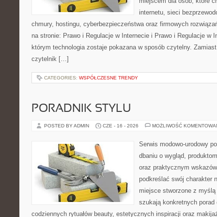
miejscem dla osób, które c
internetu, sieci bezprzewo
chmury, hostingu, cyberbezpieczeństwa oraz firmowych rozwiąza
na stronie: Prawo i Regulacje w Internecie i Prawo i Regulacje w I
którym technologia zostaje pokazana w sposób czytelny. Zamiast
czytelnik […]
CATEGORIES:
WSPÓŁCZESNE TRENDY
PORADNIK STYLU
POSTED BY ADMIN
CZE - 16 - 2026
MOŻLIWOŚĆ KOMENTOWA
Serwis modowo-urodowy poś
dbaniu o wygląd, produkto
oraz praktycznym wskazówk
podkreślać swój charakter n
miejsce stworzone z myślą 
szukają konkretnych porad 
codziennych rytuałów beauty, estetycznych inspiracji oraz makija