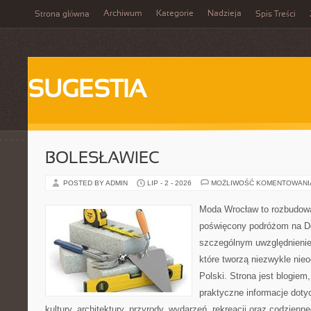
Archiwum
Kategorie
Nadzieja
Strona główna
Spis Treści
SUGESTIA
BOLESŁAWIEC
POSTED BY ADMIN
LIP - 2 - 2026
MOŻLIWOŚĆ KOMENTOWAN
Moda Wrocław to rozbudowa
poświęcony podróżom na D
szczególnym uwzględnienie
które tworzą niezwykle nie
Polski. Strona jest blogie
praktyczne informacje dotyc
kultury, architektury, przyrody, wydarzeń, rekreacji oraz codzienn