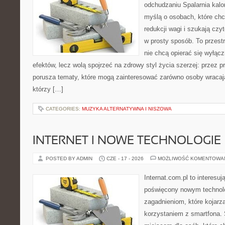
odchudzaniu Spalarnia kalor
myślą o osobach, które ch
redukcji wagi i szukają czy
w prosty sposób. To przestr
nie chcą opierać się wyłącz
efektów, lecz wolą spojrzeć na zdrowy styl życia szerzej: przez 
porusza tematy, które mogą zainteresować zarówno osoby wracając
którzy […]
CATEGORIES:
MUZYKA ALTERNATYWNA I NISZOWA
INTERNET I NOWE TECHNOLOGIE
POSTED BY ADMIN
CZE - 17 - 2026
MOŻLIWOŚĆ KOMENTOWA
Internat.com.pl to interesu
poświęcony nowym technol
zagadnieniom, które kojarz
korzystaniem z smartfona