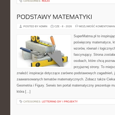
CATEGORIES:
ROLKI
PODSTAWY MATEMATYKI
POSTED BY ADMIN
CZE - 8 - 2026
MOŻLIWOŚĆ KOMENTOWAN
SuperMatma.pl to inspirując
poświęcony matematyce, któ
wzorów, równań i logicznyc
fascynujący. Strona został
osobach, które chcą poznaw
przyjaznej strony. To miej
znaleźć inspiracje dotyczące zarówno podstawowych zagadnień, ja
zaawansowanych tematów matematycznych. Zobacz także Cieka
Geometria i Figury. Serwis ten portal matematyczny prezentuje m
która […]
CATEGORIES:
LETTERING DIY I PROJEKTY