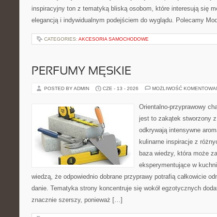
inspiracyjny ton z tematyką bliską osobom, które interesują się m
elegancją i indywidualnym podejściem do wyglądu. Polecamy Mod
CATEGORIES:
AKCESORIA SAMOCHODOWE
PERFUMY MĘSKIE
POSTED BY ADMIN
CZE - 13 - 2026
MOŻLIWOŚĆ KOMENTOWA
Orientalno-przyprawowy char
jest to zakątek stworzony 
odkrywają intensywne aroma
kulinarne inspiracje z różny
baza wiedzy, która może z
eksperymentujące w kuchni,
wiedzą, że odpowiednio dobrane przyprawy potrafią całkowicie od
danie. Tematyka strony koncentruje się wokół egzotycznych dodatk
znacznie szerszy, ponieważ […]