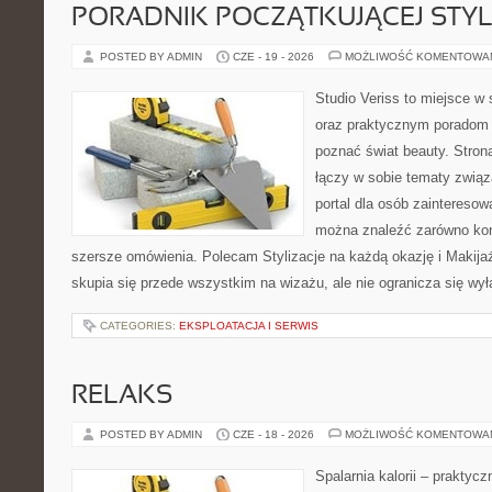
PORADNIK POCZĄTKUJĄCEJ STYL
POSTED BY ADMIN
CZE - 19 - 2026
MOŻLIWOŚĆ KOMENTOWA
Studio Veriss to miejsce w 
oraz praktycznym poradom d
poznać świat beauty. Stron
łączy w sobie tematy związ
portal dla osób zaintereso
można znaleźć zarówno konk
szersze omówienia. Polecam Stylizacje na każdą okazję i Makija
skupia się przede wszystkim na wizażu, ale nie ogranicza się wy
CATEGORIES:
EKSPLOATACJA I SERWIS
RELAKS
POSTED BY ADMIN
CZE - 18 - 2026
MOŻLIWOŚĆ KOMENTOWA
Spalarnia kalorii – praktyc