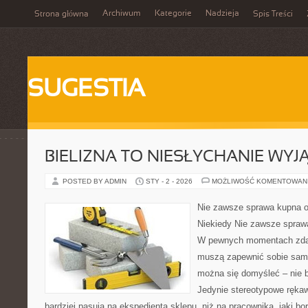
Archiwum
Kategorie
Nadzieja
Strona główna
Spis Treści
SUGESTIA
BIELIZNA TO NIESŁYCHANIE WY
POSTED BY ADMIN
STY - 2 - 2026
MOŻLIWOŚĆ KOMENTOWAN
Nie zawsze sprawa kupna ok
Niekiedy Nie zawsze sprawa
W pewnych momentach zdarz
muszą zapewnić sobie sami
można się domyśleć – nie b
Jedynie stereotypowe rękawi
bardziej pasują na ekspedienta sklepu, niż na pracownika, jaki b