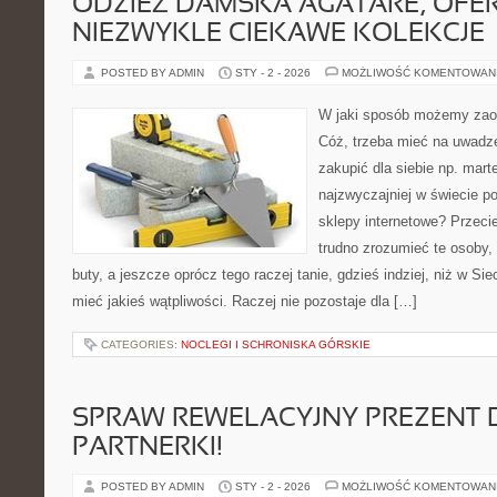
ODZIEŻ DAMSKA AGATARE, OFE
NIEZWYKLE CIEKAWE KOLEKCJE
POSTED BY ADMIN
STY - 2 - 2026
MOŻLIWOŚĆ KOMENTOWAN
W jaki sposób możemy zao
Cóż, trzeba mieć na uwadze
zakupić dla siebie np. mar
najzwyczajniej w świecie p
sklepy internetowe? Przec
trudno zrozumieć te osoby, 
buty, a jeszcze oprócz tego raczej tanie, gdzieś indziej, niż w Sie
mieć jakieś wątpliwości. Raczej nie pozostaje dla […]
CATEGORIES:
NOCLEGI I SCHRONISKA GÓRSKIE
SPRAW REWELACYJNY PREZENT 
PARTNERKI!
POSTED BY ADMIN
STY - 2 - 2026
MOŻLIWOŚĆ KOMENTOWAN