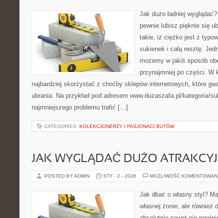
Jak dużo ładniej wyglądać? 
pewnie lubisz pięknie się u
takie, iż ciężko jest z typo
sukienek i całą resztę. Je
możemy w jakiś sposób obe
przynajmniej po części. W
najbardziej skorzystać z choćby sklepów internetowych, które gwa
ubrania. Na przykład pod adresem www.duzaszafa.pl/kategoria/su
najmniejszego problemu trafić […]
CATEGORIES:
KOLEKCJONERZY I PASJONACI BUTÓW
JAK WYGLĄDAĆ DUŻO ATRAKCYJ
POSTED BY ADMIN
STY - 2 - 2026
MOŻLIWOŚĆ KOMENTOWAN
Jak dbać o własny styl? Mą
własnej żonie, ale również 
absolutnie nawet nie powin