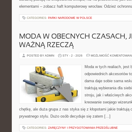
elementami – zobacz haft komputerowy wrocław. Odzież ochronna
CATEGORIES:
PARKI NARODOWE W POLSCE
MODA W OBECNYCH CZASACH, J
WAŻNĄ RZECZĄ
POSTED BY ADMIN
STY - 2 - 2026
MOŻLIWOŚĆ KOMENTOWAN
Moda w tych realiach, jest
odpowiednich akcesoriów t
dama daje sobie sama wska
traktują wybierania dla sie
stroju, jak i właściwych a
kreowanie swojego wizerun
chętkę, ale duża grupa z nas styka się z kłopotami jakie traktuj
prywatnego stylu. Dużo osób decyduje się zatem […]
CATEGORIES:
ZARĘCZYNY I PRZYGOTOWANIA PRZEDŚLUBNE