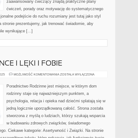
zaawansowany ćwiczący znajdą praktyczne plany
ćwiczeń, porady oraz motywację do systematycznego
jonalne podejście do ruchu rozumiany jest tutaj jako styl
 Na stronie prezentujemy, jak trenować świadomie, aby
le wynikające […]
CE I LĘKI I FOBIE
WORK-
2025
MOŻLIWOŚĆ KOMENTOWANIA
ZOSTAŁA WYŁĄCZONA
LIFE
BALANCE
I
Poradnictwo Rodzinne jest miejsce, w którym dom
LĘKI
I
rodzinny staje się najważniejszym punktem, a
FOBIE
psychologia, relacja i opieka nad dziećmi splatają się w
jedną logicznie uporządkowaną całość. Strona została
stworzona z myślą o ludziach, którzy szukają wsparcia
w budowaniu zdrowych związków, świadomego
ego. Ciekawe kategorie: Asertywność i Związki. Na stronie
zczegółowe teksty, które pokazują, jak funkcjonuje życie