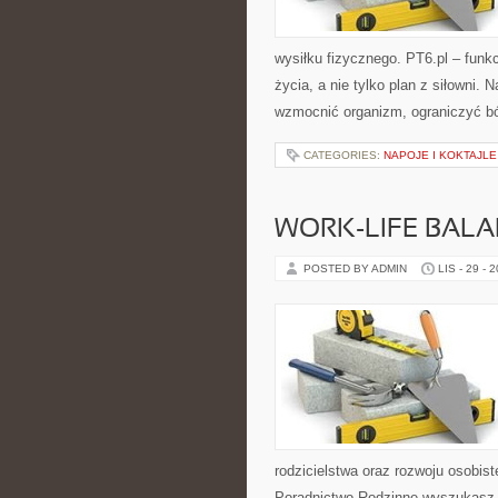
wysiłku fizycznego. PT6.pl – funkc
życia, a nie tylko plan z siłowni.
wzmocnić organizm, ograniczyć bó
CATEGORIES:
NAPOJE I KOKTAJLE
WORK-LIFE BALAN
POSTED BY ADMIN
LIS - 29 - 
rodzicielstwa oraz rozwoju osobist
Poradnictwo Rodzinne wyszukasz s