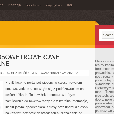
rie
Nadzieja
Tagi
Spis Treści
Zwycięstwo
SUB
OSOWE I ROWEROWE
Marka osobis
LNE
realny kapita
freelancerem
prowadzisz w
KOLARSTWO
2025
MOŻLIWOŚĆ KOMENTOWANIA
ZOSTAŁA WYŁĄCZONA
SZOSOWE
postrzegany
I
przed tobą d
ROWEROWE
ProfiBike.pl to portal poświęcony w całości rowerom
świadomie pr
APLIKACJE
MOBILNE
Pierwszym k
oraz wszystkiemu, co wiąże się z podróżowaniem na
marki. Trzeb
dwóch kółkach. To kawałek internetu, w którym
prostych, a
dobry, jakie
zamiłowanie do rowerów łączy się z rzetelną informacją,
jakie warto
inspirującymi opowieściami z trasy oraz tipami dla osób
odpowiedź n
przekaz we 
na każdym poziomie doświadczenia. Niezależnie od