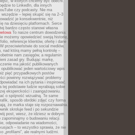
iejsc, w których chcemy być obecni.
będzie to LinkedIn, dla innych
YouTube czy podcasty. Nie ma
 wszędzie – lepiej skupić się na 2–3
rowadzić je konsekwentnie, niż
ię na dziesięciu platformach. Serce
tej bardzo często stanowi własna
rnetowa
To nasze centrum dowodzenia:
ie możemy opowiedzieć swoją historię,
olio, referencje klientów, ofertę i dane
W przeciwieństwie do social mediów,
ń, nad którą mamy pełną kontrolę –
 obetnie nam zasięgów, a regulamin
ieni zasad gry. Budując markę,
czenie ma jakość publikowanych
ej opublikować jeden wartościowy wpis
 niż pięć przypadkowych postów
reści powinny rozwiązywać problemy
dpowiadać na ich pytania i inspirować.
a tej podstawie ludzie wyrabiają sobie
zej eksperckości i zaangażowaniu.
bać o spójność wizualną. Te same
 grafik, sposób obróbki zdjęć czy forma
ają, że marka staje się rozpoznawalna.
wnik skroluje feed i po sekundzie
wój post, wiesz, że idziesz w dobrym
e zapominajmy o budowaniu relacji.
e, odpowiadanie na wiadomości,
kusjach – to wszystko sprawia, że nie
o „profilami”, ale realnymi ludźmi.