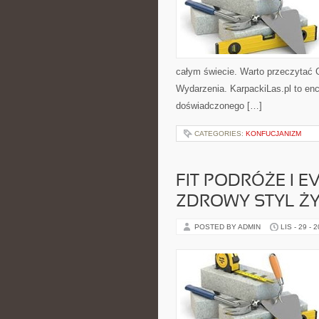
całym świecie. Warto przeczytać G
Wydarzenia. KarpackiLas.pl to en
doświadczonego […]
CATEGORIES:
KONFUCJANIZM
FIT PODRÓŻE I E
ZDROWY STYL ŻY
POSTED BY ADMIN
LIS - 29 - 