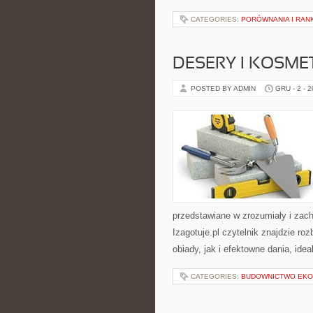
CATEGORIES:
PORÓWNANIA I RANK
DESERY I KOSME
POSTED BY ADMIN
GRU - 2 - 
przedstawiane w zrozumiały i zac
Izagotuje.pl czytelnik znajdzie r
obiady, jak i efektowne dania, idea
CATEGORIES:
BUDOWNICTWO EKO