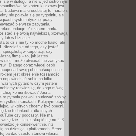
zi się w dialogu, a nie w jednostronnym
omunikatów. Na końcu kluczowa jest
a. Budowa marki osobistej to maraton,
fekty nie pojawią się po tygodniu, ale
esiącach systematycznej pracy
auważać pierwsze zapytania,
i rekomendacje. Z czasem marka
e stać się twoją największą przewagą
cy lub w biznesie.
ta to dziś nie tylko modne hasło, ale
ł. Niezależnie od tego, czy jesteś
, specjalistą w korporacji, czy
łasną firmę – to, jak jesteś
 w sieci, może otwierać lub zamykać
rzwi. Dlatego coraz więcej osób
acuje nad swoją obecnością online.
rokiem jest określenie tożsamości
a odpowiedzieć sobie na kilka
le ważnych pytań: w czym jestem
 problemy rozwiązuję, do kogo mówię i
ści chcę komunikować? Jasna
a te pytania pozwoli zbudować spójny
wszystkich kanałach. Kolejnym etapem
iejsc, w których chcemy być obecni.
będzie to LinkedIn, dla innych
YouTube czy podcasty. Nie ma
 wszędzie – lepiej skupić się na 2–3
rowadzić je konsekwentnie, niż
ię na dziesięciu platformach. Serce
tej bardzo często stanowi własna