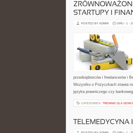
ZRÓWNOWAŻONE 
STARTUPY I FIN
POSTED BY ADMIN
GRU - 1 - 
przedsiębiorców i freelancerów i 
Wszystko o Pożyczkach stawia na
języka prawniczego czy bankowego
CATEGORIES:
TRENING DLA SENI
TELEMEDYCYNA 
POSTED BY ADMIN
GRU - 1 - 