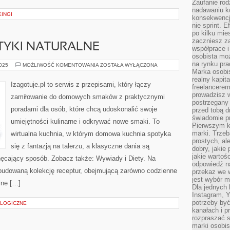
Zaufanie rod
nadawaniu k
INGI
konsekwencj
nie sprint. E
po kilku mi
zaczniesz z
TYKI NATURALNE
współprace 
osobista moż
na rynku pra
DESERY
2025
MOŻLIWOŚĆ KOMENTOWANIA
ZOSTAŁA WYŁĄCZONA
I
Marka osobis
KOSMETYKI
realny kapita
NATURALNE
Izagotuje.pl to serwis z przepisami, który łączy
freelancerem
prowadzisz w
zamiłowanie do domowych smaków z praktycznymi
postrzegany
poradami dla osób, które chcą udoskonalić swoje
przed tobą d
świadomie pr
umiejętności kulinarne i odkrywać nowe smaki. To
Pierwszym k
marki. Trzeb
wirtualna kuchnia, w którym domowa kuchnia spotyka
prostych, a
się z fantazją na talerzu, a klasyczne dania są
dobry, jakie
jakie warto
hęcający sposób. Zobacz także: Wywiady i Diety. Na
odpowiedź n
ozbudowaną kolekcję receptur, obejmującą zarówno codzienne
przekaz we 
jest wybór m
lne […]
Dla jednych 
Instagram, 
potrzeby być
LOGICZNE
kanałach i p
rozpraszać s
marki osobis