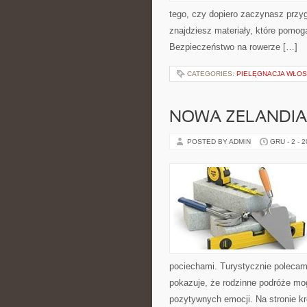
tego, czy dopiero zaczynasz przygo
znajdziesz materiały, które pomog
Bezpieczeństwo na rowerze […]
CATEGORIES:
PIELĘGNACJA WŁO
NOWA ZELANDIA 
POSTED BY ADMIN
GRU - 2 - 
pociechami. Turystycznie polecamy
pokazuje, że rodzinne podróże mo
pozytywnych emocji. Na stronie k