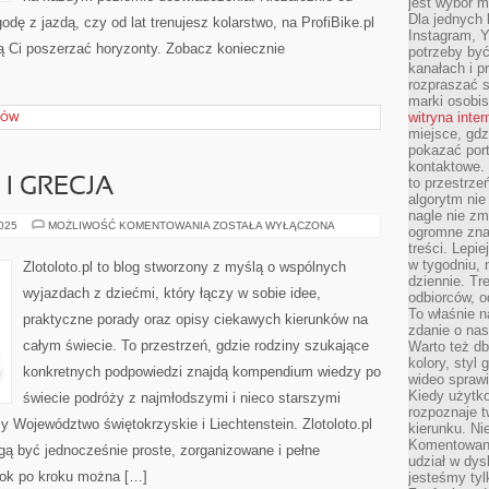
jest wybór m
Dla jednych 
dę z jazdą, czy od lat trenujesz kolarstwo, na ProfiBike.pl
Instagram, 
ą Ci poszerzać horyzonty. Zobacz koniecznie
potrzeby być
kanałach i p
rozpraszać s
marki osobis
witryna inte
SÓW
miejsce, gdz
pokazać portf
kontaktowe. 
to przestrze
I GRECJA
algorytm nie
nagle nie zm
NOWA
2025
MOŻLIWOŚĆ KOMENTOWANIA
ZOSTAŁA WYŁĄCZONA
ogromne zna
ZELANDIA
treści. Lepi
I
GRECJA
w tygodniu,
Zlotoloto.pl to blog stworzony z myślą o wspólnych
dziennie. T
wyjazdach z dziećmi, który łączy w sobie idee,
odbiorców, o
To właśnie n
praktyczne porady oraz opisy ciekawych kierunków na
zdanie o nas
całym świecie. To przestrzeń, gdzie rodziny szukające
Warto też d
kolory, styl
konkretnych podpowiedzi znajdą kompendium wiedzy po
wideo sprawi
Kiedy użytko
świecie podróży z najmłodszymi i nieco starszymi
rozpoznaje t
 Województwo świętokrzyskie i Liechtenstein. Zlotoloto.pl
kierunku. Ni
Komentowani
gą być jednocześnie proste, zorganizowane i pełne
udział w dys
rok po kroku można […]
jesteśmy tylk