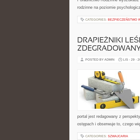
rodzinne na poziomie psychologi
CATEGORIES:
BEZPIECZEŃSTWO 
DRAPIEŻNIKI LEŚ
ZDEGRADOWAN
POSTED BY ADMIN
LIS - 29 - 
portal jest redagowany z perspekt
ostępach i obserwuje to, czego wi
CATEGORIES:
SZWAJCARIA