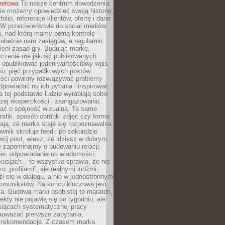
rnetowa
To nasze centrum dowodzenia:
ie możemy opowiedzieć swoją historię,
olio, referencje klientów, ofertę i dane
W przeciwieństwie do social mediów,
ń, nad którą mamy pełną kontrolę –
 obetnie nam zasięgów, a regulamin
ieni zasad gry. Budując markę,
czenie ma jakość publikowanych
ej opublikować jeden wartościowy wpis
 niż pięć przypadkowych postów
reści powinny rozwiązywać problemy
dpowiadać na ich pytania i inspirować.
a tej podstawie ludzie wyrabiają sobie
zej eksperckości i zaangażowaniu.
bać o spójność wizualną. Te same
 grafik, sposób obróbki zdjęć czy forma
ają, że marka staje się rozpoznawalna.
wnik skroluje feed i po sekundzie
wój post, wiesz, że idziesz w dobrym
e zapominajmy o budowaniu relacji.
e, odpowiadanie na wiadomości,
kusjach – to wszystko sprawia, że nie
o „profilami”, ale realnymi ludźmi.
zi się w dialogu, a nie w jednostronnym
omunikatów. Na końcu kluczowa jest
a. Budowa marki osobistej to maraton,
fekty nie pojawią się po tygodniu, ale
esiącach systematycznej pracy
auważać pierwsze zapytania,
i rekomendacje. Z czasem marka