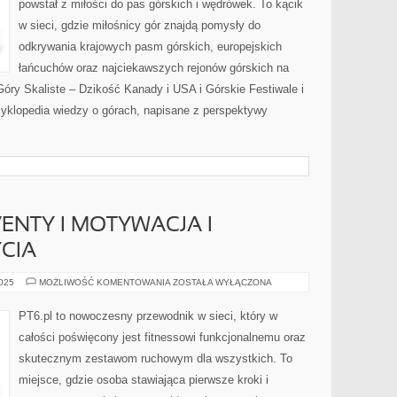
powstał z miłości do pas górskich i wędrówek. To kącik
w sieci, gdzie miłośnicy gór znajdą pomysły do
odkrywania krajowych pasm górskich, europejskich
łańcuchów oraz najciekawszych rejonów górskich na
óry Skaliste – Dzikość Kanady i USA i Górskie Festiwale i
cyklopedia wiedzy o górach, napisane z perspektywy
VENTY I MOTYWACJA I
CIA
FIT
2025
MOŻLIWOŚĆ KOMENTOWANIA
ZOSTAŁA WYŁĄCZONA
PODRÓŻE
I
EVENTY
PT6.pl to nowoczesny przewodnik w sieci, który w
I
MOTYWACJA
całości poświęcony jest fitnessowi funkcjonalnemu oraz
I
ZDROWY
skutecznym zestawom ruchowym dla wszystkich. To
STYL
ŻYCIA
miejsce, gdzie osoba stawiająca pierwsze kroki i