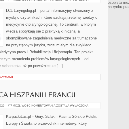
osobista moż
I
LARYNGOLOGIA
na rynku pra
LCL-Laryngolog.pl – portal informacyjny stworzony z
myślą o czytelnikach, które szukają rzetelnej wiedzy o
medycynie otolaryngologicznej. To centrum, w którym
wiedza spotykają się z praktyką kliniczną, a
skomplikowane zagadnienia medyczne są tłumaczone
na przystępnym języku, zrozumiałym dla zwykłego
edycyna pracy i Rehabilitacja i fizjoterapia. Ten projekt
epszym rozumieniu problemów laryngologicznych – od
łe schorzenia, aż po poważniejsze […]
TRZYMANIE
CA HISZPANII I FRANCJI
PIRENEJE
2025
MOŻLIWOŚĆ KOMENTOWANIA
ZOSTAŁA WYŁĄCZONA
–
GRANICA
HISZPANII
KarpackiLas.pl – Góry, Szlaki i Pasma Górskie Polski,
I
FRANCJI
Europy i Świata to przewodnik internetowy, który