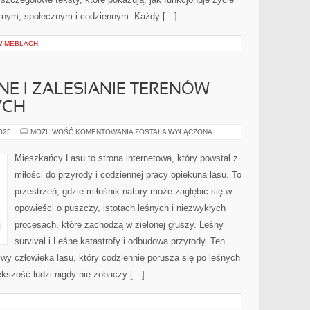
cznym, społecznym i codziennym. Każdy […]
W MEBLACH
NE I ZALESIANIE TERENÓW
YCH
DRAPIEŻNIKI
2025
MOŻLIWOŚĆ KOMENTOWANIA
ZOSTAŁA WYŁĄCZONA
LEŚNE
I
ZALESIANIE
Mieszkańcy Lasu to strona internetowa, który powstał z
TERENÓW
ZDEGRADOWANYCH
miłości do przyrody i codziennej pracy opiekuna lasu. To
przestrzeń, gdzie miłośnik natury może zagłębić się w
opowieści o puszczy, istotach leśnych i niezwykłych
procesach, które zachodzą w zielonej głuszy. Leśny
survival i Leśne katastrofy i odbudowa przyrody. Ten
ywy człowieka lasu, który codziennie porusza się po leśnych
ększość ludzi nigdy nie zobaczy […]