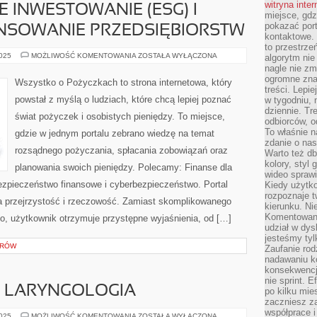
witryna inte
INWESTOWANIE (ESG) I
miejsce, gdz
pokazać portf
ANSOWANIE PRZEDSIĘBIORSTW
kontaktowe. 
to przestrze
ZRÓWNOWAŻONE
2025
MOŻLIWOŚĆ KOMENTOWANIA
ZOSTAŁA WYŁĄCZONA
algorytm nie
INWESTOWANIE
nagle nie zm
(ESG)
ogromne zna
I
Wszystko o Pożyczkach to strona internetowa, który
STARTUPY
treści. Lepi
I
powstał z myślą o ludziach, które chcą lepiej poznać
w tygodniu,
FINANSOWANIE
PRZEDSIĘBIORSTW
dziennie. T
świat pożyczek i osobistych pieniędzy. To miejsce,
odbiorców, o
To właśnie n
gdzie w jednym portalu zebrano wiedzę na temat
zdanie o nas
rozsądnego pożyczania, spłacania zobowiązań oraz
Warto też d
kolory, styl
planowania swoich pieniędzy. Polecamy: Finanse dla
wideo sprawi
Bezpieczeństwo finansowe i cyberbezpieczeństwo. Portal
Kiedy użytko
rozpoznaje t
 przejrzystość i rzeczowość. Zamiast skomplikowanego
kierunku. Ni
Komentowani
, użytkownik otrzymuje przystępne wyjaśnienia, od […]
udział w dys
jesteśmy tylk
ORÓW
Zaufanie rod
nadawaniu k
konsekwencj
nie sprint. E
I LARYNGOLOGIA
po kilku mi
zaczniesz z
współprace 
TELEMEDYCYNA
2025
MOŻLIWOŚĆ KOMENTOWANIA
ZOSTAŁA WYŁĄCZONA