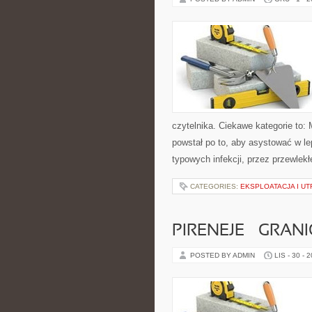
czytelnika. Ciekawe kategorie to: M
powstał po to, aby asystować w l
typowych infekcji, przez przewlek
CATEGORIES:
EKSPLOATACJA I U
PIRENEJE – GRANI
POSTED BY ADMIN
LIS - 30 - 