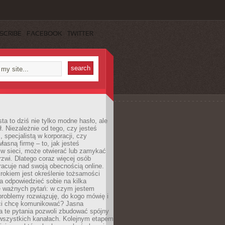
SCRIBE
FACEBOOK
TWITTER
ta to dziś nie tylko modne hasło, ale
ł. Niezależnie od tego, czy jesteś
, specjalistą w korporacji, czy
łasną firmę – to, jak jesteś
 w sieci, może otwierać lub zamykać
rzwi. Dlatego coraz więcej osób
acuje nad swoją obecnością online.
rokiem jest określenie tożsamości
a odpowiedzieć sobie na kilka
le ważnych pytań: w czym jestem
 problemy rozwiązuję, do kogo mówię i
ści chcę komunikować? Jasna
a te pytania pozwoli zbudować spójny
wszystkich kanałach. Kolejnym etapem