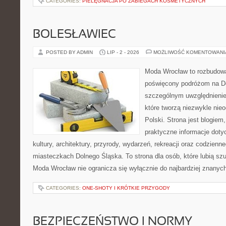
CATEGORIES:
PIELĘGNACJA PO ZABIEGACH KOSMETYCZNYCH
BOLESŁAWIEC
POSTED BY ADMIN
LIP - 2 - 2026
MOŻLIWOŚĆ KOMENTOWAN
Moda Wrocław to rozbudowa
poświęcony podróżom na D
szczególnym uwzględnienie
które tworzą niezwykle nie
Polski. Strona jest blogie
praktyczne informacje dotyc
kultury, architektury, przyrody, wydarzeń, rekreacji oraz codzienn
miasteczkach Dolnego Śląska. To strona dla osób, które lubią sz
Moda Wrocław nie ogranicza się wyłącznie do najbardziej znanyc
CATEGORIES:
ONE-SHOTY I KRÓTKIE PRZYGODY
BEZPIECZEŃSTWO I NORMY