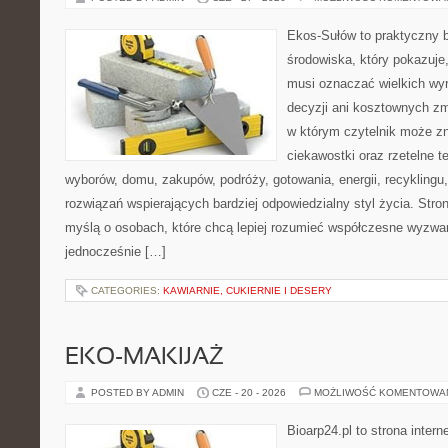
Ekos-Sułów to praktyczny 
środowiska, który pokazuje,
musi oznaczać wielkich wy
decyzji ani kosztownych zm
w którym czytelnik może z
ciekawostki oraz rzetelne 
wyborów, domu, zakupów, podróży, gotowania, energii, recyklingu
rozwiązań wspierających bardziej odpowiedzialny styl życia. Stro
myślą o osobach, które chcą lepiej rozumieć współczesne wyzwa
jednocześnie […]
CATEGORIES:
KAWIARNIE, CUKIERNIE I DESERY
EKO-MAKIJAŻ
POSTED BY ADMIN
CZE - 20 - 2026
MOŻLIWOŚĆ KOMENTOWA
Bioarp24.pl to strona intern