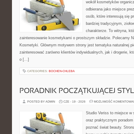
wokół kosmetyków organic
odbierana jako miejsce prez
osób, które interesują się
bardziej tradycyjnym, zioł
charakterze. To witryna, kt
zainteresowanie kosmetykami o prostszym składzie. Polecamy Nat
Kosmetyki. Głównym motywem strony jest tematyka naturalnej pie
zainteresować zarówno klientów indywidualnych, jak i drogerie, k
o […]
CATEGORIES:
BOCHEN-CHLEBA
PORADNIK POCZĄTKUJĄCEJ STYL
POSTED BY ADMIN
CZE - 19 - 2026
MOŻLIWOŚĆ KOMENTOWA
Studio Veriss to miejsce w 
oraz praktycznym poradom d
poznać świat beauty. Stron