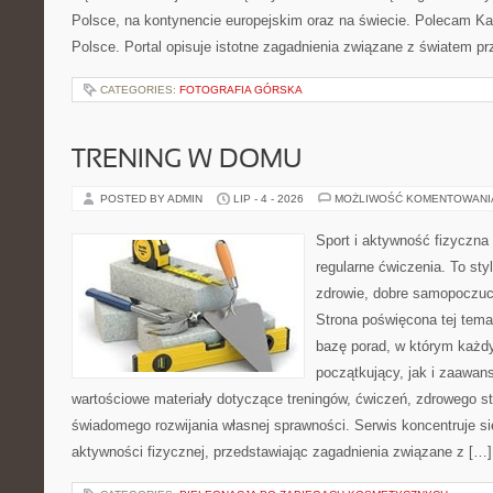
Polsce, na kontynencie europejskim oraz na świecie. Polecam Ka
Polsce. Portal opisuje istotne zagadnienia związane z światem p
CATEGORIES:
FOTOGRAFIA GÓRSKA
TRENING W DOMU
POSTED BY ADMIN
LIP - 4 - 2026
MOŻLIWOŚĆ KOMENTOWAN
Sport i aktywność fizyczna 
regularne ćwiczenia. To sty
zdrowie, dobre samopoczuci
Strona poświęcona tej tem
bazę porad, w którym każdy
początkujący, jak i zaawa
wartościowe materiały dotyczące treningów, ćwiczeń, zdrowego st
świadomego rozwijania własnej sprawności. Serwis koncentruje s
aktywności fizycznej, przedstawiając zagadnienia związane z […]