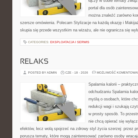
łączy w sobie tematy związ
portal dla osób zaintereso
można znaleźć zarówno konk
szersze omówienia. Polecam Stylizacje na każdą okazję i Makija
skupia się przede wszystkim na wizażu, ale nie ogranicza się wy
CATEGORIES:
EKSPLOATACJA I SERWIS
RELAKS
POSTED BY ADMIN
CZE - 18 - 2026
MOŻLIWOŚĆ KOMENTOWA
Spalarnia kalorii – praktyc
odchudzaniu Spalarnia kalor
myślą o osobach, które ch
redukcji wagi i szukają czy
w prosty sposób. To przestr
nie chcą opierać się wyłącz
efektów, lecz wolą spojrzeć na zdrowy styl życia szerzej: przez 
porusza tematy, które mogą zainteresować zarówno osoby wracając