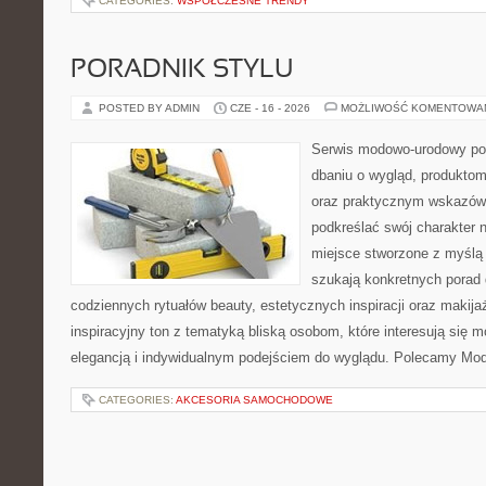
CATEGORIES:
WSPÓŁCZESNE TRENDY
PORADNIK STYLU
POSTED BY ADMIN
CZE - 16 - 2026
MOŻLIWOŚĆ KOMENTOWA
Serwis modowo-urodowy poś
dbaniu o wygląd, produkto
oraz praktycznym wskazówk
podkreślać swój charakter n
miejsce stworzone z myślą 
szukają konkretnych porad 
codziennych rytuałów beauty, estetycznych inspiracji oraz makija
inspiracyjny ton z tematyką bliską osobom, które interesują się m
elegancją i indywidualnym podejściem do wyglądu. Polecamy Mod
CATEGORIES:
AKCESORIA SAMOCHODOWE