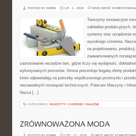
POSTED BY ADMIN
LIP - 1 - 2026
MOŻLIWOŚĆ KOMENTOWAN
Tworzymy innowacyjne rozw
zakładów produkcyjnych, do
systemy oraz urządzenia w
wysokiego ciśnienia. Nasza 
na projektowaniu, produkcji
zaawansowanych rozwiązań,
zastosowanie wszędzie tam, gdzie liczy się wydajność, dokładn
wykonywanych procesów. Strona prezentuje bogatą ofertę produktó
które odpowiadają na potrzeby współczesnego przemysłu i przeds
niezawodnych rozwiązań technicznych. Polecam Maszyny i Infrast
Nasza […]
CATEGORIES:
PASOŻYTY I CHOROBY ZAKAŹNE
ZRÓWNOWAŻONA MODA
POSTED BY ADMIN
CZE - 27 - 2026
MOŻLIWOŚĆ KOMENTOWA