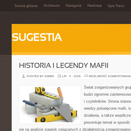
Archiwum
Kategorie
Nadzieja
Strona główna
Spis Treści
SUGESTIA
HISTORIA I LEGENDY MAFII
POSTED BY ADMIN
LIP - 5 - 2026
MOŻLIWOŚĆ KOMENTOWAN
Świat zorganizowanych grup
budzi ogromne zainteresowa
i czytelników. Strona stan
wiedzy poświęcone mafii, ic
działania, a także współc
prezentuje temat w sposób 
się na analizie zjawisk związanych z działalnością zorganizowan