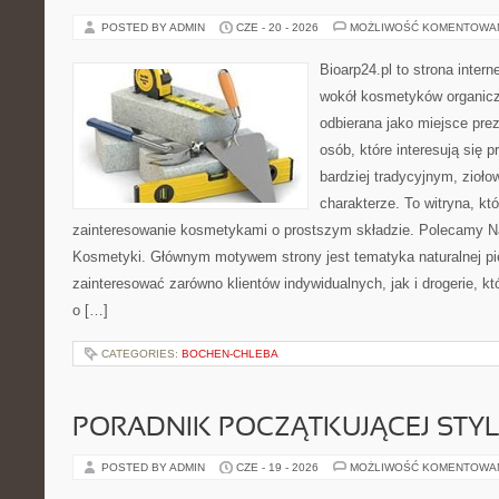
POSTED BY ADMIN
CZE - 20 - 2026
MOŻLIWOŚĆ KOMENTOWA
Bioarp24.pl to strona intern
wokół kosmetyków organic
odbierana jako miejsce prez
osób, które interesują się
bardziej tradycyjnym, zioł
charakterze. To witryna, kt
zainteresowanie kosmetykami o prostszym składzie. Polecamy Nat
Kosmetyki. Głównym motywem strony jest tematyka naturalnej pie
zainteresować zarówno klientów indywidualnych, jak i drogerie, k
o […]
CATEGORIES:
BOCHEN-CHLEBA
PORADNIK POCZĄTKUJĄCEJ STYL
POSTED BY ADMIN
CZE - 19 - 2026
MOŻLIWOŚĆ KOMENTOWA