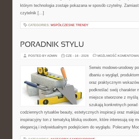
którym technologia zostaje pokazana w sposób czytelny. Zamiast
czytelnik […]
CATEGORIES:
WSPÓŁCZESNE TRENDY
PORADNIK STYLU
POSTED BY ADMIN
CZE - 16 - 2026
MOŻLIWOŚĆ KOMENTOWA
Serwis modowo-urodowy poś
dbaniu o wygląd, produkto
oraz praktycznym wskazówk
podkreślać swój charakter n
miejsce stworzone z myślą 
szukają konkretnych porad 
codziennych rytuałów beauty, estetycznych inspiracji oraz makija
inspiracyjny ton z tematyką bliską osobom, które interesują się m
elegancją i indywidualnym podejściem do wyglądu. Polecamy Mod