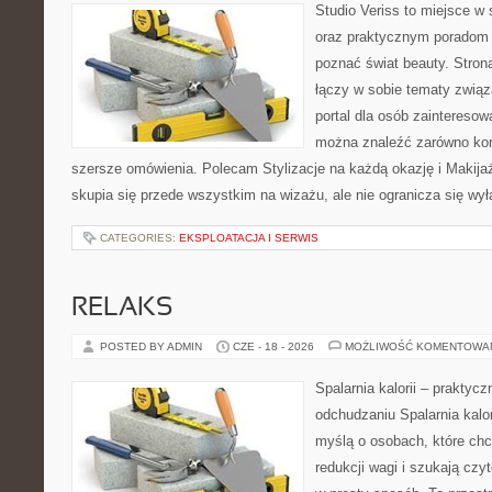
Studio Veriss to miejsce w 
oraz praktycznym poradom d
poznać świat beauty. Stron
łączy w sobie tematy związ
portal dla osób zaintereso
można znaleźć zarówno konk
szersze omówienia. Polecam Stylizacje na każdą okazję i Makija
skupia się przede wszystkim na wizażu, ale nie ogranicza się wy
CATEGORIES:
EKSPLOATACJA I SERWIS
RELAKS
POSTED BY ADMIN
CZE - 18 - 2026
MOŻLIWOŚĆ KOMENTOWA
Spalarnia kalorii – praktyc
odchudzaniu Spalarnia kalor
myślą o osobach, które ch
redukcji wagi i szukają czy