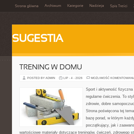
Archiwum
Kategorie
Nadzieja
Strona główna
Spis Treści
SUGESTIA
TRENING W DOMU
POSTED BY ADMIN
LIP - 4 - 2026
MOŻLIWOŚĆ KOMENTOWAN
Sport i aktywność fizyczna 
regularne ćwiczenia. To sty
zdrowie, dobre samopoczuci
Strona poświęcona tej tem
bazę porad, w którym każdy
początkujący, jak i zaawa
wartościowe materiały dotyczące treningów, ćwiczeń, zdrowego st