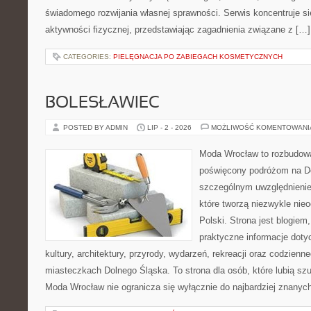
świadomego rozwijania własnej sprawności. Serwis koncentruje s
aktywności fizycznej, przedstawiając zagadnienia związane z […]
CATEGORIES:
PIELĘGNACJA PO ZABIEGACH KOSMETYCZNYCH
BOLESŁAWIEC
POSTED BY ADMIN
LIP - 2 - 2026
MOŻLIWOŚĆ KOMENTOWAN
Moda Wrocław to rozbudowa
poświęcony podróżom na D
szczególnym uwzględnienie
które tworzą niezwykle nie
Polski. Strona jest blogie
praktyczne informacje dotyc
kultury, architektury, przyrody, wydarzeń, rekreacji oraz codzienn
miasteczkach Dolnego Śląska. To strona dla osób, które lubią sz
Moda Wrocław nie ogranicza się wyłącznie do najbardziej znanyc