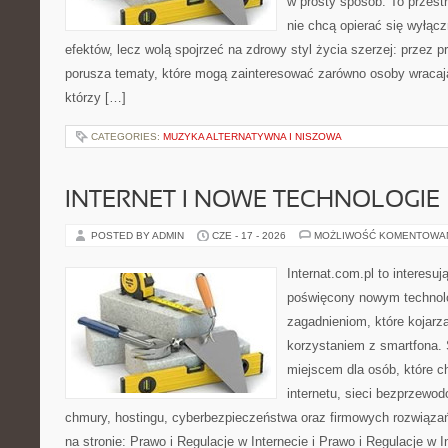
w prosty sposób. To przestr
nie chcą opierać się wyłącz
efektów, lecz wolą spojrzeć na zdrowy styl życia szerzej: przez 
porusza tematy, które mogą zainteresować zarówno osoby wracając
którzy […]
CATEGORIES:
MUZYKA ALTERNATYWNA I NISZOWA
INTERNET I NOWE TECHNOLOGIE
POSTED BY ADMIN
CZE - 17 - 2026
MOŻLIWOŚĆ KOMENTOWA
Internat.com.pl to interesu
poświęcony nowym technol
zagadnieniom, które kojarz
korzystaniem z smartfona
miejscem dla osób, które c
internetu, sieci bezprzewo
chmury, hostingu, cyberbezpieczeństwa oraz firmowych rozwiąza
na stronie: Prawo i Regulacje w Internecie i Prawo i Regulacje w I