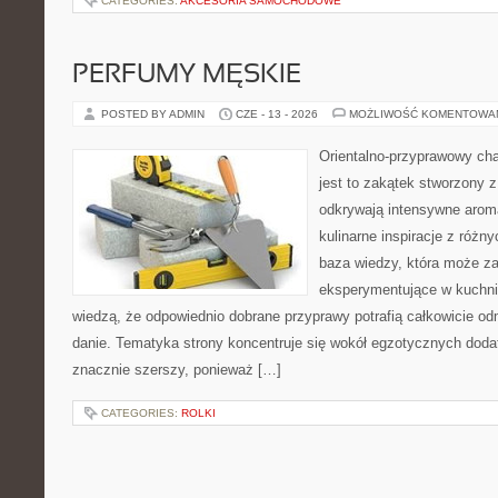
CATEGORIES:
AKCESORIA SAMOCHODOWE
PERFUMY MĘSKIE
POSTED BY ADMIN
CZE - 13 - 2026
MOŻLIWOŚĆ KOMENTOWA
Orientalno-przyprawowy char
jest to zakątek stworzony 
odkrywają intensywne aroma
kulinarne inspiracje z różny
baza wiedzy, która może z
eksperymentujące w kuchni,
wiedzą, że odpowiednio dobrane przyprawy potrafią całkowicie od
danie. Tematyka strony koncentruje się wokół egzotycznych dodatk
znacznie szerszy, ponieważ […]
CATEGORIES:
ROLKI