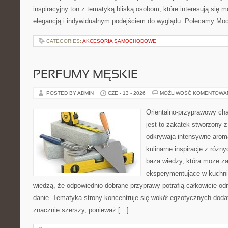
inspiracyjny ton z tematyką bliską osobom, które interesują się m
elegancją i indywidualnym podejściem do wyglądu. Polecamy Mod
CATEGORIES:
AKCESORIA SAMOCHODOWE
PERFUMY MĘSKIE
POSTED BY ADMIN
CZE - 13 - 2026
MOŻLIWOŚĆ KOMENTOWA
Orientalno-przyprawowy char
jest to zakątek stworzony 
odkrywają intensywne aroma
kulinarne inspiracje z różny
baza wiedzy, która może z
eksperymentujące w kuchni,
wiedzą, że odpowiednio dobrane przyprawy potrafią całkowicie od
danie. Tematyka strony koncentruje się wokół egzotycznych dodatk
znacznie szerszy, ponieważ […]