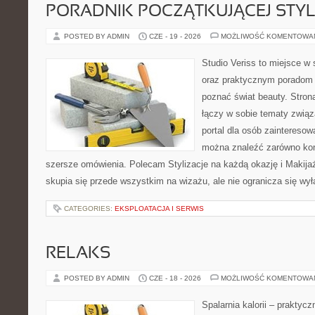
PORADNIK POCZĄTKUJĄCEJ STYL
POSTED BY ADMIN
CZE - 19 - 2026
MOŻLIWOŚĆ KOMENTOWA
Studio Veriss to miejsce w 
oraz praktycznym poradom d
poznać świat beauty. Stron
łączy w sobie tematy związ
portal dla osób zaintereso
można znaleźć zarówno konk
szersze omówienia. Polecam Stylizacje na każdą okazję i Makija
skupia się przede wszystkim na wizażu, ale nie ogranicza się wy
CATEGORIES:
EKSPLOATACJA I SERWIS
RELAKS
POSTED BY ADMIN
CZE - 18 - 2026
MOŻLIWOŚĆ KOMENTOWA
Spalarnia kalorii – praktyc