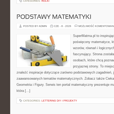
CATEGORIES:
ROLKI
PODSTAWY MATEMATYKI
POSTED BY ADMIN
CZE - 8 - 2026
MOŻLIWOŚĆ KOMENTOWAN
SuperMatma.pl to inspirując
poświęcony matematyce, któ
wzorów, równań i logicznyc
fascynujący. Strona został
osobach, które chcą poznaw
przyjaznej strony. To miej
znaleźć inspiracje dotyczące zarówno podstawowych zagadnień, ja
zaawansowanych tematów matematycznych. Zobacz także Cieka
Geometria i Figury. Serwis ten portal matematyczny prezentuje m
która […]
CATEGORIES:
LETTERING DIY I PROJEKTY