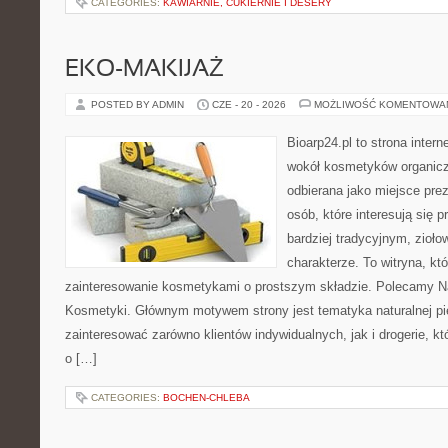
CATEGORIES:
KAWIARNIE, CUKIERNIE I DESERY
EKO-MAKIJAŻ
POSTED BY ADMIN
CZE - 20 - 2026
MOŻLIWOŚĆ KOMENTOWA
Bioarp24.pl to strona intern
wokół kosmetyków organic
odbierana jako miejsce prez
osób, które interesują się
bardziej tradycyjnym, zioł
charakterze. To witryna, kt
zainteresowanie kosmetykami o prostszym składzie. Polecamy Nat
Kosmetyki. Głównym motywem strony jest tematyka naturalnej pie
zainteresować zarówno klientów indywidualnych, jak i drogerie, k
o […]
CATEGORIES:
BOCHEN-CHLEBA