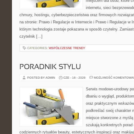
miejscem dla osób, które c
internetu, sieci bezprzewo
chmury, hostingu, cyberbezpieczeństwa oraz firmowych rozwiąza
na stronie: Prawo i Regulacje w Internecie i Prawo i Regulacje w I
którym technologia zostaje pokazana w sposób czytelny. Zamiast
czytelnik […]
CATEGORIES:
WSPÓŁCZESNE TRENDY
PORADNIK STYLU
POSTED BY ADMIN
CZE - 16 - 2026
MOŻLIWOŚĆ KOMENTOWA
Serwis modowo-urodowy poś
dbaniu o wygląd, produkto
oraz praktycznym wskazówk
podkreślać swój charakter n
miejsce stworzone z myślą 
szukają konkretnych porad 
codziennych rytuałów beauty, estetycznych inspiracji oraz makija