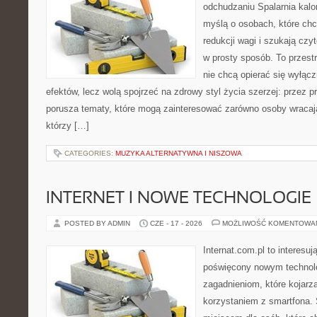
odchudzaniu Spalarnia kalor
myślą o osobach, które ch
redukcji wagi i szukają czy
w prosty sposób. To przestr
nie chcą opierać się wyłącz
efektów, lecz wolą spojrzeć na zdrowy styl życia szerzej: przez 
porusza tematy, które mogą zainteresować zarówno osoby wracając
którzy […]
CATEGORIES:
MUZYKA ALTERNATYWNA I NISZOWA
INTERNET I NOWE TECHNOLOGIE
POSTED BY ADMIN
CZE - 17 - 2026
MOŻLIWOŚĆ KOMENTOWA
Internat.com.pl to interesu
poświęcony nowym technol
zagadnieniom, które kojarz
korzystaniem z smartfona