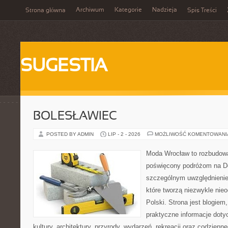
Archiwum
Kategorie
Nadzieja
Strona główna
Spis Treści
SUGESTIA
BOLESŁAWIEC
POSTED BY ADMIN
LIP - 2 - 2026
MOŻLIWOŚĆ KOMENTOWAN
Moda Wrocław to rozbudowa
poświęcony podróżom na D
szczególnym uwzględnienie
które tworzą niezwykle nie
Polski. Strona jest blogie
praktyczne informacje dotyc
kultury, architektury, przyrody, wydarzeń, rekreacji oraz codzienn