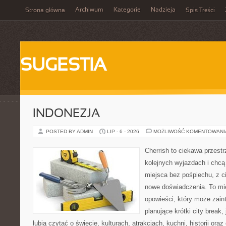
Archiwum
Kategorie
Nadzieja
Strona główna
Spis Treści
SUGESTIA
INDONEZJA
POSTED BY ADMIN
LIP - 6 - 2026
MOŻLIWOŚĆ KOMENTOWAN
Cherrish to ciekawa przestr
kolejnych wyjazdach i chc
miejsca bez pośpiechu, z c
nowe doświadczenia. To mi
opowieści, który może zai
planujące krótki city break, 
lubią czytać o świecie, kulturach, atrakcjach, kuchni, historii ora