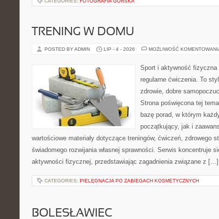
CATEGORIES:
FOTOGRAFIA GÓRSKA
TRENING W DOMU
POSTED BY ADMIN
LIP - 4 - 2026
MOŻLIWOŚĆ KOMENTOWAN
Sport i aktywność fizyczna 
regularne ćwiczenia. To sty
zdrowie, dobre samopoczuci
Strona poświęcona tej tem
bazę porad, w którym każdy
początkujący, jak i zaawa
wartościowe materiały dotyczące treningów, ćwiczeń, zdrowego st
świadomego rozwijania własnej sprawności. Serwis koncentruje s
aktywności fizycznej, przedstawiając zagadnienia związane z […]
CATEGORIES:
PIELĘGNACJA PO ZABIEGACH KOSMETYCZNYCH
BOLESŁAWIEC