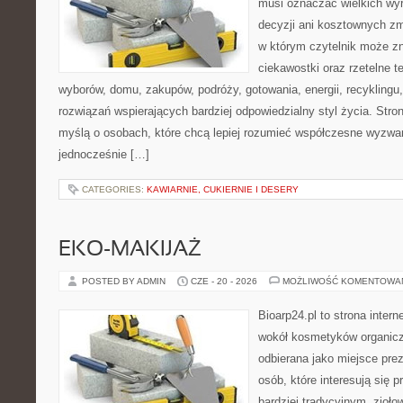
musi oznaczać wielkich wy
decyzji ani kosztownych zm
w którym czytelnik może z
ciekawostki oraz rzetelne 
wyborów, domu, zakupów, podróży, gotowania, energii, recyklingu
rozwiązań wspierających bardziej odpowiedzialny styl życia. Stro
myślą o osobach, które chcą lepiej rozumieć współczesne wyzwa
jednocześnie […]
CATEGORIES:
KAWIARNIE, CUKIERNIE I DESERY
EKO-MAKIJAŻ
POSTED BY ADMIN
CZE - 20 - 2026
MOŻLIWOŚĆ KOMENTOWA
Bioarp24.pl to strona intern
wokół kosmetyków organic
odbierana jako miejsce prez
osób, które interesują się
bardziej tradycyjnym, zioł