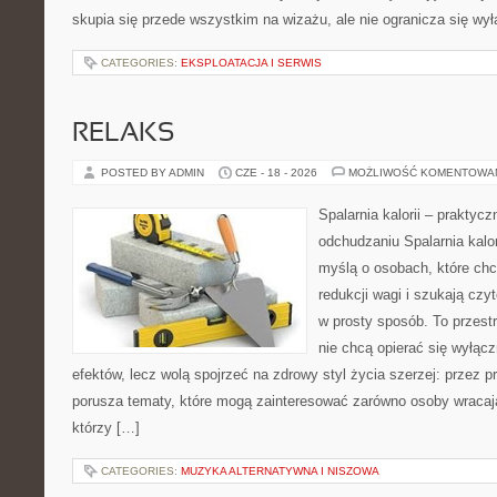
skupia się przede wszystkim na wizażu, ale nie ogranicza się wy
CATEGORIES:
EKSPLOATACJA I SERWIS
RELAKS
POSTED BY ADMIN
CZE - 18 - 2026
MOŻLIWOŚĆ KOMENTOWA
Spalarnia kalorii – praktyc
odchudzaniu Spalarnia kalor
myślą o osobach, które ch
redukcji wagi i szukają czy
w prosty sposób. To przestr
nie chcą opierać się wyłącz
efektów, lecz wolą spojrzeć na zdrowy styl życia szerzej: przez 
porusza tematy, które mogą zainteresować zarówno osoby wracając
którzy […]
CATEGORIES:
MUZYKA ALTERNATYWNA I NISZOWA