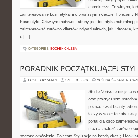
charakterze. To witryna, kt
zainteresowanie kosmetykami o prostszym składzie. Polecamy Nat
Kosmetyki. Głównym motywem strony jest tematyka naturalnej pie
zainteresować zarówno klientów indywidualnych, jak i drogerie, k
o […]
CATEGORIES:
BOCHEN-CHLEBA
PORADNIK POCZĄTKUJĄCEJ STYL
POSTED BY ADMIN
CZE - 19 - 2026
MOŻLIWOŚĆ KOMENTOWA
Studio Veriss to miejsce w 
oraz praktycznym poradom d
poznać świat beauty. Stron
łączy w sobie tematy związ
portal dla osób zaintereso
można znaleźć zarówno konk
szersze omówienia. Polecam Stylizacje na każdą okazję i Makija