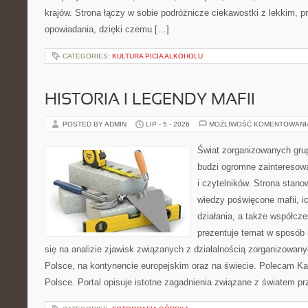
krajów. Strona łączy w sobie podróżnicze ciekawostki z lekkim,
opowiadania, dzięki czemu […]
CATEGORIES:
KULTURA PICIA ALKOHOLU
HISTORIA I LEGENDY MAFII
POSTED BY ADMIN
LIP - 5 - 2026
MOŻLIWOŚĆ KOMENTOWAN
Świat zorganizowanych grup
budzi ogromne zainteresowa
i czytelników. Strona stan
wiedzy poświęcone mafii, ic
działania, a także współc
prezentuje temat w sposób 
się na analizie zjawisk związanych z działalnością zorganizowan
Polsce, na kontynencie europejskim oraz na świecie. Polecam Ka
Polsce. Portal opisuje istotne zagadnienia związane z światem p