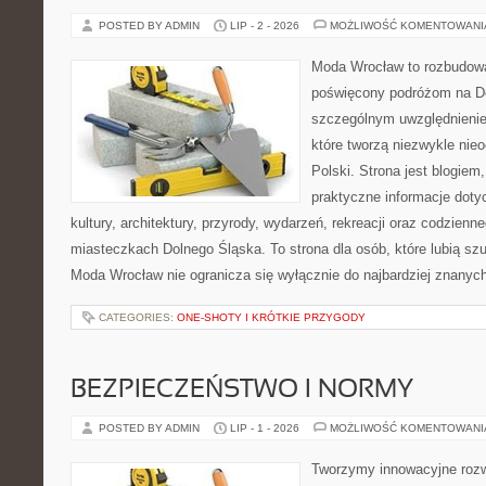
POSTED BY ADMIN
LIP - 2 - 2026
MOŻLIWOŚĆ KOMENTOWAN
Moda Wrocław to rozbudowa
poświęcony podróżom na D
szczególnym uwzględnienie
które tworzą niezwykle nie
Polski. Strona jest blogie
praktyczne informacje dotyc
kultury, architektury, przyrody, wydarzeń, rekreacji oraz codzienn
miasteczkach Dolnego Śląska. To strona dla osób, które lubią sz
Moda Wrocław nie ogranicza się wyłącznie do najbardziej znanyc
CATEGORIES:
ONE-SHOTY I KRÓTKIE PRZYGODY
BEZPIECZEŃSTWO I NORMY
POSTED BY ADMIN
LIP - 1 - 2026
MOŻLIWOŚĆ KOMENTOWAN
Tworzymy innowacyjne rozw