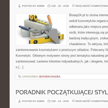
POSTED BY ADMIN
CZE - 20 - 2026
MOŻLIWOŚĆ KOMENTOWA
Bioarp24.pl to strona intern
wokół kosmetyków organic
odbierana jako miejsce prez
osób, które interesują się
bardziej tradycyjnym, zioł
charakterze. To witryna, kt
zainteresowanie kosmetykami o prostszym składzie. Polecamy Nat
Kosmetyki. Głównym motywem strony jest tematyka naturalnej pie
zainteresować zarówno klientów indywidualnych, jak i drogerie, k
o […]
CATEGORIES:
BOCHEN-CHLEBA
PORADNIK POCZĄTKUJĄCEJ STYL
POSTED BY ADMIN
CZE - 19 - 2026
MOŻLIWOŚĆ KOMENTOWA