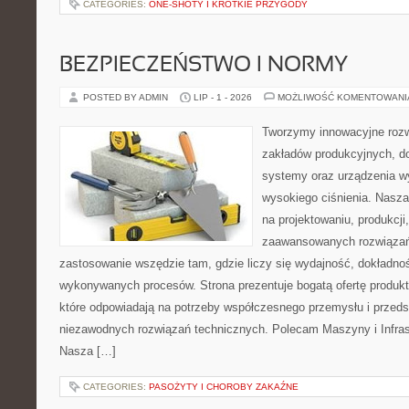
CATEGORIES:
ONE-SHOTY I KRÓTKIE PRZYGODY
BEZPIECZEŃSTWO I NORMY
POSTED BY ADMIN
LIP - 1 - 2026
MOŻLIWOŚĆ KOMENTOWAN
Tworzymy innowacyjne rozw
zakładów produkcyjnych, do
systemy oraz urządzenia w
wysokiego ciśnienia. Nasza 
na projektowaniu, produkcji
zaawansowanych rozwiązań,
zastosowanie wszędzie tam, gdzie liczy się wydajność, dokładn
wykonywanych procesów. Strona prezentuje bogatą ofertę produktó
które odpowiadają na potrzeby współczesnego przemysłu i przeds
niezawodnych rozwiązań technicznych. Polecam Maszyny i Infrast
Nasza […]
CATEGORIES:
PASOŻYTY I CHOROBY ZAKAŹNE