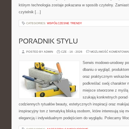
którym technologia zostaje pokazana w sposób czytelny. Zamiast
czytelnik […]
CATEGORIES:
WSPÓŁCZESNE TRENDY
PORADNIK STYLU
POSTED BY ADMIN
CZE - 16 - 2026
MOŻLIWOŚĆ KOMENTOWA
Serwis modowo-urodowy poś
dbaniu o wygląd, produkto
oraz praktycznym wskazówk
podkreślać swój charakter n
miejsce stworzone z myślą 
szukają konkretnych porad 
codziennych rytuałów beauty, estetycznych inspiracji oraz makija
inspiracyjny ton z tematyką bliską osobom, które interesują się m
elegancją i indywidualnym podejściem do wyglądu. Polecamy Mod