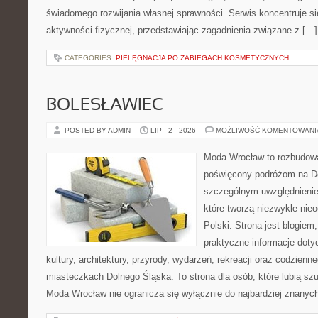
świadomego rozwijania własnej sprawności. Serwis koncentruje s
aktywności fizycznej, przedstawiając zagadnienia związane z […]
CATEGORIES:
PIELĘGNACJA PO ZABIEGACH KOSMETYCZNYCH
BOLESŁAWIEC
POSTED BY ADMIN
LIP - 2 - 2026
MOŻLIWOŚĆ KOMENTOWAN
Moda Wrocław to rozbudowa
poświęcony podróżom na D
szczególnym uwzględnienie
które tworzą niezwykle nie
Polski. Strona jest blogie
praktyczne informacje dotyc
kultury, architektury, przyrody, wydarzeń, rekreacji oraz codzienn
miasteczkach Dolnego Śląska. To strona dla osób, które lubią sz
Moda Wrocław nie ogranicza się wyłącznie do najbardziej znanyc