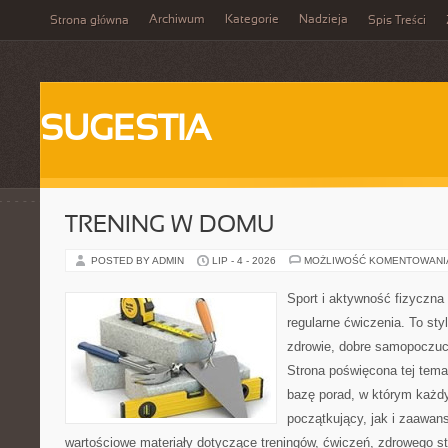
Archiwum
Kategorie
Nadzieja
Strona główna
Spis Treści
SUGESTIA
TRENING W DOMU
POSTED BY ADMIN
LIP - 4 - 2026
MOŻLIWOŚĆ KOMENTOWAN
Sport i aktywność fizyczna 
regularne ćwiczenia. To sty
zdrowie, dobre samopoczuci
Strona poświęcona tej tem
bazę porad, w którym każdy
początkujący, jak i zaawa
wartościowe materiały dotyczące treningów, ćwiczeń, zdrowego st