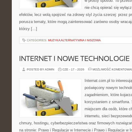
w prosty sposób. To przestr
nie chcą opierać się wyłącz
efektów, lecz wolą spojrzeć na zdrowy styl życia szerzej: przez 
porusza tematy, które mogą zainteresować zarówno osoby wracając
którzy […]
CATEGORIES:
MUZYKA ALTERNATYWNA I NISZOWA
INTERNET I NOWE TECHNOLOGIE
POSTED BY ADMIN
CZE - 17 - 2026
MOŻLIWOŚĆ KOMENTOWA
Internat.com.pl to interesu
poświęcony nowym technol
zagadnieniom, które kojarz
korzystaniem z smartfona
miejscem dla osób, które c
internetu, sieci bezprzewo
chmury, hostingu, cyberbezpieczeństwa oraz firmowych rozwiąza
na stronie: Prawo i Regulacje w Internecie i Prawo i Regulacje w I