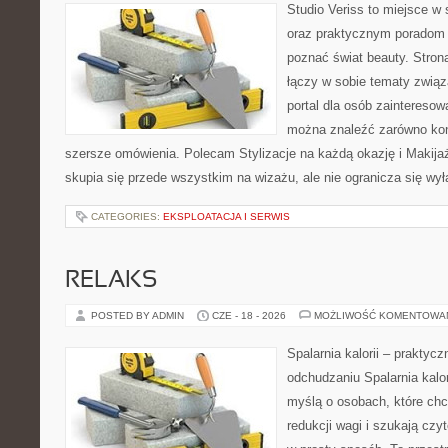
Studio Veriss to miejsce w 
oraz praktycznym poradom d
poznać świat beauty. Stron
łączy w sobie tematy związ
portal dla osób zaintereso
można znaleźć zarówno konk
szersze omówienia. Polecam Stylizacje na każdą okazję i Makija
skupia się przede wszystkim na wizażu, ale nie ogranicza się wy
CATEGORIES:
EKSPLOATACJA I SERWIS
RELAKS
POSTED BY ADMIN
CZE - 18 - 2026
MOŻLIWOŚĆ KOMENTOWA
Spalarnia kalorii – praktyc
odchudzaniu Spalarnia kalor
myślą o osobach, które ch
redukcji wagi i szukają czy