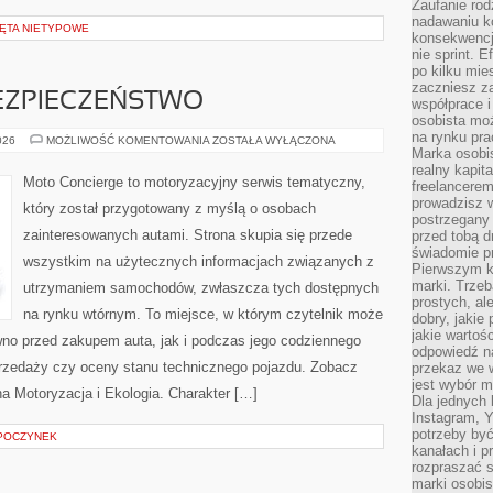
Zaufanie rod
nadawaniu k
ZĘTA NIETYPOWE
konsekwencj
nie sprint. E
po kilku mi
zaczniesz z
ZPIECZEŃSTWO
współprace 
osobista moż
na rynku pra
NOWOCZESNE
026
MOŻLIWOŚĆ KOMENTOWANIA
ZOSTAŁA WYŁĄCZONA
BEZPIECZEŃSTWO
Marka osobis
realny kapita
Moto Concierge to motoryzacyjny serwis tematyczny,
freelancerem
prowadzisz w
który został przygotowany z myślą o osobach
postrzegany
zainteresowanych autami. Strona skupia się przede
przed tobą d
świadomie pr
wszystkim na użytecznych informacjach związanych z
Pierwszym k
marki. Trzeb
utrzymaniem samochodów, zwłaszcza tych dostępnych
prostych, a
na rynku wtórnym. To miejsce, w którym czytelnik może
dobry, jakie
jakie warto
wno przed zakupem auta, jak i podczas jego codziennego
odpowiedź n
rzedaży czy oceny stanu technicznego pojazdu. Zobacz
przekaz we 
jest wybór m
na Motoryzacja i Ekologia. Charakter […]
Dla jednych 
Instagram, 
potrzeby być
DPOCZYNEK
kanałach i p
rozpraszać s
marki osobis