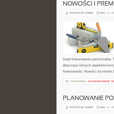
NOWOŚCI I PREM
POSTED BY ADMIN
MAJ - 4 - 2
świat finansowania samochodów. T
dotyczące różnych aspektów korzy
finansowanie. Nowości na stronie 
CATEGORIES:
ZAAWANSOWANE T
PLANOWANIE PO
POSTED BY ADMIN
MAJ - 4 - 2