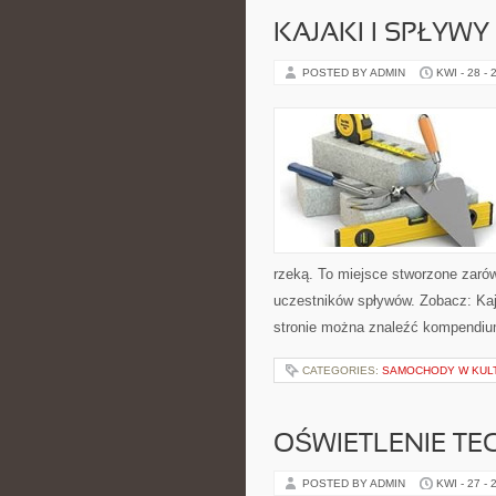
KAJAKI I SPŁYW
POSTED BY ADMIN
KWI - 28 - 
rzeką. To miejsce stworzone zarów
uczestników spływów. Zobacz: Kaj
stronie można znaleźć kompendiu
CATEGORIES:
SAMOCHODY W KULT
OŚWIETLENIE TE
POSTED BY ADMIN
KWI - 27 - 