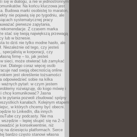
zi się w dialogu, a nie w jednostronnym
omunikatów. Na końcu kluczowa jest
a. Budowa marki osobistej to maraton,
fekty nie pojawią się po tygodniu, ale
esiącach systematycznej pracy
auważać pierwsze zapytania,
i rekomendacje. Z czasem marka
e stać się twoją największą przewagą
cy lub w biznesie.
ta to dziś nie tylko modne hasło, ale
ł. Niezależnie od tego, czy jesteś
, specjalistą w korporacji, czy
łasną firmę – to, jak jesteś
 w sieci, może otwierać lub zamykać
rzwi. Dlatego coraz więcej osób
acuje nad swoją obecnością online.
rokiem jest określenie tożsamości
a odpowiedzieć sobie na kilka
le ważnych pytań: w czym jestem
 problemy rozwiązuję, do kogo mówię i
ści chcę komunikować? Jasna
a te pytania pozwoli zbudować spójny
wszystkich kanałach. Kolejnym etapem
iejsc, w których chcemy być obecni.
będzie to LinkedIn, dla innych
YouTube czy podcasty. Nie ma
 wszędzie – lepiej skupić się na 2–3
rowadzić je konsekwentnie, niż
ię na dziesięciu platformach. Serce
tej bardzo często stanowi własna