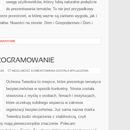
uwagę użytkowników, którzy lubią naturalne podejście
do prezentowania tematów. To nie jest przypadkowy
iorze przestrzeń, w której ważne są zarówno wygoda, jak i
ałów. Nowości na stronie: Dom i Gospodarstwo i Dom i
KWANTOWE
PROGRAMOWANIE
NARZĘDZIA
026
MOŻLIWOŚĆ KOMENTOWANIA
ZOSTAŁA WYŁĄCZONA
I
OPROGRAMOWANIE
Ochrona Twierdza to miejsce, które prezentuje tematyce
bezpieczeństwa w sposób konkretny. Strona została
stworzona z myślą o osobach, firmach i instytucjach,
które oczekują solidnego wsparcia w zakresie
organizacji bezpieczeństwa. Już sama nazwa marka
Twierdza budzi skojarzenia z stabilnością, czyli
ony mają pierwszorzędne znaczenie. Polecam: