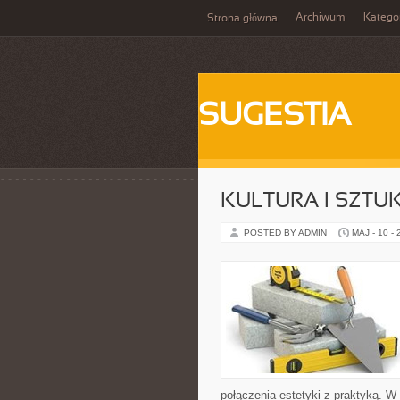
Archiwum
Katego
Strona główna
SUGESTIA
KULTURA I SZTU
POSTED BY ADMIN
MAJ - 10 -
połączenia estetyki z praktyką. W