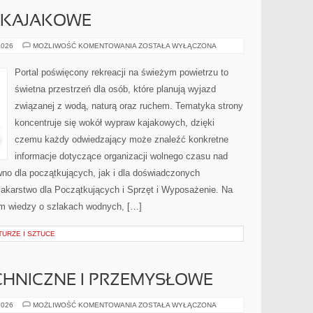
Y KAJAKOWE
KAJAKI
2026
MOŻLIWOŚĆ KOMENTOWANIA
ZOSTAŁA WYŁĄCZONA
I
SPŁYWY
KAJAKOWE
Portal poświęcony rekreacji na świeżym powietrzu to
świetna przestrzeń dla osób, które planują wyjazd
związanej z wodą, naturą oraz ruchem. Tematyka strony
koncentruje się wokół wypraw kajakowych, dzięki
czemu każdy odwiedzający może znaleźć konkretne
informacje dotyczące organizacji wolnego czasu nad
no dla początkujących, jak i dla doświadczonych
akarstwo dla Początkujących i Sprzęt i Wyposażenie. Na
m wiedzy o szlakach wodnych, […]
URZE I SZTUCE
CHNICZNE I PRZEMYSŁOWE
OŚWIETLENIE
2026
MOŻLIWOŚĆ KOMENTOWANIA
ZOSTAŁA WYŁĄCZONA
TECHNICZNE