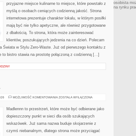
osobista moż
przyjazne miejsce kulinarne to miejsce, które powstało z
na rynku pra
myślą o osobach ceniących codzienną jakość. Strona
internetowa prezentuje charakter lokalu, w którym posiłki
mają być nie tylko apetyczne, ale również przygotowane
z dbałością. To strona, która może zainteresować
klientów, poszukujących jedzenia na co dzień. Polecam
a Świata w Stylu Zero-Waste. Już od pierwszego kontaktu z
to bistro stawia na prostotę połączoną z codzienną […]
ODZINY
A
OGRÓD
026
MOŻLIWOŚĆ KOMENTOWANIA
ZOSTAŁA WYŁĄCZONA
I
NATURA
Madlennn to przestrzeń, które może być odbierane jako
dopieszczony punkt w sieci dla osób szukających
wskazówek. Już sama nazwa buduje skojarzenie z
czymś niebanalnym, dlatego strona może przyciągać