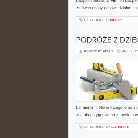
Bezpieczeństwo w Firmie i Bezpie
zarówno osoby odpowiedzialne za 
CATEGORIES:
ROBDRINKI
PODRÓŻE Z DZIE
POSTED BY ADMIN
MAJ - 1 - 2
karmieniem. Nowe kategorie na str
została przygotowana z myślą o 
CATEGORIES:
EXCELRAPORT