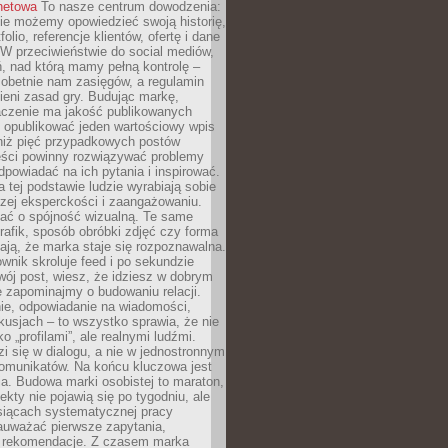
rnetowa
To nasze centrum dowodzenia:
ie możemy opowiedzieć swoją historię,
olio, referencje klientów, ofertę i dane
W przeciwieństwie do social mediów,
ń, nad którą mamy pełną kontrolę –
 obetnie nam zasięgów, a regulamin
ieni zasad gry. Budując markę,
czenie ma jakość publikowanych
ej opublikować jeden wartościowy wpis
 niż pięć przypadkowych postów
reści powinny rozwiązywać problemy
dpowiadać na ich pytania i inspirować.
a tej podstawie ludzie wyrabiają sobie
zej eksperckości i zaangażowaniu.
bać o spójność wizualną. Te same
 grafik, sposób obróbki zdjęć czy forma
ają, że marka staje się rozpoznawalna.
wnik skroluje feed i po sekundzie
wój post, wiesz, że idziesz w dobrym
e zapominajmy o budowaniu relacji.
e, odpowiadanie na wiadomości,
kusjach – to wszystko sprawia, że nie
o „profilami”, ale realnymi ludźmi.
zi się w dialogu, a nie w jednostronnym
omunikatów. Na końcu kluczowa jest
a. Budowa marki osobistej to maraton,
fekty nie pojawią się po tygodniu, ale
esiącach systematycznej pracy
auważać pierwsze zapytania,
i rekomendacje. Z czasem marka