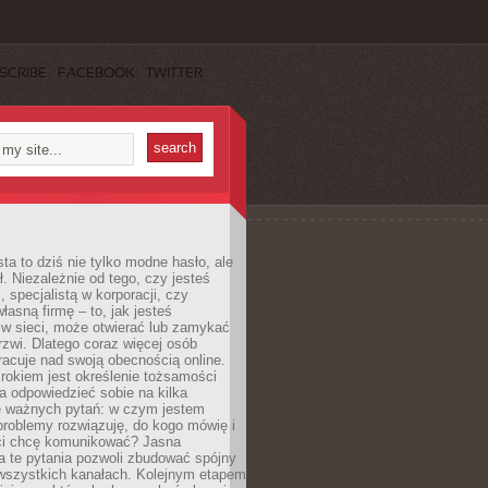
SCRIBE
FACEBOOK
TWITTER
ta to dziś nie tylko modne hasło, ale
ł. Niezależnie od tego, czy jesteś
, specjalistą w korporacji, czy
łasną firmę – to, jak jesteś
 w sieci, może otwierać lub zamykać
rzwi. Dlatego coraz więcej osób
acuje nad swoją obecnością online.
rokiem jest określenie tożsamości
a odpowiedzieć sobie na kilka
le ważnych pytań: w czym jestem
 problemy rozwiązuję, do kogo mówię i
ści chcę komunikować? Jasna
a te pytania pozwoli zbudować spójny
wszystkich kanałach. Kolejnym etapem