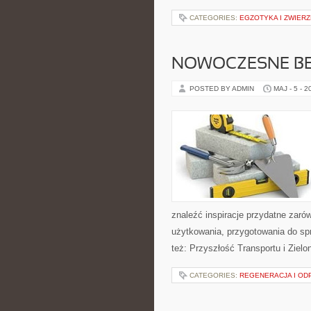
CATEGORIES:
EGZOTYKA I ZWIER
NOWOCZESNE BE
POSTED BY ADMIN
MAJ - 5 - 2
znaleźć inspiracje przydatne zaró
użytkowania, przygotowania do sp
też: Przyszłość Transportu i Zielo
CATEGORIES:
REGENERACJA I O