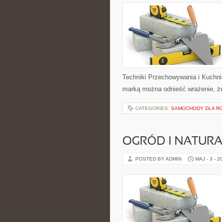
Techniki Przechowywania i Kuchni
marką można odnieść wrażenie, że 
CATEGORIES:
SAMOCHODY DLA R
OGRÓD I NATUR
POSTED BY ADMIN
MAJ - 3 - 2