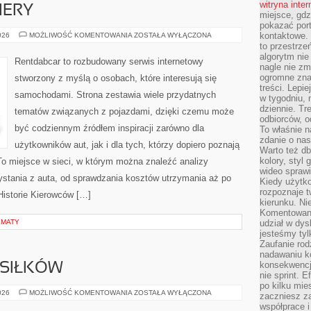
witryna inte
IERY
miejsce, gdz
pokazać portf
NOWOŚCI
kontaktowe. 
026
MOŻLIWOŚĆ KOMENTOWANIA
ZOSTAŁA WYŁĄCZONA
I
to przestrze
PREMIERY
algorytm nie
Rentdabcar to rozbudowany serwis internetowy
nagle nie zm
ogromne zna
stworzony z myślą o osobach, które interesują się
treści. Lepi
samochodami. Strona zestawia wiele przydatnych
w tygodniu,
dziennie. T
tematów związanych z pojazdami, dzięki czemu może
odbiorców, o
być codziennym źródłem inspiracji zarówno dla
To właśnie n
zdanie o nas
użytkowników aut, jak i dla tych, którzy dopiero poznają
Warto też d
kolory, styl
o miejsce w sieci, w którym można znaleźć analizy
wideo sprawi
stania z auta, od sprawdzania kosztów utrzymania aż po
Kiedy użytko
rozpoznaje t
Historie Kierowców […]
kierunku. Ni
Komentowani
EMATY
udział w dys
jesteśmy tylk
Zaufanie rod
nadawaniu k
konsekwencj
SIŁKÓW
nie sprint. E
po kilku mi
PLANOWANIE
026
MOŻLIWOŚĆ KOMENTOWANIA
ZOSTAŁA WYŁĄCZONA
zaczniesz z
POSIŁKÓW
współprace 