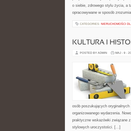
o siebie, zdrowego stylu życia, 
opracowywane w sposób zrozumiał
CATEGORIES:
NIERUCHOMOŚCI DL
KULTURA I HIST
POSTED BY ADMIN
MAJ - 9 - 2
osób poszukujących oryginalnych 
organizowanego wydarzenia. Nowoś
praktyczne wskazówki związane z
stylowych uroczystości. […]