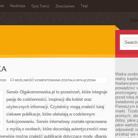
rie
Nadzieja
Tagi
Spis Treści
Zwycięstwo
SUB
KA
Marka osobis
realny kapita
KULTURA
 2026
MOŻLIWOŚĆ KOMENTOWANIA
ZOSTAŁA WYŁĄCZONA
freelancerem
I
SZTUKA
prowadzisz w
Serwis Olgakomorowska.pl to przestrzeń, które integruje
postrzegany
przed tobą d
pasję do codzienności, inspiracji dla kobiet oraz
świadomie pr
Pierwszym k
użytecznych informacji. Czytelnicy mogą znaleźć tutaj
marki. Trzeb
ciekawe publikacje, które ułatwiają w codziennym
prostych, a
dobry, jakie
funkcjonowaniu. Serwis internetowy została opracowana
jakie warto
z myślą o osobach, które doceniają autentyczności oraz
odpowiedź n
przekaz we 
 serwisie można znaleźć publikacje dotyczące mody, dbania