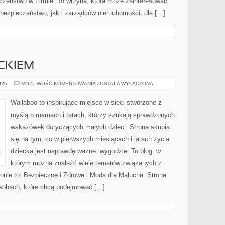
czeństwo w Firmie. To witryna, która może zainteresować
bezpieczeństwo, jak i zarządców nieruchomości, dla […]
CKIEM
PODRÓŻE
026
MOŻLIWOŚĆ KOMENTOWANIA
ZOSTAŁA WYŁĄCZONA
Z
DZIECKIEM
Wallaboo to inspirujące miejsce w sieci stworzone z
myślą o mamach i tatach, którzy szukają sprawdzonych
wskazówek dotyczących małych dzieci. Strona skupia
się na tym, co w pierwszych miesiącach i latach życia
dziecka jest naprawdę ważne: wygodzie. To blog, w
którym można znaleźć wiele tematów związanych z
onie to: Bezpieczne i Zdrowe i Moda dla Malucha. Strona
osobach, które chcą podejmować […]