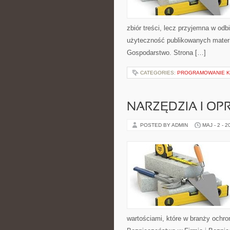
zbiór treści, lecz przyjemna w odb
użyteczność publikowanych materi
Gospodarstwo. Strona […]
CATEGORIES:
PROGRAMOWANIE 
NARZĘDZIA I O
POSTED BY ADMIN
MAJ - 2 - 2
wartościami, które w branży ochr