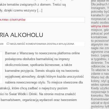
jest wybór m
Dla jednych 
a także tematów związanych z domem. Treści są
Instagram, 
y, dzięki czemu wszyscy […]
potrzeby być
kanałach i p
rozpraszać s
A FIRM I STARTUPÓW
marki osobis
witryna inte
miejsce, gdz
pokazać portf
ORIA ALKOHOLU
kontaktowe. 
to przestrze
KULTURA
026
MOŻLIWOŚĆ KOMENTOWANIA
ZOSTAŁA WYŁĄCZONA
algorytm nie
I
nagle nie zm
HISTORIA
ogromne zna
ALKOHOLU
Barman z Warszawy to nowoczesna platforma online
treści. Lepi
poświęcona obsłudze barmańskiej na imprezy
w tygodniu,
dziennie. T
okolicznościowe, spotkania biznesowe, a także
odbiorców, o
To właśnie n
kameralne przyjęcia. Serwis skupia się na tworzeniu
zdanie o nas
wyjątkowej atmosfery, dzięki którym każda uroczystość
Warto też d
kolory, styl
nabiera nowoczesnego stylu. To miejsce stworzone dla
wideo sprawi
atrakcji, które chcą zadbać o najwyższy poziom
Kiedy użytko
rozpoznaje t
ci to Świat Wódki i Drinki. Na stronie można znaleźć
kierunku. Ni
Komentowani
 barmaństwem, organizacją wydarzeń oraz tworzeniem
udział w dys
jesteśmy tylk