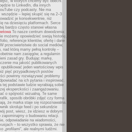
iejsc, w których chcemy być obecni.
będzie to LinkedIn, dla innych
YouTube czy podcasty. Nie ma
 wszędzie – lepiej skupić się na 2–3
rowadzić je konsekwentnie, niż
ię na dziesięciu platformach. Serce
tej bardzo często stanowi własna
rnetowa
To nasze centrum dowodzenia:
ie możemy opowiedzieć swoją historię,
olio, referencje klientów, ofertę i dane
W przeciwieństwie do social mediów,
ń, nad którą mamy pełną kontrolę –
 obetnie nam zasięgów, a regulamin
ieni zasad gry. Budując markę,
czenie ma jakość publikowanych
ej opublikować jeden wartościowy wpis
 niż pięć przypadkowych postów
reści powinny rozwiązywać problemy
dpowiadać na ich pytania i inspirować.
a tej podstawie ludzie wyrabiają sobie
zej eksperckości i zaangażowaniu.
bać o spójność wizualną. Te same
 grafik, sposób obróbki zdjęć czy forma
ają, że marka staje się rozpoznawalna.
wnik skroluje feed i po sekundzie
wój post, wiesz, że idziesz w dobrym
e zapominajmy o budowaniu relacji.
e, odpowiadanie na wiadomości,
kusjach – to wszystko sprawia, że nie
o „profilami”, ale realnymi ludźmi.