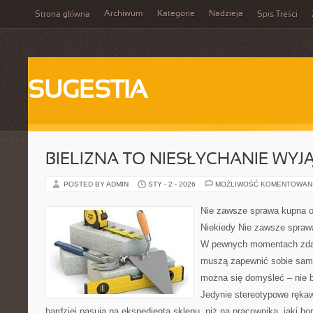
Archiwum
Kategorie
Nadzieja
Strona główna
Spis Treści
SUGESTIA
BIELIZNA TO NIESŁYCHANIE WY
POSTED BY ADMIN
STY - 2 - 2026
MOŻLIWOŚĆ KOMENTOWAN
Nie zawsze sprawa kupna ok
Niekiedy Nie zawsze sprawa
W pewnych momentach zdarz
muszą zapewnić sobie sami
można się domyśleć – nie b
Jedynie stereotypowe rękawi
bardziej pasują na ekspedienta sklepu, niż na pracownika, jaki b