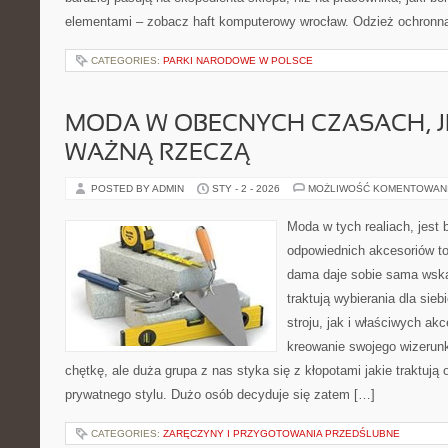
elementami – zobacz haft komputerowy wrocław. Odzież ochronna
CATEGORIES:
PARKI NARODOWE W POLSCE
MODA W OBECNYCH CZASACH, J
WAŻNĄ RZECZĄ
POSTED BY ADMIN
STY - 2 - 2026
MOŻLIWOŚĆ KOMENTOWAN
Moda w tych realiach, jest
odpowiednich akcesoriów t
dama daje sobie sama wska
traktują wybierania dla sie
stroju, jak i właściwych a
kreowanie swojego wizerun
chętkę, ale duża grupa z nas styka się z kłopotami jakie traktuj
prywatnego stylu. Dużo osób decyduje się zatem […]
CATEGORIES:
ZARĘCZYNY I PRZYGOTOWANIA PRZEDŚLUBNE