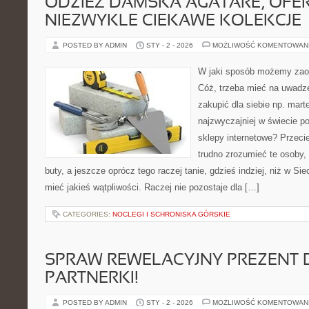
ODZIEŻ DAMSKA AGATARE, OFE
NIEZWYKLE CIEKAWE KOLEKCJE
POSTED BY ADMIN
STY - 2 - 2026
MOŻLIWOŚĆ KOMENTOWAN
W jaki sposób możemy zao
Cóż, trzeba mieć na uwadze
zakupić dla siebie np. mar
najzwyczajniej w świecie p
sklepy internetowe? Przec
trudno zrozumieć te osoby, 
buty, a jeszcze oprócz tego raczej tanie, gdzieś indziej, niż w Sie
mieć jakieś wątpliwości. Raczej nie pozostaje dla […]
CATEGORIES:
NOCLEGI I SCHRONISKA GÓRSKIE
SPRAW REWELACYJNY PREZENT 
PARTNERKI!
POSTED BY ADMIN
STY - 2 - 2026
MOŻLIWOŚĆ KOMENTOWAN