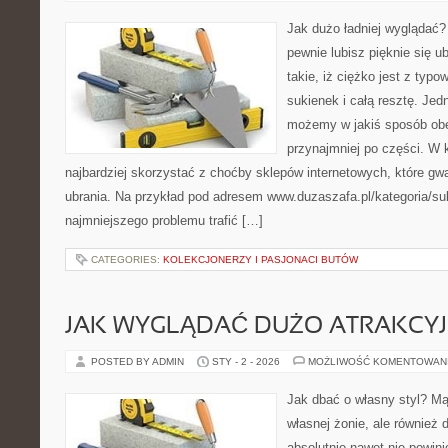
Jak dużo ładniej wyglądać? 
pewnie lubisz pięknie się u
takie, iż ciężko jest z typo
sukienek i całą resztę. Je
możemy w jakiś sposób obe
przynajmniej po części. W
najbardziej skorzystać z choćby sklepów internetowych, które gwa
ubrania. Na przykład pod adresem www.duzaszafa.pl/kategoria/su
najmniejszego problemu trafić […]
CATEGORIES:
KOLEKCJONERZY I PASJONACI BUTÓW
JAK WYGLĄDAĆ DUŻO ATRAKCYJ
POSTED BY ADMIN
STY - 2 - 2026
MOŻLIWOŚĆ KOMENTOWAN
Jak dbać o własny styl? Mą
własnej żonie, ale również 
absolutnie nawet nie powin