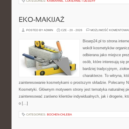
CATEGORIES:
KAWIARNIE, CUKIERNIE I DESERY
EKO-MAKIJAŻ
POSTED BY ADMIN
CZE - 20 - 2026
MOŻLIWOŚĆ KOMENTOWA
Bioarp24.pl to strona intern
wokół kosmetyków organic
odbierana jako miejsce prez
osób, które interesują się
bardziej tradycyjnym, zioł
charakterze. To witryna, kt
zainteresowanie kosmetykami o prostszym składzie. Polecamy Nat
Kosmetyki. Głównym motywem strony jest tematyka naturalnej pie
zainteresować zarówno klientów indywidualnych, jak i drogerie, k
o […]
CATEGORIES:
BOCHEN-CHLEBA