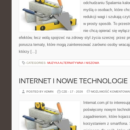
odchudzaniu Spalarnia kalor
myślą o osobach, które ch
redukcji wagi i szukają czy
w prosty sposób. To przestr
nie chcą opierać się wyłącz
efektów, lecz wolą spojrzeć na zdrowy styl życia szerzej: przez 
porusza tematy, które mogą zainteresować zarówno osoby wracając
którzy […]
CATEGORIES:
MUZYKA ALTERNATYWNA I NISZOWA
INTERNET I NOWE TECHNOLOGIE
POSTED BY ADMIN
CZE - 17 - 2026
MOŻLIWOŚĆ KOMENTOWA
Internat.com.pl to interesu
poświęcony nowym technol
zagadnieniom, które kojarz
korzystaniem z smartfona