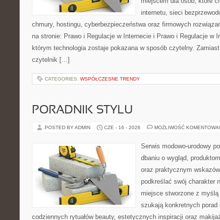
miejscem dla osób, które c
internetu, sieci bezprzewo
chmury, hostingu, cyberbezpieczeństwa oraz firmowych rozwiąza
na stronie: Prawo i Regulacje w Internecie i Prawo i Regulacje w I
którym technologia zostaje pokazana w sposób czytelny. Zamiast
czytelnik […]
CATEGORIES:
WSPÓŁCZESNE TRENDY
PORADNIK STYLU
POSTED BY ADMIN
CZE - 16 - 2026
MOŻLIWOŚĆ KOMENTOWA
Serwis modowo-urodowy poś
dbaniu o wygląd, produkto
oraz praktycznym wskazówk
podkreślać swój charakter n
miejsce stworzone z myślą 
szukają konkretnych porad 
codziennych rytuałów beauty, estetycznych inspiracji oraz makija