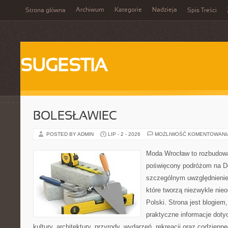
Archiwum
Kategorie
Nadzieja
Strona główna
Spis Treści
SUGESTIA
BOLESŁAWIEC
POSTED BY ADMIN
LIP - 2 - 2026
MOŻLIWOŚĆ KOMENTOWAN
Moda Wrocław to rozbudowa
poświęcony podróżom na D
szczególnym uwzględnienie
które tworzą niezwykle nie
Polski. Strona jest blogie
praktyczne informacje dotyc
kultury, architektury, przyrody, wydarzeń, rekreacji oraz codzienn