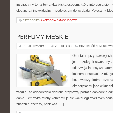
inspiracyjny ton z tematyką bliską osobom, które interesują się m
elegancją i indywidualnym podejściem do wyglądu. Polecamy Mod
CATEGORIES:
AKCESORIA SAMOCHODOWE
PERFUMY MĘSKIE
POSTED BY ADMIN
CZE - 13 - 2026
MOŻLIWOŚĆ KOMENTOWA
Orientalno-przyprawowy char
jest to zakątek stworzony 
odkrywają intensywne aroma
kulinarne inspiracje z różny
baza wiedzy, która może z
eksperymentujące w kuchni,
wiedzą, że odpowiednio dobrane przyprawy potrafią całkowicie od
danie. Tematyka strony koncentruje się wokół egzotycznych dodatk
znacznie szerszy, ponieważ […]