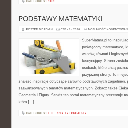
CATEGORIES:
ROLKI
PODSTAWY MATEMATYKI
POSTED BY ADMIN
CZE - 8 - 2026
MOŻLIWOŚĆ KOMENTOWAN
SuperMatma.pl to inspirując
poświęcony matematyce, któ
wzorów, równań i logicznyc
fascynujący. Strona został
osobach, które chcą poznaw
przyjaznej strony. To miej
znaleźć inspiracje dotyczące zarówno podstawowych zagadnień, ja
zaawansowanych tematów matematycznych. Zobacz także Cieka
Geometria i Figury. Serwis ten portal matematyczny prezentuje m
która […]
CATEGORIES:
LETTERING DIY I PROJEKTY