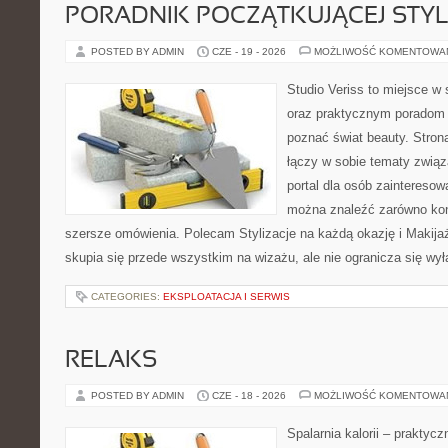
PORADNIK POCZĄTKUJĄCEJ STYL
POSTED BY ADMIN
CZE - 19 - 2026
MOŻLIWOŚĆ KOMENTOWA
Studio Veriss to miejsce w 
oraz praktycznym poradom d
poznać świat beauty. Stron
łączy w sobie tematy związ
portal dla osób zaintereso
można znaleźć zarówno konk
szersze omówienia. Polecam Stylizacje na każdą okazję i Makija
skupia się przede wszystkim na wizażu, ale nie ogranicza się wy
CATEGORIES:
EKSPLOATACJA I SERWIS
RELAKS
POSTED BY ADMIN
CZE - 18 - 2026
MOŻLIWOŚĆ KOMENTOWA
Spalarnia kalorii – praktyc