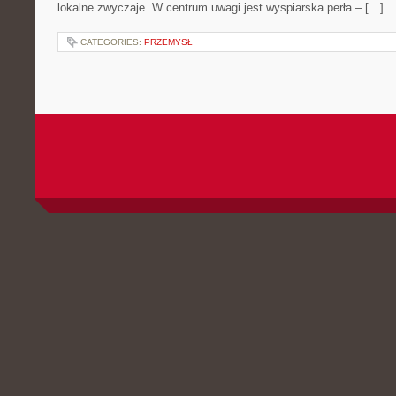
lokalne zwyczaje. W centrum uwagi jest wyspiarska perła – […]
CATEGORIES:
PRZEMYSŁ