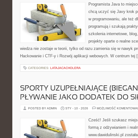
Programista Java to miejsc
chcą uczyć się Javy krok po
w programowaniu, ale też dl
programują i szukają prakt
szkolenia internetowe, blo
projekty oparte o realne sc
wiedza nie zostaje w teorii, tylko od razu zamienia się w nawyk
Hackowanie i CTF-y i Rozwój aplikacji webowych. W centrum tej 
CATEGORIES:
LATAJACACHOLERA
SPORTY UZUPEŁNIAJĄCE (BIEGAN
PŁYWANIE JAKO DODATEK DO SI
POSTED BY ADMIN
STY - 10 - 2026
MOŻLIWOŚĆ KOMENTOWA
Cześć! Jeśli szukasz miejs
formą z odżywianiem i real
www.dawidulinski.pl został