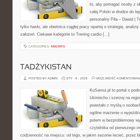
to, aby pomagać osoby z oko
całej Polski w drodze do lep
personalny Piła – Dawid | Tre
tylko hasło, ale obietnica ciągłej pracy opartej o strategię, analiz
założeń. Ciekawe kategorie to Trening cardio […]
CATEGORIES:
MMORPG
TADŻYKISTAN
POSTED BY ADMIN
STY - 8 - 2026
MOŻLIWOŚĆ KOMENTOWAN
KoSamui.pl to portal o pod
Uśmiechu i szerzej na regio
powstało z myślą o osobach
ogólne marzenie o wyjeźdz
potem w bezproblemowy wyj
czytelnika od pierwszego i
codzienność na miejscu: od tego, w jakim sezonie lecieć, przez bil