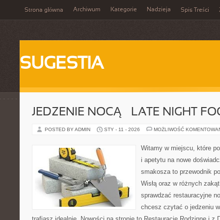
Archiwum
Kategorie
Nadzieja
Strona główna
Spis Treści
SUGESTIA
JEDZENIE NOCĄ – LATE NIGHT F
POSTED BY ADMIN
STY - 11 - 2026
MOŻLIWOŚĆ KOMENTOWA
Witamy w miejscu, które po
i apetytu na nowe doświadc
smakosza to przewodnik po 
Wisłą oraz w różnych zakątk
sprawdzać restauracyjne no
chcesz czytać o jedzeniu w
trafiasz idealnie. Nowości na stronie to Restauracje Rodzinne i 