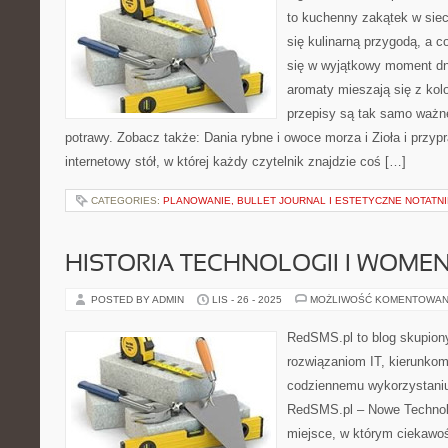
to kuchenny zakątek w siec
się kulinarną przygodą, a c
się w wyjątkowy moment dni
aromaty mieszają się z kolo
przepisy są tak samo ważn
potrawy. Zobacz także: Dania rybne i owoce morza i Zioła i przyp
internetowy stół, w której każdy czytelnik znajdzie coś […]
CATEGORIES:
PLANOWANIE, BULLET JOURNAL I ESTETYCZNE NOTATNI
HISTORIA TECHNOLOGII I WOMEN
POSTED BY ADMIN
LIS - 26 - 2025
MOŻLIWOŚĆ KOMENTOWAN
RedSMS.pl to blog skupion
rozwiązaniom IT, kierunkom
codziennemu wykorzystaniu
RedSMS.pl – Nowe Technolo
miejsce, w którym ciekawoś