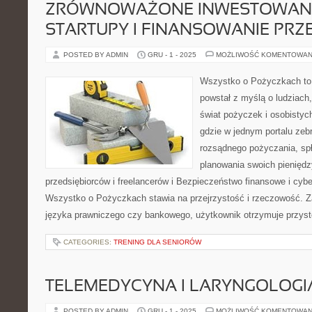
ZRÓWNOWAŻONE INWESTOWANIE 
STARTUPY I FINANSOWANIE PRZ
POSTED BY ADMIN
GRU - 1 - 2025
MOŻLIWOŚĆ KOMENTOWAN
Wszystko o Pożyczkach to s
powstał z myślą o ludziach,
świat pożyczek i osobistych
gdzie w jednym portalu zeb
rozsądnego pożyczania, sp
planowania swoich pieniędz
przedsiębiorców i freelancerów i Bezpieczeństwo finansowe i cyb
Wszystko o Pożyczkach stawia na przejrzystość i rzeczowość. 
języka prawniczego czy bankowego, użytkownik otrzymuje przyst
CATEGORIES:
TRENING DLA SENIORÓW
TELEMEDYCYNA I LARYNGOLOGI
POSTED BY ADMIN
GRU - 1 - 2025
MOŻLIWOŚĆ KOMENTOWAN