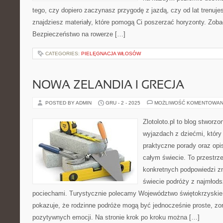
tego, czy dopiero zaczynasz przygodę z jazdą, czy od lat trenujes
znajdziesz materiały, które pomogą Ci poszerzać horyzonty. Zoba
Bezpieczeństwo na rowerze […]
CATEGORIES:
PIELĘGNACJA WŁOSÓW
NOWA ZELANDIA I GRECJA
POSTED BY ADMIN
GRU - 2 - 2025
MOŻLIWOŚĆ KOMENTOWAN
Zlotoloto.pl to blog stworz
wyjazdach z dziećmi, który 
praktyczne porady oraz op
całym świecie. To przestrz
konkretnych podpowiedzi z
świecie podróży z najmłods
pociechami. Turystycznie polecamy Województwo świętokrzyskie i 
pokazuje, że rodzinne podróże mogą być jednocześnie proste, zo
pozytywnych emocji. Na stronie krok po kroku można […]