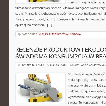
merytorycznymi analizami, 
tłumaczone w zrozumiały sposób. Ciekawe kategorie: Komputery
czytelnik znajdzie rozbudowane treści dotyczące inteligentnych a
maszynowego, robotyki, IoT, rozwiązań chmurowych, bezpieczeńs
aplikacji na smartfony, […]
CATEGORIES:
MUZYKA ALTERNATYWNA I NISZOWA
RECENZJE PRODUKTÓW I EKOLOG
ŚWIADOMA KONSUMPCJA W BE
POSTED BY ADMIN
LIS - 26 - 2025
MOŻLIWOŚĆ KOMENTOWAN
Sztuka Zdobienia Paznokci 
make-upu i piękna Sztuka-z
miejsce, w którym miłośnicz
makijażu znajdą wszystko, 
wyczarować olśniewające sty
święta. To kompendium dla 