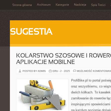
Archiwum
Kategorie
Nadzieja
Strona główna
Spis Treści
SUGESTIA
KOLARSTWO SZOSOWE I ROWE
APLIKACJE MOBILNE
POSTED BY ADMIN
GRU - 2 - 2025
MOŻLIWOŚĆ KOMENTOWAN
ProfiBike.pl to portal pośw
oraz wszystkiemu, co wiąż
dwóch kółkach. To kawałek 
zamiłowanie do rowerów łącz
inspirującymi opowieściami 
na każdym poziomie doświa