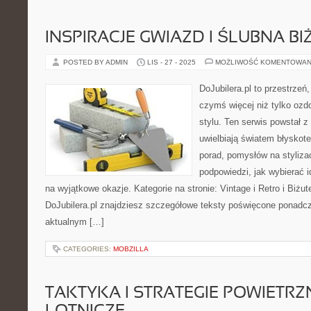
INSPIRACJE GWIAZD I ŚLUBNA BI
POSTED BY ADMIN
LIS - 27 - 2025
MOŻLIWOŚĆ KOMENTOWAN
DoJubilera.pl to przestrzeń,
czymś więcej niż tylko ozd
stylu. Ten serwis powstał z
uwielbiają światem błyskot
porad, pomysłów na styliza
podpowiedzi, jak wybierać i
na wyjątkowe okazje. Kategorie na stronie: Vintage i Retro i Biżut
DoJubilera.pl znajdziesz szczegółowe teksty poświęcone pona
aktualnym […]
CATEGORIES:
MOBZILLA
TAKTYKA I STRATEGIE POWIETRZNE