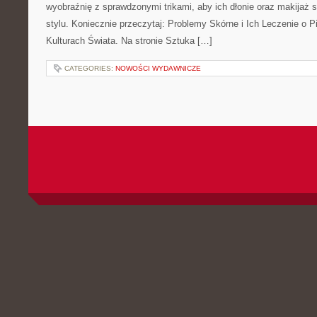
wyobraźnię z sprawdzonymi trikami, aby ich dłonie oraz makijaż s
stylu. Koniecznie przeczytaj: Problemy Skórne i Ich Leczenie o 
Kulturach Świata. Na stronie Sztuka […]
CATEGORIES:
NOWOŚCI WYDAWNICZE