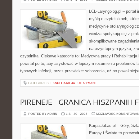
LCL-Laryngolog.pl – portal 
myślą o czytelnikach, które
medycynie otolaryngologicz
wiedza spotykają się z prak
skomplikowane zagadnieni
na przystępnym języku, zr
czytelnika. Ciekawe kategorie to: Medycyna pracy i Rehabilitacja i 
powstał po to, aby asystować w lepszym rozumieniu problemów l
typowych infekcji, przez przewlekłe schorzenia, aż po poważniej
CATEGORIES:
EKSPLOATACJA I UTRZYMANIE
PIRENEJE – GRANICA HISZPANII I 
POSTED BY ADMIN
LIS - 30 - 2025
MOŻLIWOŚĆ KOMENTOWAN
KarpackiLas.pl – Góry, Szl
Europy i Świata to przewodn