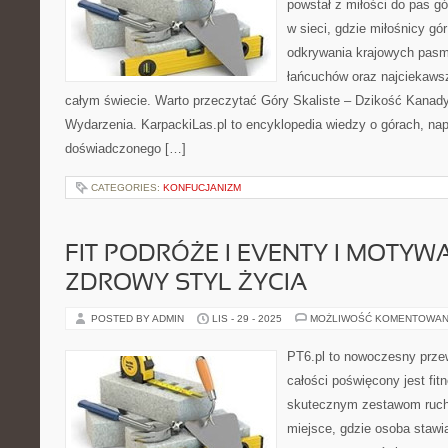
powstał z miłości do pas gó
w sieci, gdzie miłośnicy gó
odkrywania krajowych pasm 
łańcuchów oraz najciekaws
całym świecie. Warto przeczytać Góry Skaliste – Dzikość Kanady 
Wydarzenia. KarpackiLas.pl to encyklopedia wiedzy o górach, na
doświadczonego […]
CATEGORIES:
KONFUCJANIZM
FIT PODRÓŻE I EVENTY I MOTYWA
ZDROWY STYL ŻYCIA
POSTED BY ADMIN
LIS - 29 - 2025
MOŻLIWOŚĆ KOMENTOWAN
PT6.pl to nowoczesny przew
całości poświęcony jest fi
skutecznym zestawom ruch
miejsce, gdzie osoba stawia