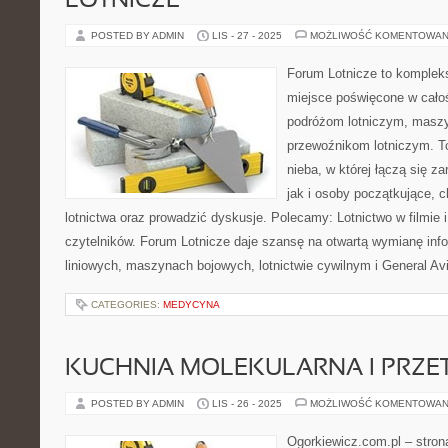
LOTNICZE
POSTED BY ADMIN
LIS - 27 - 2025
MOŻLIWOŚĆ KOMENTOWAN
Forum Lotnicze to komple
miejsce poświęcone w całoś
podróżom lotniczym, masz
przewoźnikom lotniczym. To
nieba, w której łączą się z
jak i osoby początkujące, 
lotnictwa oraz prowadzić dyskusje. Polecamy: Lotnictwo w filmie i 
czytelników. Forum Lotnicze daje szansę na otwartą wymianę inf
liniowych, maszynach bojowych, lotnictwie cywilnym i General Av
CATEGORIES:
MEDYCYNA
KUCHNIA MOLEKULARNA I PRZ
POSTED BY ADMIN
LIS - 26 - 2025
MOŻLIWOŚĆ KOMENTOWAN
Ogorkiewicz.com.pl – stro