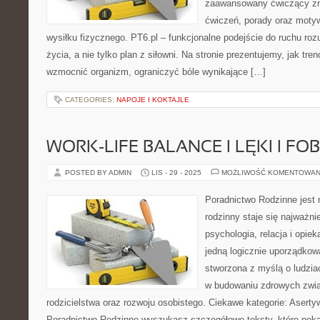
zaawansowany ćwiczący zn
ćwiczeń, porady oraz moty
wysiłku fizycznego. PT6.pl – funkcjonalne podejście do ruchu rozum
życia, a nie tylko plan z siłowni. Na stronie prezentujemy, jak tr
wzmocnić organizm, ograniczyć bóle wynikające […]
CATEGORIES:
NAPOJE I KOKTAJLE
WORK-LIFE BALANCE I LĘKI I FOB
POSTED BY ADMIN
LIS - 29 - 2025
MOŻLIWOŚĆ KOMENTOWAN
Poradnictwo Rodzinne jest
rodzinny staje się najważn
psychologia, relacja i opiek
jedną logicznie uporządkow
stworzona z myślą o ludzia
w budowaniu zdrowych zwi
rodzicielstwa oraz rozwoju osobistego. Ciekawe kategorie: Aserty
Poradnictwo Rodzinne wyszukasz szczegółowe teksty, które pokaz