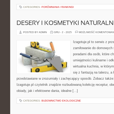
CATEGORIES:
PORÓWNANIA I RANKINGI
DESERY I KOSMETYKI NATURALN
POSTED BY ADMIN
GRU - 2 - 2025
MOŻLIWOŚĆ KOMENTOWAN
Izagotuje.pl to serwis z prz
zamiłowanie do domowych 
poradami dla osób, które c
umiejętności kulinarne i o
wirtualna kuchnia, w któr
się z fantazją na talerzu, a
przedstawiane w zrozumiały i zachęcający sposób. Zobacz także:
Izagotuje.pl czytelnik znajdzie rozbudowaną kolekcję receptur, 
obiady, jak i efektowne dania, idealne […]
CATEGORIES:
BUDOWNICTWO EKOLOGICZNE