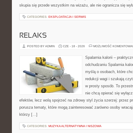
skupia się przede wszystkim na wizażu, ale nie ogranicza się wy
CATEGORIES:
EKSPLOATACJA I SERWIS
RELAKS
POSTED BY ADMIN
CZE - 18 - 2026
MOŻLIWOŚĆ KOMENTOWA
Spalarnia kalorii – praktyc
odchudzaniu Spalarnia kalor
myślą o osobach, które ch
redukcji wagi i szukają czy
w prosty sposób. To przestr
nie chcą opierać się wyłącz
efektów, lecz wolą spojrzeć na zdrowy styl życia szerzej: przez 
porusza tematy, które mogą zainteresować zarówno osoby wracając
którzy […]
CATEGORIES:
MUZYKA ALTERNATYWNA I NISZOWA