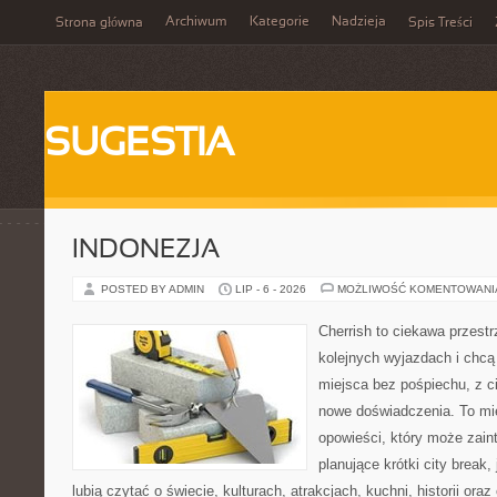
Archiwum
Kategorie
Nadzieja
Strona główna
Spis Treści
SUGESTIA
INDONEZJA
POSTED BY ADMIN
LIP - 6 - 2026
MOŻLIWOŚĆ KOMENTOWAN
Cherrish to ciekawa przestr
kolejnych wyjazdach i chc
miejsca bez pośpiechu, z c
nowe doświadczenia. To mi
opowieści, który może zai
planujące krótki city break, 
lubią czytać o świecie, kulturach, atrakcjach, kuchni, historii ora