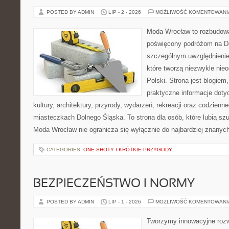
POSTED BY ADMIN
LIP - 2 - 2026
MOŻLIWOŚĆ KOMENTOWAN
Moda Wrocław to rozbudowa
poświęcony podróżom na D
szczególnym uwzględnienie
które tworzą niezwykle nie
Polski. Strona jest blogie
praktyczne informacje dotyc
kultury, architektury, przyrody, wydarzeń, rekreacji oraz codzienn
miasteczkach Dolnego Śląska. To strona dla osób, które lubią sz
Moda Wrocław nie ogranicza się wyłącznie do najbardziej znanyc
CATEGORIES:
ONE-SHOTY I KRÓTKIE PRZYGODY
BEZPIECZEŃSTWO I NORMY
POSTED BY ADMIN
LIP - 1 - 2026
MOŻLIWOŚĆ KOMENTOWAN
Tworzymy innowacyjne rozw