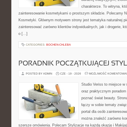
charakterze. To witryna, kt
zainteresowanie kosmetykami o prostszym składzie. Polecamy Nat
Kosmetyki. Głównym motywem strony jest tematyka naturalnej pie
zainteresować zarówno klientów indywidualnych, jak i drogerie, k
o […]
CATEGORIES:
BOCHEN-CHLEBA
PORADNIK POCZĄTKUJĄCEJ STYL
POSTED BY ADMIN
CZE - 19 - 2026
MOŻLIWOŚĆ KOMENTOWA
Studio Veriss to miejsce w 
oraz praktycznym poradom d
poznać świat beauty. Stron
łączy w sobie tematy związ
portal dla osób zaintereso
można znaleźć zarówno konk
szersze omówienia. Polecam Stylizacje na każdą okazję i Makija