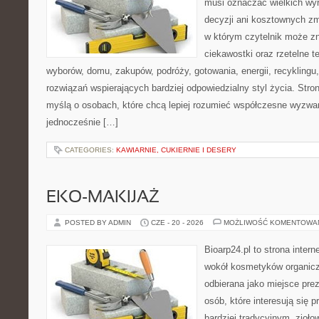
musi oznaczać wielkich wy
decyzji ani kosztownych zm
w którym czytelnik może z
ciekawostki oraz rzetelne 
wyborów, domu, zakupów, podróży, gotowania, energii, recyklingu
rozwiązań wspierających bardziej odpowiedzialny styl życia. Stro
myślą o osobach, które chcą lepiej rozumieć współczesne wyzwa
jednocześnie […]
CATEGORIES:
KAWIARNIE, CUKIERNIE I DESERY
EKO-MAKIJAŻ
POSTED BY ADMIN
CZE - 20 - 2026
MOŻLIWOŚĆ KOMENTOWA
Bioarp24.pl to strona intern
wokół kosmetyków organic
odbierana jako miejsce prez
osób, które interesują się
bardziej tradycyjnym, zioł