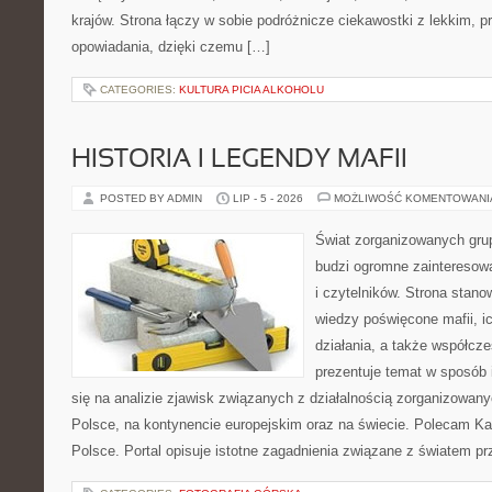
krajów. Strona łączy w sobie podróżnicze ciekawostki z lekkim,
opowiadania, dzięki czemu […]
CATEGORIES:
KULTURA PICIA ALKOHOLU
HISTORIA I LEGENDY MAFII
POSTED BY ADMIN
LIP - 5 - 2026
MOŻLIWOŚĆ KOMENTOWAN
Świat zorganizowanych grup
budzi ogromne zainteresowa
i czytelników. Strona stan
wiedzy poświęcone mafii, ic
działania, a także współc
prezentuje temat w sposób 
się na analizie zjawisk związanych z działalnością zorganizowan
Polsce, na kontynencie europejskim oraz na świecie. Polecam Ka
Polsce. Portal opisuje istotne zagadnienia związane z światem p