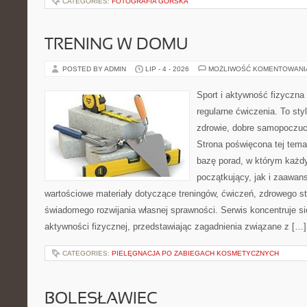
CATEGORIES:
FOTOGRAFIA GÓRSKA
TRENING W DOMU
POSTED BY ADMIN
LIP - 4 - 2026
MOŻLIWOŚĆ KOMENTOWAN
Sport i aktywność fizyczna 
regularne ćwiczenia. To sty
zdrowie, dobre samopoczuci
Strona poświęcona tej tem
bazę porad, w którym każdy
początkujący, jak i zaawa
wartościowe materiały dotyczące treningów, ćwiczeń, zdrowego st
świadomego rozwijania własnej sprawności. Serwis koncentruje s
aktywności fizycznej, przedstawiając zagadnienia związane z […]
CATEGORIES:
PIELĘGNACJA PO ZABIEGACH KOSMETYCZNYCH
BOLESŁAWIEC