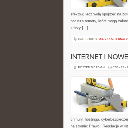
efektów, lecz wolą spojrzeć na zdr
porusza tematy, które mogą zainte
którzy […]
CATEGORIES:
MUZYKA ALTERNATY
INTERNET I NOW
POSTED BY ADMIN
CZE - 17 -
chmury, hostingu, cyberbezpiecze
na stronie: Prawo i Regulacje w In