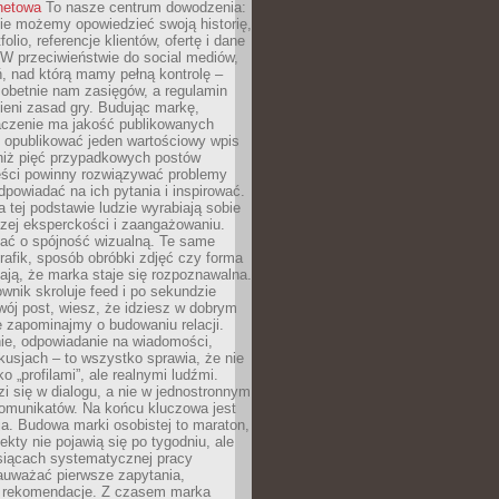
rnetowa
To nasze centrum dowodzenia:
ie możemy opowiedzieć swoją historię,
olio, referencje klientów, ofertę i dane
W przeciwieństwie do social mediów,
ń, nad którą mamy pełną kontrolę –
 obetnie nam zasięgów, a regulamin
ieni zasad gry. Budując markę,
czenie ma jakość publikowanych
ej opublikować jeden wartościowy wpis
 niż pięć przypadkowych postów
reści powinny rozwiązywać problemy
dpowiadać na ich pytania i inspirować.
a tej podstawie ludzie wyrabiają sobie
zej eksperckości i zaangażowaniu.
bać o spójność wizualną. Te same
 grafik, sposób obróbki zdjęć czy forma
ają, że marka staje się rozpoznawalna.
wnik skroluje feed i po sekundzie
wój post, wiesz, że idziesz w dobrym
e zapominajmy o budowaniu relacji.
e, odpowiadanie na wiadomości,
kusjach – to wszystko sprawia, że nie
o „profilami”, ale realnymi ludźmi.
zi się w dialogu, a nie w jednostronnym
omunikatów. Na końcu kluczowa jest
a. Budowa marki osobistej to maraton,
fekty nie pojawią się po tygodniu, ale
esiącach systematycznej pracy
auważać pierwsze zapytania,
i rekomendacje. Z czasem marka