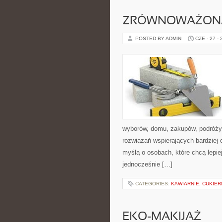
ZRÓWNOWAŻON
POSTED BY ADMIN
CZE - 27 -
wyborów, domu, zakupów, podróży, 
rozwiązań wspierających bardziej 
myślą o osobach, które chcą lepi
jednocześnie […]
CATEGORIES:
KAWIARNIE, CUKIER
EKO-MAKIJAŻ