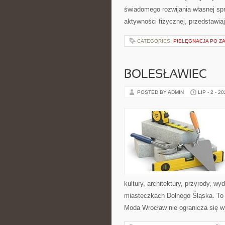
świadomego rozwijania własnej sp
aktywności fizycznej, przedstawia
CATEGORIES:
PIELĘGNACJA PO Z
BOLESŁAWIEC
POSTED BY ADMIN
LIP - 2 - 2
kultury, architektury, przyrody, w
miasteczkach Dolnego Śląska. To s
Moda Wrocław nie ogranicza się w