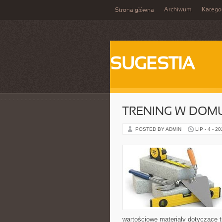
Archiwum
Katego
Strona główna
SUGESTIA
TRENING W DOM
POSTED BY ADMIN
LIP - 4 - 2
wartościowe materiały dotyczące t