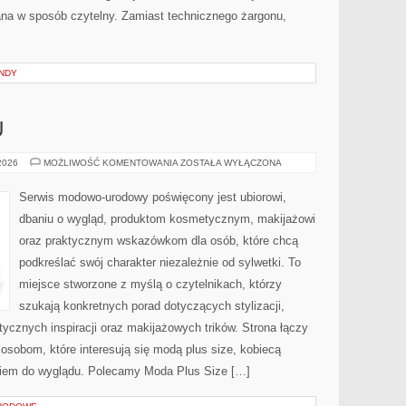
ana w sposób czytelny. Zamiast technicznego żargonu,
NDY
U
PORADNIK
 2026
MOŻLIWOŚĆ KOMENTOWANIA
ZOSTAŁA WYŁĄCZONA
STYLU
Serwis modowo-urodowy poświęcony jest ubiorowi,
dbaniu o wygląd, produktom kosmetycznym, makijażowi
oraz praktycznym wskazówkom dla osób, które chcą
podkreślać swój charakter niezależnie od sylwetki. To
miejsce stworzone z myślą o czytelnikach, którzy
szukają konkretnych porad dotyczących stylizacji,
tycznych inspiracji oraz makijażowych trików. Strona łączy
 osobom, które interesują się modą plus size, kobiecą
ciem do wyglądu. Polecamy Moda Plus Size […]