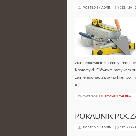
POSTED BY ADMIN
CZE - 20 -
zainteresowanie kosmetykami o pr
Kosmetyki. Głównym motywem stron
zainteresować zarówno klientów in
o […]
CATEGORIES:
BOCHEN-CHLEBA
PORADNIK POCZĄ
POSTED BY ADMIN
CZE - 19 -