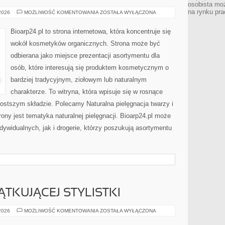
osobista moż
na rynku pra
EKO-
 2026
MOŻLIWOŚĆ KOMENTOWANIA
ZOSTAŁA WYŁĄCZONA
MAKIJAŻ
Bioarp24.pl to strona internetowa, która koncentruje się
wokół kosmetyków organicznych. Strona może być
odbierana jako miejsce prezentacji asortymentu dla
osób, które interesują się produktem kosmetycznym o
bardziej tradycyjnym, ziołowym lub naturalnym
charakterze. To witryna, która wpisuje się w rosnące
ostszym składzie. Polecamy Naturalna pielęgnacja twarzy i
y jest tematyka naturalnej pielęgnacji. Bioarp24.pl może
dywidualnych, jak i drogerie, którzy poszukują asortymentu
TKUJĄCEJ STYLISTKI
PORADNIK
 2026
MOŻLIWOŚĆ KOMENTOWANIA
ZOSTAŁA WYŁĄCZONA
POCZĄTKUJĄCEJ
STYLISTKI