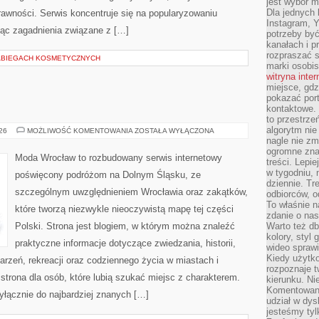
jest wybór m
Dla jednych 
rawności. Serwis koncentruje się na popularyzowaniu
Instagram, 
jąc zagadnienia związane z […]
potrzeby być
kanałach i p
rozpraszać s
ABIEGACH KOSMETYCZNYCH
marki osobis
witryna inte
miejsce, gdz
pokazać portf
kontaktowe. 
to przestrze
algorytm nie
BOLESŁAWIEC
026
MOŻLIWOŚĆ KOMENTOWANIA
ZOSTAŁA WYŁĄCZONA
nagle nie zm
ogromne zna
Moda Wrocław to rozbudowany serwis internetowy
treści. Lepi
w tygodniu,
poświęcony podróżom na Dolnym Śląsku, ze
dziennie. T
szczególnym uwzględnieniem Wrocławia oraz zakątków,
odbiorców, o
To właśnie n
które tworzą niezwykle nieoczywistą mapę tej części
zdanie o nas
Polski. Strona jest blogiem, w którym można znaleźć
Warto też d
kolory, styl
praktyczne informacje dotyczące zwiedzania, historii,
wideo sprawi
Kiedy użytko
ydarzeń, rekreacji oraz codziennego życia w miastach i
rozpoznaje t
trona dla osób, które lubią szukać miejsc z charakterem.
kierunku. Ni
Komentowani
yłącznie do najbardziej znanych […]
udział w dys
jesteśmy tylk