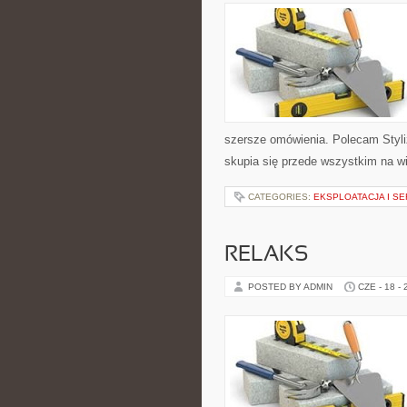
szersze omówienia. Polecam Styli
skupia się przede wszystkim na wi
CATEGORIES:
EKSPLOATACJA I SE
RELAKS
POSTED BY ADMIN
CZE - 18 -