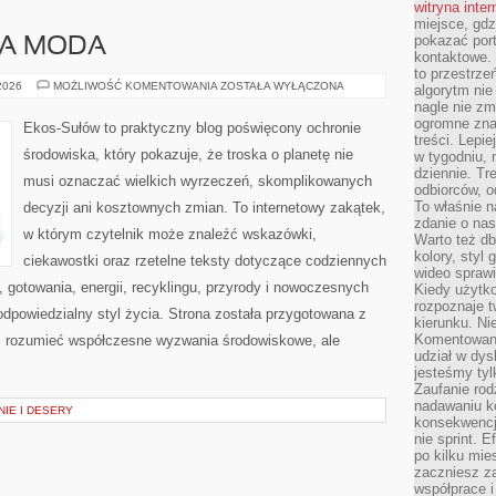
witryna inte
miejsce, gdz
pokazać portf
A MODA
kontaktowe. 
to przestrze
ZRÓWNOWAŻONA
 2026
MOŻLIWOŚĆ KOMENTOWANIA
ZOSTAŁA WYŁĄCZONA
algorytm nie
MODA
nagle nie zm
ogromne zna
Ekos-Sułów to praktyczny blog poświęcony ochronie
treści. Lepi
środowiska, który pokazuje, że troska o planetę nie
w tygodniu,
dziennie. T
musi oznaczać wielkich wyrzeczeń, skomplikowanych
odbiorców, o
To właśnie n
decyzji ani kosztownych zmian. To internetowy zakątek,
zdanie o nas
w którym czytelnik może znaleźć wskazówki,
Warto też d
kolory, styl
ciekawostki oraz rzetelne teksty dotyczące codziennych
wideo sprawi
gotowania, energii, recyklingu, przyrody i nowoczesnych
Kiedy użytko
rozpoznaje t
odpowiedzialny styl życia. Strona została przygotowana z
kierunku. Ni
Komentowani
ej rozumieć współczesne wyzwania środowiskowe, ale
udział w dys
jesteśmy tylk
Zaufanie rod
nadawaniu k
NIE I DESERY
konsekwencj
nie sprint. E
po kilku mi
zaczniesz z
współprace 