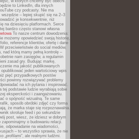
iejsc, w których chcemy być obecni.
będzie to LinkedIn, dla innych
YouTube czy podcasty. Nie ma
 wszędzie – lepiej skupić się na 2–3
rowadzić je konsekwentnie, niż
ię na dziesięciu platformach. Serce
tej bardzo często stanowi własna
rnetowa
To nasze centrum dowodzenia:
ie możemy opowiedzieć swoją historię,
olio, referencje klientów, ofertę i dane
W przeciwieństwie do social mediów,
ń, nad którą mamy pełną kontrolę –
 obetnie nam zasięgów, a regulamin
ieni zasad gry. Budując markę,
czenie ma jakość publikowanych
ej opublikować jeden wartościowy wpis
 niż pięć przypadkowych postów
reści powinny rozwiązywać problemy
dpowiadać na ich pytania i inspirować.
a tej podstawie ludzie wyrabiają sobie
zej eksperckości i zaangażowaniu.
bać o spójność wizualną. Te same
 grafik, sposób obróbki zdjęć czy forma
ają, że marka staje się rozpoznawalna.
wnik skroluje feed i po sekundzie
wój post, wiesz, że idziesz w dobrym
e zapominajmy o budowaniu relacji.
e, odpowiadanie na wiadomości,
kusjach – to wszystko sprawia, że nie
o „profilami”, ale realnymi ludźmi.