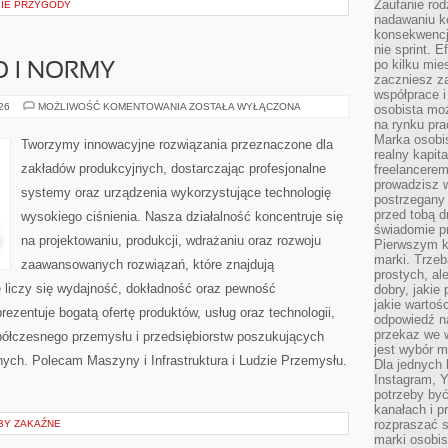
Zaufanie rod
KIE PRZYGODY
nadawaniu k
konsekwencj
nie sprint. E
po kilku mi
O I NORMY
zaczniesz z
współprace 
BEZPIECZEŃSTWO
026
MOŻLIWOŚĆ KOMENTOWANIA
ZOSTAŁA WYŁĄCZONA
osobista moż
I
na rynku pra
NORMY
Marka osobis
Tworzymy innowacyjne rozwiązania przeznaczone dla
realny kapita
zakładów produkcyjnych, dostarczając profesjonalne
freelancerem
prowadzisz w
systemy oraz urządzenia wykorzystujące technologię
postrzegany
przed tobą d
wysokiego ciśnienia. Nasza działalność koncentruje się
świadomie pr
na projektowaniu, produkcji, wdrażaniu oraz rozwoju
Pierwszym k
marki. Trzeb
zaawansowanych rozwiązań, które znajdują
prostych, a
 liczy się wydajność, dokładność oraz pewność
dobry, jakie
jakie warto
zentuje bogatą ofertę produktów, usług oraz technologii,
odpowiedź n
przekaz we 
półczesnego przemysłu i przedsiębiorstw poszukujących
jest wybór m
ych. Polecam Maszyny i Infrastruktura i Ludzie Przemysłu.
Dla jednych 
Instagram, 
potrzeby być
kanałach i p
rozpraszać s
BY ZAKAŹNE
marki osobis