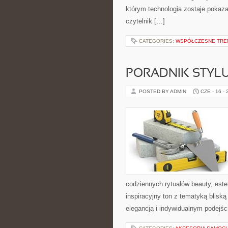
którym technologia zostaje pokaz
czytelnik […]
CATEGORIES:
WSPÓŁCZESNE TRE
PORADNIK STYL
POSTED BY ADMIN
CZE - 16 -
codziennych rytuałów beauty, este
inspiracyjny ton z tematyką bliską
elegancją i indywidualnym podejś