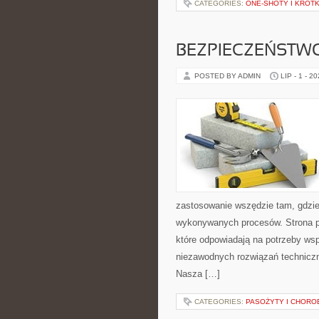
CATEGORIES:
ONE-SHOTY I KRÓT
BEZPIECZEŃSTW
POSTED BY ADMIN
LIP - 1 - 2
zastosowanie wszędzie tam, gdzie
wykonywanych procesów. Strona pre
które odpowiadają na potrzeby ws
niezawodnych rozwiązań techniczn
Nasza […]
CATEGORIES:
PASOŻYTY I CHORO