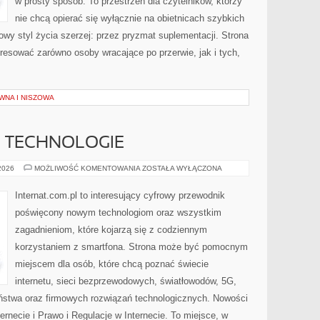
w prosty sposób. To przestrzeń dla czytelników, którzy
nie chcą opierać się wyłącznie na obietnicach szybkich
owy styl życia szerzej: przez pryzmat suplementacji. Strona
resować zarówno osoby wracające po przerwie, jak i tych,
WNA I NISZOWA
E TECHNOLOGIE
INTERNET
 2026
MOŻLIWOŚĆ KOMENTOWANIA
ZOSTAŁA WYŁĄCZONA
I
NOWE
TECHNOLOGIE
Internat.com.pl to interesujący cyfrowy przewodnik
poświęcony nowym technologiom oraz wszystkim
zagadnieniom, które kojarzą się z codziennym
korzystaniem z smartfona. Strona może być pomocnym
miejscem dla osób, które chcą poznać świecie
internetu, sieci bezprzewodowych, światłowodów, 5G,
ństwa oraz firmowych rozwiązań technologicznych. Nowości
ternecie i Prawo i Regulacje w Internecie. To miejsce, w