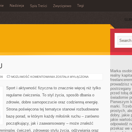
rie
Nadzieja
Tagi
Spis Treści
Zwycięstwo
SUB
U
Marka osobis
realny kapita
TRENING
026
MOŻLIWOŚĆ KOMENTOWANIA
ZOSTAŁA WYŁĄCZONA
freelancerem
W
DOMU
prowadzisz w
Sport i aktywność fizyczna to znacznie więcej niż tylko
postrzegany
przed tobą d
regularne ćwiczenia. To styl życia, sposób dbania o
świadomie pr
Pierwszym k
zdrowie, dobre samopoczucie oraz codzienną energię.
marki. Trzeb
Strona poświęcona tej tematyce stanowi rozbudowane
prostych, a
dobry, jakie
bazę porad, w którym każdy miłośnik ruchu – zarówno
jakie warto
początkujący, jak i zaawansowany – może znaleźć
odpowiedź n
przekaz we 
reningów, ćwiczeń, zdrowego stylu życia, odżywiania oraz