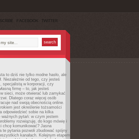
SCRIBE
FACEBOOK
TWITTER
ta to dziś nie tylko modne hasło, ale
ł. Niezależnie od tego, czy jesteś
, specjalistą w korporacji, czy
łasną firmę – to, jak jesteś
 w sieci, może otwierać lub zamykać
rzwi. Dlatego coraz więcej osób
acuje nad swoją obecnością online.
rokiem jest określenie tożsamości
a odpowiedzieć sobie na kilka
le ważnych pytań: w czym jestem
 problemy rozwiązuję, do kogo mówię i
ści chcę komunikować? Jasna
a te pytania pozwoli zbudować spójny
wszystkich kanałach. Kolejnym etapem