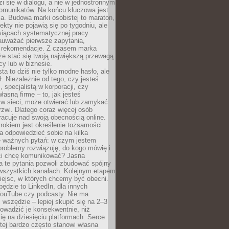
zi się w dialogu, a nie w jednostronnym
omunikatów. Na końcu kluczowa jest
a. Budowa marki osobistej to maraton,
fekty nie pojawią się po tygodniu, ale
esiącach systematycznej pracy
auważać pierwsze zapytania,
i rekomendacje. Z czasem marka
e stać się twoją największą przewagą
cy lub w biznesie.
ta to dziś nie tylko modne hasło, ale
ł. Niezależnie od tego, czy jesteś
, specjalistą w korporacji, czy
łasną firmę – to, jak jesteś
 w sieci, może otwierać lub zamykać
rzwi. Dlatego coraz więcej osób
acuje nad swoją obecnością online.
rokiem jest określenie tożsamości
a odpowiedzieć sobie na kilka
le ważnych pytań: w czym jestem
 problemy rozwiązuję, do kogo mówię i
ści chcę komunikować? Jasna
a te pytania pozwoli zbudować spójny
wszystkich kanałach. Kolejnym etapem
iejsc, w których chcemy być obecni.
będzie to LinkedIn, dla innych
YouTube czy podcasty. Nie ma
 wszędzie – lepiej skupić się na 2–3
rowadzić je konsekwentnie, niż
ię na dziesięciu platformach. Serce
tej bardzo często stanowi własna