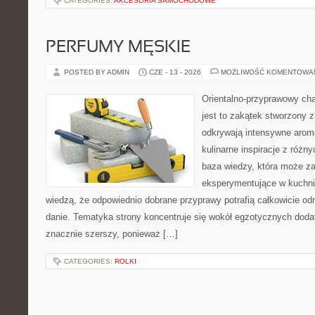
CATEGORIES:
AKCESORIA SAMOCHODOWE
PERFUMY MĘSKIE
POSTED BY ADMIN
CZE - 13 - 2026
MOŻLIWOŚĆ KOMENTOWA
Orientalno-przyprawowy char
jest to zakątek stworzony 
odkrywają intensywne aroma
kulinarne inspiracje z różny
baza wiedzy, która może z
eksperymentujące w kuchni,
wiedzą, że odpowiednio dobrane przyprawy potrafią całkowicie od
danie. Tematyka strony koncentruje się wokół egzotycznych dodatk
znacznie szerszy, ponieważ […]
CATEGORIES:
ROLKI