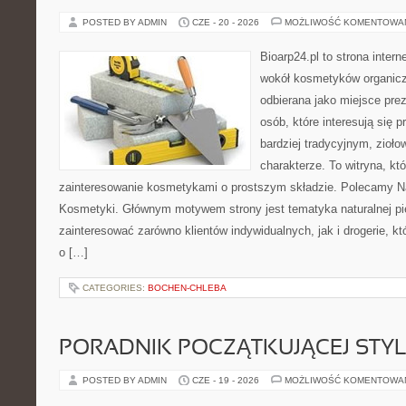
POSTED BY ADMIN
CZE - 20 - 2026
MOŻLIWOŚĆ KOMENTOWA
Bioarp24.pl to strona intern
wokół kosmetyków organic
odbierana jako miejsce prez
osób, które interesują się
bardziej tradycyjnym, zioł
charakterze. To witryna, kt
zainteresowanie kosmetykami o prostszym składzie. Polecamy Nat
Kosmetyki. Głównym motywem strony jest tematyka naturalnej pie
zainteresować zarówno klientów indywidualnych, jak i drogerie, k
o […]
CATEGORIES:
BOCHEN-CHLEBA
PORADNIK POCZĄTKUJĄCEJ STYL
POSTED BY ADMIN
CZE - 19 - 2026
MOŻLIWOŚĆ KOMENTOWA