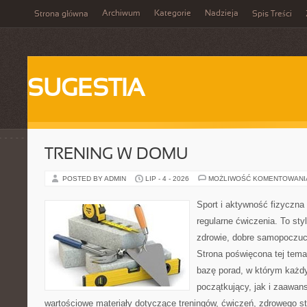
Archiwum
Kategorie
Nadzieja
Strona główna
Spis Treści
SUGESTIA
TRENING W DOMU
POSTED BY ADMIN
LIP - 4 - 2026
MOŻLIWOŚĆ KOMENTOWAN
Sport i aktywność fizyczna 
regularne ćwiczenia. To sty
zdrowie, dobre samopoczuci
Strona poświęcona tej tem
bazę porad, w którym każdy
początkujący, jak i zaawa
wartościowe materiały dotyczące treningów, ćwiczeń, zdrowego st