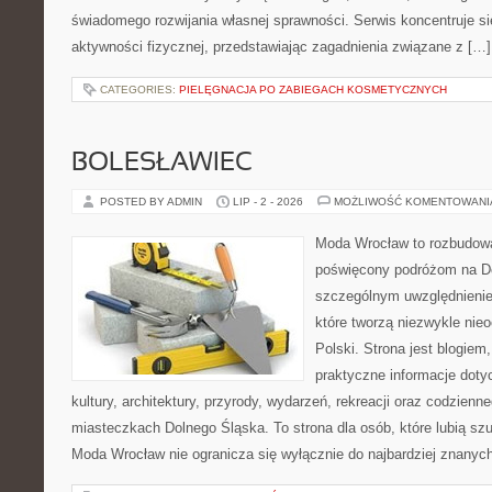
świadomego rozwijania własnej sprawności. Serwis koncentruje s
aktywności fizycznej, przedstawiając zagadnienia związane z […]
CATEGORIES:
PIELĘGNACJA PO ZABIEGACH KOSMETYCZNYCH
BOLESŁAWIEC
POSTED BY ADMIN
LIP - 2 - 2026
MOŻLIWOŚĆ KOMENTOWAN
Moda Wrocław to rozbudowa
poświęcony podróżom na D
szczególnym uwzględnienie
które tworzą niezwykle nie
Polski. Strona jest blogie
praktyczne informacje dotyc
kultury, architektury, przyrody, wydarzeń, rekreacji oraz codzienn
miasteczkach Dolnego Śląska. To strona dla osób, które lubią sz
Moda Wrocław nie ogranicza się wyłącznie do najbardziej znanyc