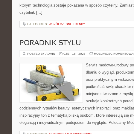
którym technologia zostaje pokazana w sposób czytelny. Zamiast
czytelnik […]
CATEGORIES:
WSPÓŁCZESNE TRENDY
PORADNIK STYLU
POSTED BY ADMIN
CZE - 16 - 2026
MOŻLIWOŚĆ KOMENTOWA
Serwis modowo-urodowy poś
dbaniu o wygląd, produkto
oraz praktycznym wskazówk
podkreślać swój charakter n
miejsce stworzone z myślą 
szukają konkretnych porad 
codziennych rytuałów beauty, estetycznych inspiracji oraz makija
inspiracyjny ton z tematyką bliską osobom, które interesują się m
elegancją i indywidualnym podejściem do wyglądu. Polecamy Mod