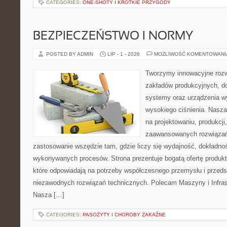
CATEGORIES:
ONE-SHOTY I KRÓTKIE PRZYGODY
BEZPIECZEŃSTWO I NORMY
POSTED BY ADMIN
LIP - 1 - 2026
MOŻLIWOŚĆ KOMENTOWAN
Tworzymy innowacyjne rozw
zakładów produkcyjnych, do
systemy oraz urządzenia w
wysokiego ciśnienia. Nasza 
na projektowaniu, produkcji
zaawansowanych rozwiązań,
zastosowanie wszędzie tam, gdzie liczy się wydajność, dokładn
wykonywanych procesów. Strona prezentuje bogatą ofertę produktó
które odpowiadają na potrzeby współczesnego przemysłu i przeds
niezawodnych rozwiązań technicznych. Polecam Maszyny i Infrast
Nasza […]
CATEGORIES:
PASOŻYTY I CHOROBY ZAKAŹNE