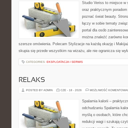
Studio Veriss to miejsce w 
oraz praktycznym poradom d
poznać świat beauty. Stron
łączy w sobie tematy związ
portal dla osób zaintereso
można znaleźć zarówno konk
szersze omówienia. Polecam Stylizacje na każdą okazję i Makija
skupia się przede wszystkim na wizażu, ale nie ogranicza się wy
CATEGORIES:
EKSPLOATACJA I SERWIS
RELAKS
POSTED BY ADMIN
CZE - 18 - 2026
MOŻLIWOŚĆ KOMENTOWA
Spalarnia kalorii – praktyc
odchudzaniu Spalarnia kalor
myślą o osobach, które ch
redukcji wagi i szukają czy