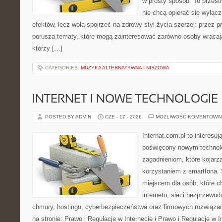
w prosty sposób. To przestr
nie chcą opierać się wyłącz
efektów, lecz wolą spojrzeć na zdrowy styl życia szerzej: przez 
porusza tematy, które mogą zainteresować zarówno osoby wracając
którzy […]
CATEGORIES:
MUZYKA ALTERNATYWNA I NISZOWA
INTERNET I NOWE TECHNOLOGIE
POSTED BY ADMIN
CZE - 17 - 2026
MOŻLIWOŚĆ KOMENTOWA
Internat.com.pl to interesu
poświęcony nowym technol
zagadnieniom, które kojarz
korzystaniem z smartfona
miejscem dla osób, które c
internetu, sieci bezprzewo
chmury, hostingu, cyberbezpieczeństwa oraz firmowych rozwiąza
na stronie: Prawo i Regulacje w Internecie i Prawo i Regulacje w I