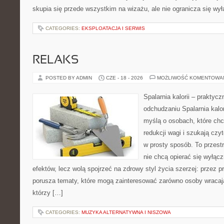
skupia się przede wszystkim na wizażu, ale nie ogranicza się wy
CATEGORIES:
EKSPLOATACJA I SERWIS
RELAKS
POSTED BY ADMIN
CZE - 18 - 2026
MOŻLIWOŚĆ KOMENTOWA
Spalarnia kalorii – praktyc
odchudzaniu Spalarnia kalor
myślą o osobach, które ch
redukcji wagi i szukają czy
w prosty sposób. To przestr
nie chcą opierać się wyłącz
efektów, lecz wolą spojrzeć na zdrowy styl życia szerzej: przez 
porusza tematy, które mogą zainteresować zarówno osoby wracając
którzy […]
CATEGORIES:
MUZYKA ALTERNATYWNA I NISZOWA