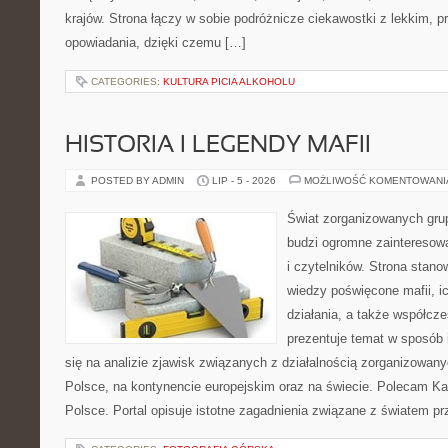
krajów. Strona łączy w sobie podróżnicze ciekawostki z lekkim,
opowiadania, dzięki czemu […]
CATEGORIES:
KULTURA PICIA ALKOHOLU
HISTORIA I LEGENDY MAFII
POSTED BY ADMIN
LIP - 5 - 2026
MOŻLIWOŚĆ KOMENTOWAN
Świat zorganizowanych grup
budzi ogromne zainteresowa
i czytelników. Strona stan
wiedzy poświęcone mafii, ic
działania, a także współc
prezentuje temat w sposób 
się na analizie zjawisk związanych z działalnością zorganizowan
Polsce, na kontynencie europejskim oraz na świecie. Polecam Ka
Polsce. Portal opisuje istotne zagadnienia związane z światem p