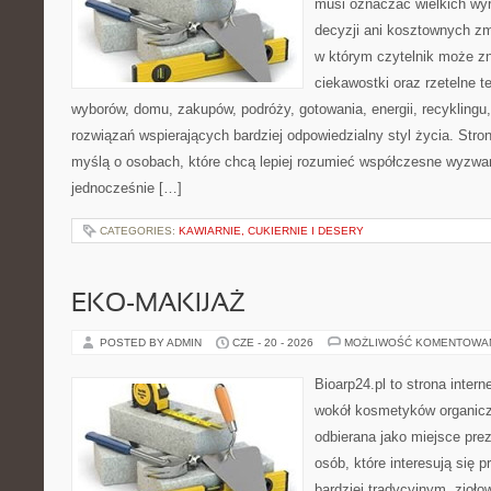
musi oznaczać wielkich wy
decyzji ani kosztownych zm
w którym czytelnik może z
ciekawostki oraz rzetelne 
wyborów, domu, zakupów, podróży, gotowania, energii, recyklingu
rozwiązań wspierających bardziej odpowiedzialny styl życia. Stro
myślą o osobach, które chcą lepiej rozumieć współczesne wyzwa
jednocześnie […]
CATEGORIES:
KAWIARNIE, CUKIERNIE I DESERY
EKO-MAKIJAŻ
POSTED BY ADMIN
CZE - 20 - 2026
MOŻLIWOŚĆ KOMENTOWA
Bioarp24.pl to strona intern
wokół kosmetyków organic
odbierana jako miejsce prez
osób, które interesują się
bardziej tradycyjnym, zioł