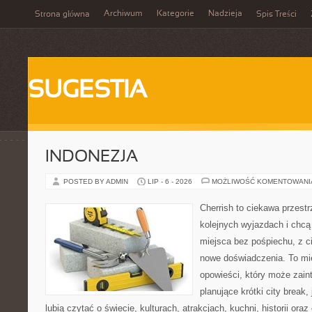
Archiwum
Kategorie
Nadzieja
Strona główna
Spis Treści
SUGESTIA
INDONEZJA
POSTED BY ADMIN
LIP - 6 - 2026
MOŻLIWOŚĆ KOMENTOWAN
Cherrish to ciekawa przestr
kolejnych wyjazdach i chc
miejsca bez pośpiechu, z c
nowe doświadczenia. To mi
opowieści, który może zai
planujące krótki city break, 
lubią czytać o świecie, kulturach, atrakcjach, kuchni, historii ora