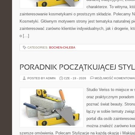
charakterze. To witryna, kt
zainteresowanie kosmetykami o prostszym składzie. Polecamy Nat
Kosmetyki. Głównym motywem strony jest tematyka naturalnej pie
zainteresować zarówno klientów indywidualnych, jak i drogerie, k
o […]
CATEGORIES:
BOCHEN-CHLEBA
PORADNIK POCZĄTKUJĄCEJ STYL
POSTED BY ADMIN
CZE - 19 - 2026
MOŻLIWOŚĆ KOMENTOWA
Studio Veriss to miejsce w 
oraz praktycznym poradom d
poznać świat beauty. Stron
łączy w sobie tematy związ
portal dla osób zaintereso
można znaleźć zarówno konk
szersze omówienia. Polecam Stylizacje na każdą okazję i Makija