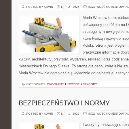
POSTED BY ADMIN
LIP - 2 - 2026
MOŻLIWOŚĆ KOMENTOWAN
Moda Wrocław to rozbudowa
poświęcony podróżom na D
szczególnym uwzględnienie
które tworzą niezwykle nie
Polski. Strona jest blogie
praktyczne informacje dotyc
kultury, architektury, przyrody, wydarzeń, rekreacji oraz codzienn
miasteczkach Dolnego Śląska. To strona dla osób, które lubią sz
Moda Wrocław nie ogranicza się wyłącznie do najbardziej znanyc
CATEGORIES:
ONE-SHOTY I KRÓTKIE PRZYGODY
BEZPIECZEŃSTWO I NORMY
POSTED BY ADMIN
LIP - 1 - 2026
MOŻLIWOŚĆ KOMENTOWAN
Tworzymy innowacyjne rozw