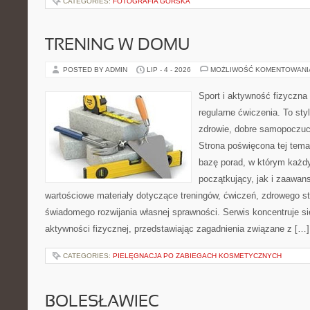
CATEGORIES:
FOTOGRAFIA GÓRSKA
TRENING W DOMU
POSTED BY ADMIN
LIP - 4 - 2026
MOŻLIWOŚĆ KOMENTOWAN
Sport i aktywność fizyczna 
regularne ćwiczenia. To sty
zdrowie, dobre samopoczuci
Strona poświęcona tej tem
bazę porad, w którym każdy
początkujący, jak i zaawa
wartościowe materiały dotyczące treningów, ćwiczeń, zdrowego st
świadomego rozwijania własnej sprawności. Serwis koncentruje s
aktywności fizycznej, przedstawiając zagadnienia związane z […]
CATEGORIES:
PIELĘGNACJA PO ZABIEGACH KOSMETYCZNYCH
BOLESŁAWIEC