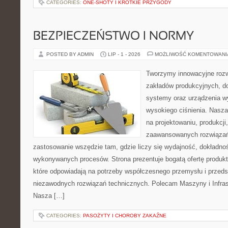
CATEGORIES:
ONE-SHOTY I KRÓTKIE PRZYGODY
BEZPIECZEŃSTWO I NORMY
POSTED BY ADMIN
LIP - 1 - 2026
MOŻLIWOŚĆ KOMENTOWAN
Tworzymy innowacyjne rozw
zakładów produkcyjnych, do
systemy oraz urządzenia w
wysokiego ciśnienia. Nasza 
na projektowaniu, produkcji
zaawansowanych rozwiązań,
zastosowanie wszędzie tam, gdzie liczy się wydajność, dokładn
wykonywanych procesów. Strona prezentuje bogatą ofertę produktó
które odpowiadają na potrzeby współczesnego przemysłu i przeds
niezawodnych rozwiązań technicznych. Polecam Maszyny i Infrast
Nasza […]
CATEGORIES:
PASOŻYTY I CHOROBY ZAKAŹNE