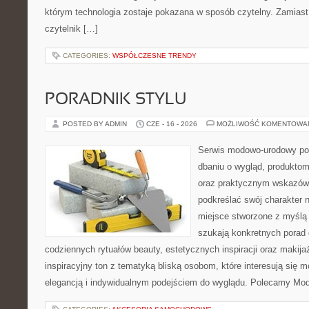
którym technologia zostaje pokazana w sposób czytelny. Zamiast
czytelnik […]
CATEGORIES:
WSPÓŁCZESNE TRENDY
PORADNIK STYLU
POSTED BY ADMIN
CZE - 16 - 2026
MOŻLIWOŚĆ KOMENTOWA
Serwis modowo-urodowy poś
dbaniu o wygląd, produkto
oraz praktycznym wskazówk
podkreślać swój charakter n
miejsce stworzone z myślą 
szukają konkretnych porad 
codziennych rytuałów beauty, estetycznych inspiracji oraz makija
inspiracyjny ton z tematyką bliską osobom, które interesują się m
elegancją i indywidualnym podejściem do wyglądu. Polecamy Mod