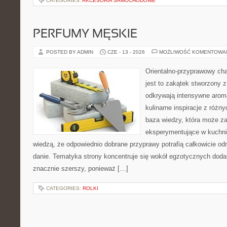
CATEGORIES:
AKCESORIA SAMOCHODOWE
PERFUMY MĘSKIE
POSTED BY ADMIN
CZE - 13 - 2026
MOŻLIWOŚĆ KOMENTOWA
Orientalno-przyprawowy char
jest to zakątek stworzony 
odkrywają intensywne aroma
kulinarne inspiracje z różny
baza wiedzy, która może z
eksperymentujące w kuchni,
wiedzą, że odpowiednio dobrane przyprawy potrafią całkowicie od
danie. Tematyka strony koncentruje się wokół egzotycznych dodatk
znacznie szerszy, ponieważ […]
CATEGORIES:
ROLKI