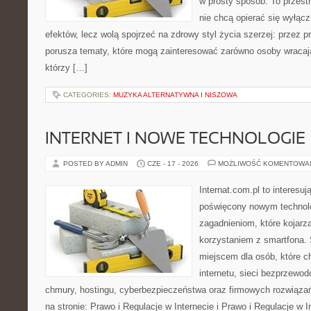
w prosty sposób. To przestr
nie chcą opierać się wyłącz
efektów, lecz wolą spojrzeć na zdrowy styl życia szerzej: przez 
porusza tematy, które mogą zainteresować zarówno osoby wracając
którzy […]
CATEGORIES:
MUZYKA ALTERNATYWNA I NISZOWA
INTERNET I NOWE TECHNOLOGIE
POSTED BY ADMIN
CZE - 17 - 2026
MOŻLIWOŚĆ KOMENTOWA
Internat.com.pl to interesu
poświęcony nowym technol
zagadnieniom, które kojarz
korzystaniem z smartfona
miejscem dla osób, które c
internetu, sieci bezprzewo
chmury, hostingu, cyberbezpieczeństwa oraz firmowych rozwiąza
na stronie: Prawo i Regulacje w Internecie i Prawo i Regulacje w I