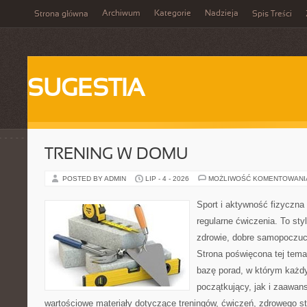
Archiwum
Kategorie
Nadzieja
Strona główna
Spis Treści
SUGESTIA
TRENING W DOMU
POSTED BY ADMIN
LIP - 4 - 2026
MOŻLIWOŚĆ KOMENTOWAN
Sport i aktywność fizyczna 
regularne ćwiczenia. To sty
zdrowie, dobre samopoczuci
Strona poświęcona tej tem
bazę porad, w którym każdy
początkujący, jak i zaawa
wartościowe materiały dotyczące treningów, ćwiczeń, zdrowego st