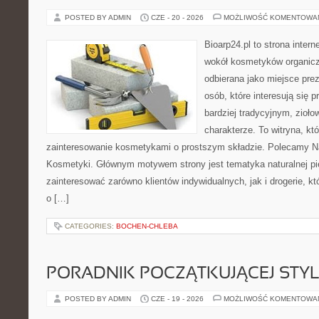
POSTED BY ADMIN
CZE - 20 - 2026
MOŻLIWOŚĆ KOMENTOWA
Bioarp24.pl to strona intern
wokół kosmetyków organic
odbierana jako miejsce prez
osób, które interesują się
bardziej tradycyjnym, zioł
charakterze. To witryna, kt
zainteresowanie kosmetykami o prostszym składzie. Polecamy Nat
Kosmetyki. Głównym motywem strony jest tematyka naturalnej pie
zainteresować zarówno klientów indywidualnych, jak i drogerie, k
o […]
CATEGORIES:
BOCHEN-CHLEBA
PORADNIK POCZĄTKUJĄCEJ STYL
POSTED BY ADMIN
CZE - 19 - 2026
MOŻLIWOŚĆ KOMENTOWA