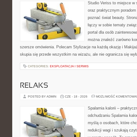
Studio Veriss to miejsce w 
oraz praktycznym poradom d
poznać świat beauty. Stron
łączy w sobie tematy związ
portal dla osób zaintereso
można znaleźć zarówno konk
szersze omówienia. Polecam Stylizacje na każdą okazję i Makija
skupia się przede wszystkim na wizażu, ale nie ogranicza się wy
CATEGORIES:
EKSPLOATACJA I SERWIS
RELAKS
POSTED BY ADMIN
CZE - 18 - 2026
MOŻLIWOŚĆ KOMENTOWA
Spalarnia kalorii – praktyc
odchudzaniu Spalarnia kalor
myślą o osobach, które ch
redukcji wagi i szukają czy