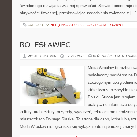
świadomego rozwijania własnej sprawności. Serwis koncentruje s
aktywności fizycznej, przedstawiając zagadnienia związane z […]
CATEGORIES:
PIELĘGNACJA PO ZABIEGACH KOSMETYCZNYCH
BOLESŁAWIEC
POSTED BY ADMIN
LIP - 2 - 2026
MOŻLIWOŚĆ KOMENTOWAN
Moda Wrocław to rozbudowa
poświęcony podróżom na D
szczególnym uwzględnienie
które tworzą niezwykle nie
Polski. Strona jest blogie
praktyczne informacje dotyc
kultury, architektury, przyrody, wydarzeń, rekreacji oraz codzienn
miasteczkach Dolnego Śląska. To strona dla osób, które lubią sz
Moda Wrocław nie ogranicza się wyłącznie do najbardziej znanyc