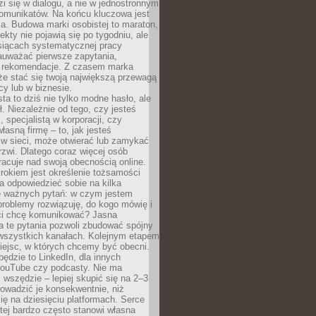
zi się w dialogu, a nie w jednostronnym
omunikatów. Na końcu kluczowa jest
a. Budowa marki osobistej to maraton,
fekty nie pojawią się po tygodniu, ale
esiącach systematycznej pracy
auważać pierwsze zapytania,
i rekomendacje. Z czasem marka
e stać się twoją największą przewagą
cy lub w biznesie.
ta to dziś nie tylko modne hasło, ale
ł. Niezależnie od tego, czy jesteś
, specjalistą w korporacji, czy
łasną firmę – to, jak jesteś
 w sieci, może otwierać lub zamykać
rzwi. Dlatego coraz więcej osób
acuje nad swoją obecnością online.
rokiem jest określenie tożsamości
a odpowiedzieć sobie na kilka
le ważnych pytań: w czym jestem
 problemy rozwiązuję, do kogo mówię i
ści chcę komunikować? Jasna
a te pytania pozwoli zbudować spójny
wszystkich kanałach. Kolejnym etapem
iejsc, w których chcemy być obecni.
będzie to LinkedIn, dla innych
YouTube czy podcasty. Nie ma
 wszędzie – lepiej skupić się na 2–3
rowadzić je konsekwentnie, niż
ię na dziesięciu platformach. Serce
tej bardzo często stanowi własna