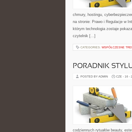
chmury, hostingu, cyberbezpiecze
na stronie: Prawo i Regulacje w In
którym technologia zostaje pokaz
czytelnik […]
CATEGORIES:
WSPÓŁCZESNE TRE
PORADNIK STYL
POSTED BY ADMIN
CZE - 16 -
codziennych rytuałów beauty, este