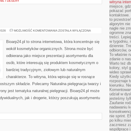
NIE I DESERY
witryna inte
miejsce, gdz
pokazać portf
kontaktowe. 
to przestrze
algorytm nie
nagle nie zm
EKO-
 2026
MOŻLIWOŚĆ KOMENTOWANIA
ZOSTAŁA WYŁĄCZONA
ogromne zna
MAKIJAŻ
treści. Lepi
w tygodniu,
Bioarp24.pl to strona internetowa, która koncentruje się
dziennie. T
wokół kosmetyków organicznych. Strona może być
odbiorców, o
To właśnie n
odbierana jako miejsce prezentacji asortymentu dla
zdanie o nas
osób, które interesują się produktem kosmetycznym o
Warto też d
kolory, styl
bardziej tradycyjnym, ziołowym lub naturalnym
wideo sprawi
Kiedy użytko
charakterze. To witryna, która wpisuje się w rosnące
rozpoznaje t
ostszym składzie. Polecamy Naturalna pielęgnacja twarzy i
kierunku. Ni
Komentowani
y jest tematyka naturalnej pielęgnacji. Bioarp24.pl może
udział w dys
dywidualnych, jak i drogerie, którzy poszukują asortymentu
jesteśmy tylk
Zaufanie rod
nadawaniu k
konsekwencj
nie sprint. E
po kilku mi
zaczniesz z
współprace 