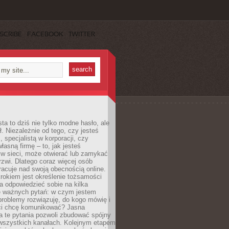
SCRIBE
FACEBOOK
TWITTER
ta to dziś nie tylko modne hasło, ale
ł. Niezależnie od tego, czy jesteś
, specjalistą w korporacji, czy
łasną firmę – to, jak jesteś
 w sieci, może otwierać lub zamykać
rzwi. Dlatego coraz więcej osób
acuje nad swoją obecnością online.
rokiem jest określenie tożsamości
a odpowiedzieć sobie na kilka
le ważnych pytań: w czym jestem
 problemy rozwiązuję, do kogo mówię i
ści chcę komunikować? Jasna
a te pytania pozwoli zbudować spójny
wszystkich kanałach. Kolejnym etapem