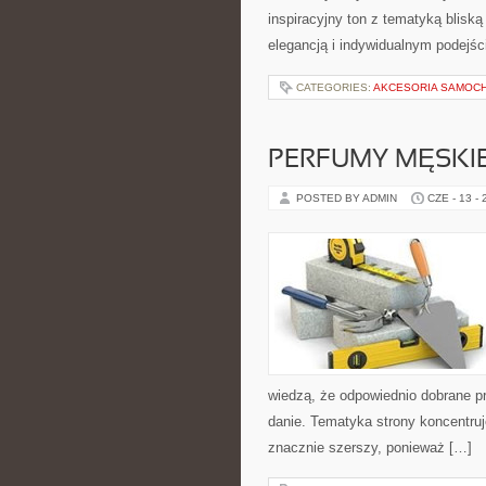
inspiracyjny ton z tematyką bliską
elegancją i indywidualnym podejś
CATEGORIES:
AKCESORIA SAMOC
PERFUMY MĘSKI
POSTED BY ADMIN
CZE - 13 -
wiedzą, że odpowiednio dobrane pr
danie. Tematyka strony koncentruj
znacznie szerszy, ponieważ […]