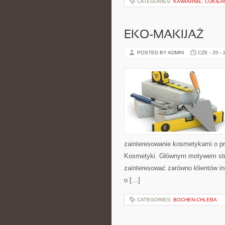
CATEGORIES:
KAWIARNIE, CUKIER
EKO-MAKIJAŻ
POSTED BY ADMIN
CZE - 20 -
zainteresowanie kosmetykami o pr
Kosmetyki. Głównym motywem stron
zainteresować zarówno klientów in
o […]
CATEGORIES:
BOCHEN-CHLEBA