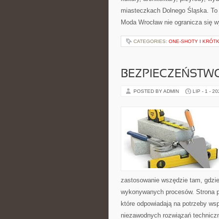
miasteczkach Dolnego Śląska. To s
Moda Wrocław nie ogranicza się w
CATEGORIES:
ONE-SHOTY I KRÓT
BEZPIECZEŃSTW
POSTED BY ADMIN
LIP - 1 - 2
zastosowanie wszędzie tam, gdzie
wykonywanych procesów. Strona pre
które odpowiadają na potrzeby ws
niezawodnych rozwiązań techniczn