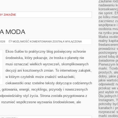
Zaufanie rod
nadawaniu k
konsekwencj
nie sprint. E
BY ZAKAŹNE
po kilku mi
zaczniesz z
współprace 
osobista moż
A MODA
na rynku pra
Marka osobis
realny kapita
ZRÓWNOWAŻONA
 2026
MOŻLIWOŚĆ KOMENTOWANIA
ZOSTAŁA WYŁĄCZONA
MODA
freelancerem
prowadzisz w
Ekos-Sułów to praktyczny blog poświęcony ochronie
postrzegany
przed tobą d
środowiska, który pokazuje, że troska o planetę nie
świadomie pr
musi oznaczać wielkich wyrzeczeń, skomplikowanych
Pierwszym k
marki. Trzeb
decyzji ani kosztownych zmian. To internetowy zakątek,
prostych, a
dobry, jakie
w którym czytelnik może znaleźć wskazówki,
jakie warto
ciekawostki oraz rzetelne teksty dotyczące codziennych
odpowiedź n
przekaz we 
gotowania, energii, recyklingu, przyrody i nowoczesnych
jest wybór m
odpowiedzialny styl życia. Strona została przygotowana z
Dla jednych 
Instagram, 
ej rozumieć współczesne wyzwania środowiskowe, ale
potrzeby być
kanałach i p
rozpraszać s
marki osobis