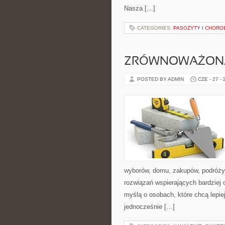
Nasza […]
CATEGORIES:
PASOŻYTY I CHORO
ZRÓWNOWAŻON
POSTED BY ADMIN
CZE - 27 -
wyborów, domu, zakupów, podróży, 
rozwiązań wspierających bardziej 
myślą o osobach, które chcą lepi
jednocześnie […]