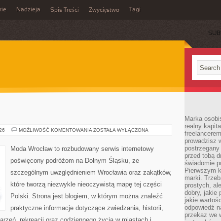
rie
Nadzieja
Tagi
Spis Treści
Zwycięstwo
SUB
Marka osobis
realny kapita
BOLESŁAWIEC
026
MOŻLIWOŚĆ KOMENTOWANIA
ZOSTAŁA WYŁĄCZONA
freelancerem
prowadzisz w
postrzegany
Moda Wrocław to rozbudowany serwis internetowy
przed tobą d
poświęcony podróżom na Dolnym Śląsku, ze
świadomie pr
Pierwszym k
szczególnym uwzględnieniem Wrocławia oraz zakątków,
marki. Trzeb
które tworzą niezwykle nieoczywistą mapę tej części
prostych, a
dobry, jakie
Polski. Strona jest blogiem, w którym można znaleźć
jakie warto
odpowiedź n
praktyczne informacje dotyczące zwiedzania, historii,
przekaz we 
ydarzeń, rekreacji oraz codziennego życia w miastach i