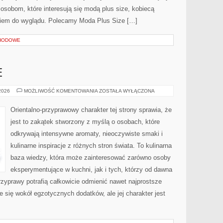
 osobom, które interesują się modą plus size, kobiecą
ciem do wyglądu. Polecamy Moda Plus Size […]
HODOWE
E
PERFUMY
 2026
MOŻLIWOŚĆ KOMENTOWANIA
ZOSTAŁA WYŁĄCZONA
MĘSKIE
Orientalno-przyprawowy charakter tej strony sprawia, że
jest to zakątek stworzony z myślą o osobach, które
odkrywają intensywne aromaty, nieoczywiste smaki i
kulinarne inspiracje z różnych stron świata. To kulinarna
baza wiedzy, która może zainteresować zarówno osoby
eksperymentujące w kuchni, jak i tych, którzy od dawna
zyprawy potrafią całkowicie odmienić nawet najprostsze
e się wokół egzotycznych dodatków, ale jej charakter jest