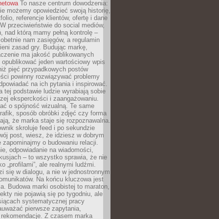
rnetowa
To nasze centrum dowodzenia:
ie możemy opowiedzieć swoją historię,
olio, referencje klientów, ofertę i dane
W przeciwieństwie do social mediów,
ń, nad którą mamy pełną kontrolę –
 obetnie nam zasięgów, a regulamin
ieni zasad gry. Budując markę,
czenie ma jakość publikowanych
ej opublikować jeden wartościowy wpis
 niż pięć przypadkowych postów
reści powinny rozwiązywać problemy
dpowiadać na ich pytania i inspirować.
a tej podstawie ludzie wyrabiają sobie
zej eksperckości i zaangażowaniu.
bać o spójność wizualną. Te same
 grafik, sposób obróbki zdjęć czy forma
ają, że marka staje się rozpoznawalna.
wnik skroluje feed i po sekundzie
wój post, wiesz, że idziesz w dobrym
e zapominajmy o budowaniu relacji.
e, odpowiadanie na wiadomości,
kusjach – to wszystko sprawia, że nie
o „profilami”, ale realnymi ludźmi.
zi się w dialogu, a nie w jednostronnym
omunikatów. Na końcu kluczowa jest
a. Budowa marki osobistej to maraton,
fekty nie pojawią się po tygodniu, ale
esiącach systematycznej pracy
auważać pierwsze zapytania,
i rekomendacje. Z czasem marka