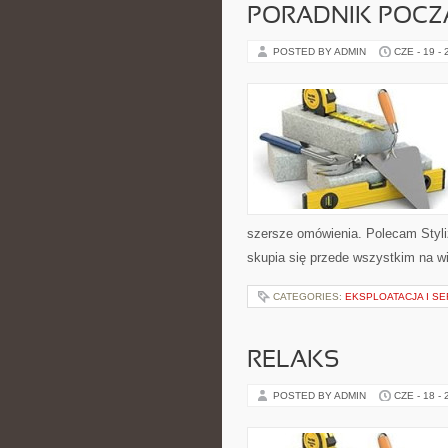
PORADNIK POCZĄ
POSTED BY ADMIN
CZE - 19 -
szersze omówienia. Polecam Styli
skupia się przede wszystkim na wi
CATEGORIES:
EKSPLOATACJA I SE
RELAKS
POSTED BY ADMIN
CZE - 18 -