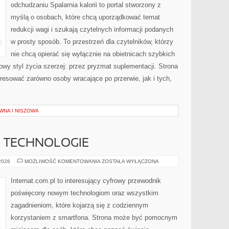
odchudzaniu Spalarnia kalorii to portal stworzony z
myślą o osobach, które chcą uporządkować temat
redukcji wagi i szukają czytelnych informacji podanych
w prosty sposób. To przestrzeń dla czytelników, którzy
nie chcą opierać się wyłącznie na obietnicach szybkich
owy styl życia szerzej: przez pryzmat suplementacji. Strona
resować zarówno osoby wracające po przerwie, jak i tych,
WNA I NISZOWA
E TECHNOLOGIE
INTERNET
 2026
MOŻLIWOŚĆ KOMENTOWANIA
ZOSTAŁA WYŁĄCZONA
I
NOWE
TECHNOLOGIE
Internat.com.pl to interesujący cyfrowy przewodnik
poświęcony nowym technologiom oraz wszystkim
zagadnieniom, które kojarzą się z codziennym
korzystaniem z smartfona. Strona może być pomocnym