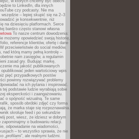
iejsc, w których chcemy być obecni.
będzie to LinkedIn, dla innych
YouTube czy podcasty. Nie ma
 wszędzie – lepiej skupić się na 2–3
rowadzić je konsekwentnie, niż
ię na dziesięciu platformach. Serce
tej bardzo często stanowi własna
rnetowa
To nasze centrum dowodzenia:
ie możemy opowiedzieć swoją historię,
olio, referencje klientów, ofertę i dane
W przeciwieństwie do social mediów,
ń, nad którą mamy pełną kontrolę –
 obetnie nam zasięgów, a regulamin
ieni zasad gry. Budując markę,
czenie ma jakość publikowanych
ej opublikować jeden wartościowy wpis
 niż pięć przypadkowych postów
reści powinny rozwiązywać problemy
dpowiadać na ich pytania i inspirować.
a tej podstawie ludzie wyrabiają sobie
zej eksperckości i zaangażowaniu.
bać o spójność wizualną. Te same
 grafik, sposób obróbki zdjęć czy forma
ają, że marka staje się rozpoznawalna.
wnik skroluje feed i po sekundzie
wój post, wiesz, że idziesz w dobrym
e zapominajmy o budowaniu relacji.
e, odpowiadanie na wiadomości,
kusjach – to wszystko sprawia, że nie
o „profilami”, ale realnymi ludźmi.