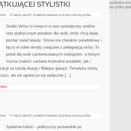
osobista moż
TKUJĄCEJ STYLISTKI
na rynku pra
PORADNIK
 2026
MOŻLIWOŚĆ KOMENTOWANIA
ZOSTAŁA WYŁĄCZONA
POCZĄTKUJĄCEJ
STYLISTKI
Studio Veriss to miejsce w sieci poświęcony urodzie
oraz praktycznym poradom dla osób, które chcą lepiej
poznać świat beauty. Strona ma charakter poradnikowy i
łączy w sobie tematy związane z pielęgnacją skóry. To
portal dla osób zainteresowanych makijażem, w którym
można znaleźć zarówno konkretne poradniki, jak i
zacje na każdą okazję i Makijaż gwiazd. Tematyka strony
zażu, ale nie ogranicza się wyłącznie […]
RWIS
RELAKS
 2026
MOŻLIWOŚĆ KOMENTOWANIA
ZOSTAŁA WYŁĄCZONA
Spalarnia kalorii – praktyczny przewodnik po