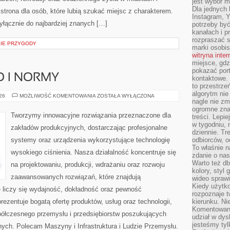
jest wybór m
Dla jednych 
trona dla osób, które lubią szukać miejsc z charakterem.
Instagram, 
yłącznie do najbardziej znanych […]
potrzeby być
kanałach i p
rozpraszać s
KIE PRZYGODY
marki osobis
witryna inte
miejsce, gdz
pokazać portf
O I NORMY
kontaktowe. 
to przestrze
algorytm nie
BEZPIECZEŃSTWO
026
MOŻLIWOŚĆ KOMENTOWANIA
ZOSTAŁA WYŁĄCZONA
nagle nie zm
I
NORMY
ogromne zna
Tworzymy innowacyjne rozwiązania przeznaczone dla
treści. Lepi
w tygodniu,
zakładów produkcyjnych, dostarczając profesjonalne
dziennie. T
systemy oraz urządzenia wykorzystujące technologię
odbiorców, o
To właśnie n
wysokiego ciśnienia. Nasza działalność koncentruje się
zdanie o nas
Warto też d
na projektowaniu, produkcji, wdrażaniu oraz rozwoju
kolory, styl
zaawansowanych rozwiązań, które znajdują
wideo sprawi
Kiedy użytko
 liczy się wydajność, dokładność oraz pewność
rozpoznaje t
zentuje bogatą ofertę produktów, usług oraz technologii,
kierunku. Ni
Komentowani
półczesnego przemysłu i przedsiębiorstw poszukujących
udział w dys
jesteśmy tylk
ych. Polecam Maszyny i Infrastruktura i Ludzie Przemysłu.