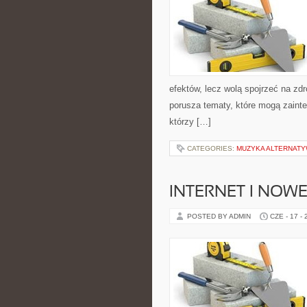
efektów, lecz wolą spojrzeć na zdr
porusza tematy, które mogą zainte
którzy […]
CATEGORIES:
MUZYKA ALTERNATY
INTERNET I NOW
POSTED BY ADMIN
CZE - 17 -