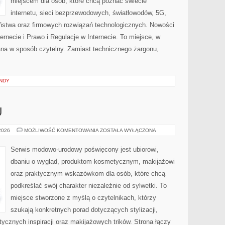
miejscem dla osób, które chcą poznać świecie
internetu, sieci bezprzewodowych, światłowodów, 5G,
ństwa oraz firmowych rozwiązań technologicznych. Nowości
ternecie i Prawo i Regulacje w Internecie. To miejsce, w
ana w sposób czytelny. Zamiast technicznego żargonu,
NDY
U
PORADNIK
 2026
MOŻLIWOŚĆ KOMENTOWANIA
ZOSTAŁA WYŁĄCZONA
STYLU
Serwis modowo-urodowy poświęcony jest ubiorowi,
dbaniu o wygląd, produktom kosmetycznym, makijażowi
oraz praktycznym wskazówkom dla osób, które chcą
podkreślać swój charakter niezależnie od sylwetki. To
miejsce stworzone z myślą o czytelnikach, którzy
szukają konkretnych porad dotyczących stylizacji,
tycznych inspiracji oraz makijażowych trików. Strona łączy