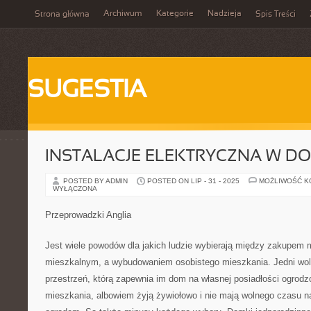
Archiwum
Kategorie
Nadzieja
Strona główna
Spis Treści
SUGESTIA
INSTALACJE ELEKTRYCZNA W D
POSTED BY ADMIN
POSTED ON LIP - 31 - 2025
MOŻLIWOŚĆ 
WYŁĄCZONA
Przeprowadzki Anglia
Jest wiele powodów dla jakich ludzie wybierają między zakupem 
mieszkalnym, a wybudowaniem osobistego mieszkania. Jedni wolą
przestrzeń, którą zapewnia im dom na własnej posiadłości ogrodz
mieszkania, albowiem żyją żywiołowo i nie mają wolnego czasu n