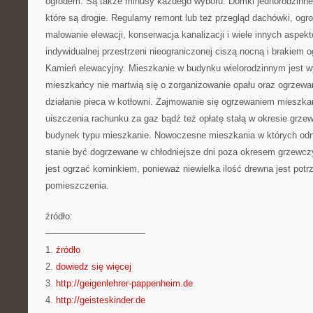
ogrodem. Są także minusy każdego wyboru. Domki jednorodzinne 
które są drogie. Regularny remont lub też przegląd dachówki, ogr
malowanie elewacji, konserwacja kanalizacji i wiele innych aspek
indywidualnej przestrzeni nieograniczonej ciszą nocną i brakiem o
Kamień elewacyjny. Mieszkanie w budynku wielorodzinnym jest 
mieszkańcy nie martwią się o zorganizowanie opału oraz ogrzewa
działanie pieca w kotłowni. Zajmowanie się ogrzewaniem mieszka
uiszczenia rachunku za gaz bądź też opłatę stałą w okresie grz
budynek typu mieszkanie. Nowoczesne mieszkania w których odna
stanie być dogrzewane w chłodniejsze dni poza okresem grzewcz
jest ogrzać kominkiem, ponieważ niewielka ilość drewna jest potr
pomieszczenia.
źródło:
———————————
1.
źródło
2.
dowiedz się więcej
3.
http://geigenlehrer-pappenheim.de
4.
http://geisteskinder.de