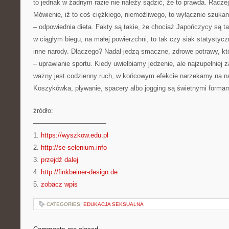
to jednak w żadnym razie nie należy sądzić, że to prawda. Raczej 
Mówienie, iż to coś ciężkiego, niemożliwego, to wyłącznie szuka
– odpowiednia dieta. Fakty są takie, że chociaż Japończycy są ta
w ciągłym biegu, na małej powierzchni, to tak czy siak statystyczn
inne narody. Dlaczego? Nadal jedzą smaczne, zdrowe potrawy, kt
– uprawianie sportu. Kiedy uwielbiamy jedzenie, ale najzupełniej
ważny jest codzienny ruch, w końcowym efekcie narzekamy na n
Koszykówka, pływanie, spacery albo jogging są świetnymi formam
źródło:
———————————
1.
https://wyszkow.edu.pl
2.
http://se-selenium.info
3.
przejdź dalej
4.
http://finkbeiner-design.de
5.
zobacz wpis
CATEGORIES:
EDUKACJA SEKSUALNA