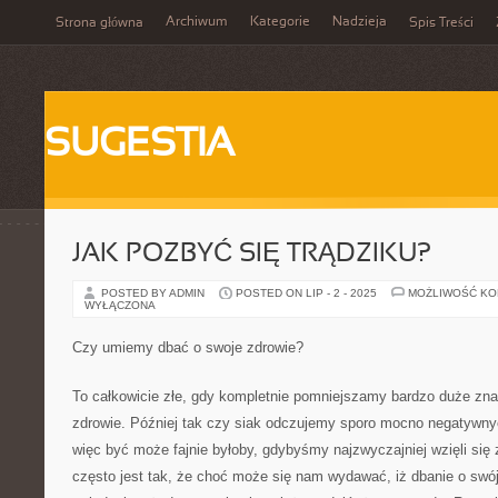
Archiwum
Kategorie
Nadzieja
Strona główna
Spis Treści
SUGESTIA
JAK POZBYĆ SIĘ TRĄDZIKU?
POSTED BY ADMIN
POSTED ON LIP - 2 - 2025
MOŻLIWOŚĆ K
WYŁĄCZONA
Czy umiemy dbać o swoje zdrowie?
To całkowicie złe, gdy kompletnie pomniejszamy bardzo duże znac
zdrowie. Później tak czy siak odczujemy sporo mocno negatywny
więc być może fajnie byłoby, gdybyśmy najzwyczajniej wzięli się
często jest tak, że choć może się nam wydawać, iż dbanie o swój