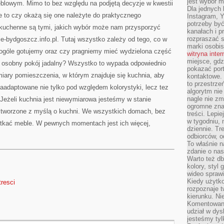
jest wybór m
eblowym. Mimo to bez względu na podjętą decyzje w kwestii
Dla jednych 
ie to czy okażą się one należyte do praktycznego
Instagram, 
potrzeby być
kuchenne są tymi, jakich wybór może nam przysporzyć
kanałach i p
rozpraszać s
ie-bydgoszcz.info.pl. Tutaj wszystko zależy od tego, co w
marki osobis
w ogóle gotujemy oraz czy pragniemy mieć wydzielona część
witryna inte
miejsce, gdz
 osobny pokój jadalny? Wszystko to wypada odpowiednio
pokazać portf
ary pomieszczenia, w którym znajduje się kuchnia, aby
kontaktowe. 
to przestrze
zaadaptowane nie tylko pod względem kolorystyki, lecz tez
algorytm nie
nagle nie zm
eżeli kuchnia jest niewymiarowa jesteśmy w stanie
ogromne zna
stworzone z myślą o kuchni. We wszystkich domach, bez
treści. Lepi
w tygodniu,
tkać meble. W pewnych momentach jest ich więcej,
dziennie. T
odbiorców, o
To właśnie n
zdanie o nas
Warto też d
kolory, styl
wideo sprawi
Kiedy użytko
tresci
rozpoznaje t
kierunku. Ni
Komentowani
udział w dys
jesteśmy tylk