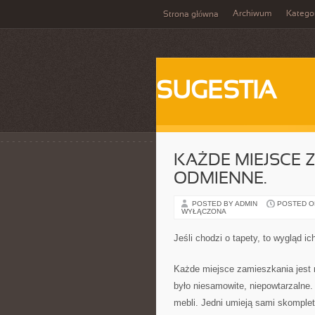
Archiwum
Katego
Strona główna
SUGESTIA
KAŻDE MIEJSCE 
ODMIENNE.
POSTED BY ADMIN
POSTED ON 
WYŁĄCZONA
Jeśli chodzi o tapety, to wygląd 
Każde miejsce zamieszkania jest 
było niesamowite, niepowtarzalne
mebli. Jedni umieją sami skomplet