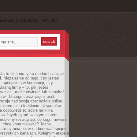
SCRIBE
FACEBOOK
TWITTER
ta to dziś nie tylko modne hasło, ale
ł. Niezależnie od tego, czy jesteś
, specjalistą w korporacji, czy
łasną firmę – to, jak jesteś
 w sieci, może otwierać lub zamykać
rzwi. Dlatego coraz więcej osób
acuje nad swoją obecnością online.
rokiem jest określenie tożsamości
a odpowiedzieć sobie na kilka
le ważnych pytań: w czym jestem
 problemy rozwiązuję, do kogo mówię i
ści chcę komunikować? Jasna
a te pytania pozwoli zbudować spójny
wszystkich kanałach. Kolejnym etapem