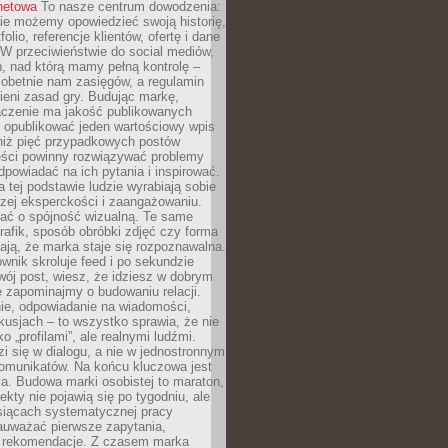
rnetowa
To nasze centrum dowodzenia:
ie możemy opowiedzieć swoją historię,
olio, referencje klientów, ofertę i dane
W przeciwieństwie do social mediów,
ń, nad którą mamy pełną kontrolę –
 obetnie nam zasięgów, a regulamin
ieni zasad gry. Budując markę,
czenie ma jakość publikowanych
ej opublikować jeden wartościowy wpis
 niż pięć przypadkowych postów
reści powinny rozwiązywać problemy
dpowiadać na ich pytania i inspirować.
a tej podstawie ludzie wyrabiają sobie
zej eksperckości i zaangażowaniu.
bać o spójność wizualną. Te same
 grafik, sposób obróbki zdjęć czy forma
ają, że marka staje się rozpoznawalna.
wnik skroluje feed i po sekundzie
wój post, wiesz, że idziesz w dobrym
e zapominajmy o budowaniu relacji.
e, odpowiadanie na wiadomości,
kusjach – to wszystko sprawia, że nie
o „profilami”, ale realnymi ludźmi.
zi się w dialogu, a nie w jednostronnym
omunikatów. Na końcu kluczowa jest
a. Budowa marki osobistej to maraton,
fekty nie pojawią się po tygodniu, ale
esiącach systematycznej pracy
auważać pierwsze zapytania,
i rekomendacje. Z czasem marka