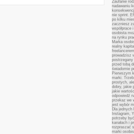
Zaufanie rod
nadawaniu k
konsekwencj
nie sprint. E
po kilku mi
zaczniesz z
współprace 
osobista moż
na rynku pra
Marka osobis
realny kapita
freelancerem
prowadzisz w
postrzegany
przed tobą d
świadomie pr
Pierwszym k
marki. Trzeb
prostych, a
dobry, jakie
jakie warto
odpowiedź n
przekaz we 
jest wybór m
Dla jednych 
Instagram, 
potrzeby być
kanałach i p
rozpraszać s
marki osobis