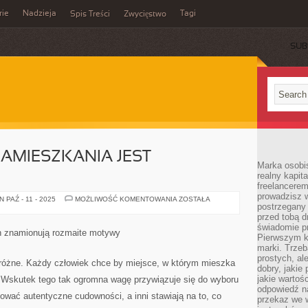
rie
Nadzieja
Tagi
Spis Treści
Zwycięstwo
SUB
ZAMIESZKANIA JEST
Marka osobis
realny kapita
freelancerem
prowadzisz w
KAŻDE
PAŹ - 11 - 2025
MOŻLIWOŚĆ KOMENTOWANIA
ZOSTAŁA
postrzegany
MIEJSCE
ZAMIESZKANIA
przed tobą d
JEST
świadomie pr
ODMIENNE.
ich znamionują rozmaite motywy
Pierwszym k
marki. Trzeb
prostych, a
różne. Każdy człowiek chce by miejsce, w którym mieszka
dobry, jakie
jakie warto
. Wskutek tego tak ogromna wagę przywiązuje się do wyboru
odpowiedź n
ować autentyczne cudowności, a inni stawiają na to, co
przekaz we 