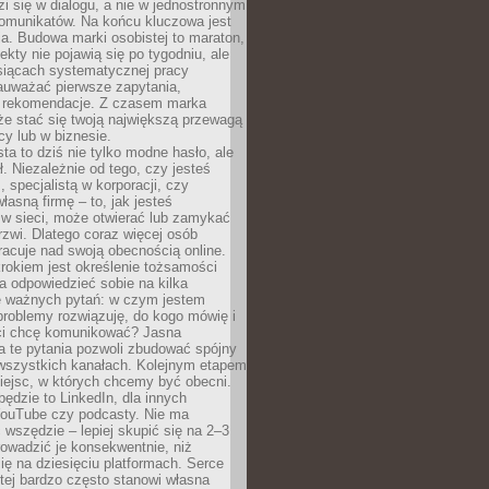
zi się w dialogu, a nie w jednostronnym
omunikatów. Na końcu kluczowa jest
a. Budowa marki osobistej to maraton,
fekty nie pojawią się po tygodniu, ale
esiącach systematycznej pracy
auważać pierwsze zapytania,
i rekomendacje. Z czasem marka
e stać się twoją największą przewagą
cy lub w biznesie.
ta to dziś nie tylko modne hasło, ale
ł. Niezależnie od tego, czy jesteś
, specjalistą w korporacji, czy
łasną firmę – to, jak jesteś
 w sieci, może otwierać lub zamykać
rzwi. Dlatego coraz więcej osób
acuje nad swoją obecnością online.
rokiem jest określenie tożsamości
a odpowiedzieć sobie na kilka
le ważnych pytań: w czym jestem
 problemy rozwiązuję, do kogo mówię i
ści chcę komunikować? Jasna
a te pytania pozwoli zbudować spójny
wszystkich kanałach. Kolejnym etapem
iejsc, w których chcemy być obecni.
będzie to LinkedIn, dla innych
YouTube czy podcasty. Nie ma
 wszędzie – lepiej skupić się na 2–3
rowadzić je konsekwentnie, niż
ię na dziesięciu platformach. Serce
tej bardzo często stanowi własna