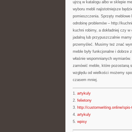
ujrzą w katalogu albo w sklepie m
wyboru mebli najistotniejsze będz
pomieszczenia. Sprzęty meblowe 
odrobinę problemów – http://kuchn
kuchni robimy, a dokładniej czy 
jadalną lub przypuszczalnie mamy
przemyśleć. Musimy też znać wymi
meble były funkcjonalne i dobrze 
właśnie wspomnianych wymiarów. J
zamówić meble, które pozostaną 
względu od wielkości możemy spo
czasem mniej.
1.
artykuly
2.
felietony
3.
http://customwriting.online/spis-
4.
artykuly
5.
wpisy