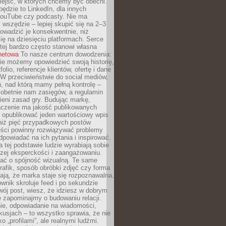
iejsc, w których chcemy być obecni.
będzie to LinkedIn, dla innych
YouTube czy podcasty. Nie ma
 wszędzie – lepiej skupić się na 2–3
rowadzić je konsekwentnie, niż
ię na dziesięciu platformach. Serce
tej bardzo często stanowi własna
rnetowa
To nasze centrum dowodzenia:
ie możemy opowiedzieć swoją historię,
olio, referencje klientów, ofertę i dane
W przeciwieństwie do social mediów,
ń, nad którą mamy pełną kontrolę –
 obetnie nam zasięgów, a regulamin
ieni zasad gry. Budując markę,
czenie ma jakość publikowanych
ej opublikować jeden wartościowy wpis
 niż pięć przypadkowych postów
reści powinny rozwiązywać problemy
dpowiadać na ich pytania i inspirować.
a tej podstawie ludzie wyrabiają sobie
zej eksperckości i zaangażowaniu.
bać o spójność wizualną. Te same
 grafik, sposób obróbki zdjęć czy forma
ają, że marka staje się rozpoznawalna.
wnik skroluje feed i po sekundzie
wój post, wiesz, że idziesz w dobrym
e zapominajmy o budowaniu relacji.
e, odpowiadanie na wiadomości,
kusjach – to wszystko sprawia, że nie
o „profilami”, ale realnymi ludźmi.