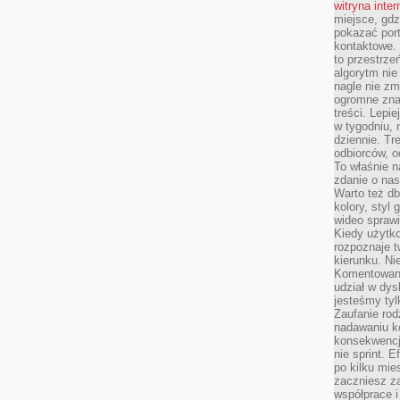
witryna inte
miejsce, gdz
pokazać portf
kontaktowe. 
to przestrze
algorytm nie
nagle nie zm
ogromne zna
treści. Lepi
w tygodniu,
dziennie. T
odbiorców, o
To właśnie n
zdanie o nas
Warto też d
kolory, styl
wideo sprawi
Kiedy użytko
rozpoznaje t
kierunku. Ni
Komentowani
udział w dys
jesteśmy tylk
Zaufanie rod
nadawaniu k
konsekwencj
nie sprint. E
po kilku mi
zaczniesz z
współprace 