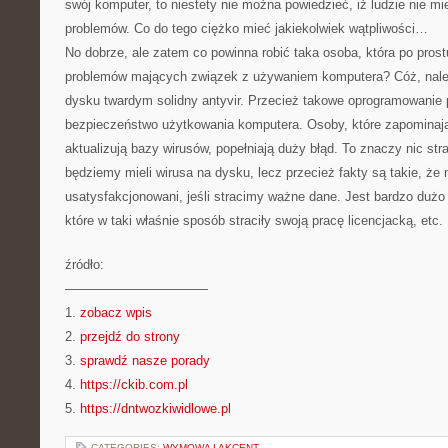
swój komputer, to niestety nie można powiedzieć, iż ludzie nie m
problemów. Co do tego ciężko mieć jakiekolwiek wątpliwości…
No dobrze, ale zatem co powinna robić taka osoba, która po prost
problemów mających związek z używaniem komputera? Cóż, należ
dysku twardym solidny antyvir. Przecież takowe oprogramowanie
bezpieczeństwo użytkowania komputera. Osoby, które zapominają
aktualizują bazy wirusów, popełniają duży błąd. To znaczy nic stra
będziemy mieli wirusa na dysku, lecz przecież fakty są takie, że
usatysfakcjonowani, jeśli stracimy ważne dane. Jest bardzo dużo
które w taki właśnie sposób straciły swoją pracę licencjacką, etc.
źródło:
———————————
1.
zobacz wpis
2.
przejdź do strony
3.
sprawdź nasze porady
4.
https://ckib.com.pl
5.
https://dntwozkiwidlowe.pl
CATEGORIES:
WYMOWA I AKCENT