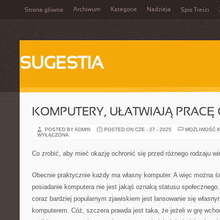
Archiwum
Kategorie
Nadzieja
Strona główna
Spis Treści
SUGESTIA
KOMPUTERY, UŁATWIAJĄ PRACĘ
POSTED BY ADMIN
POSTED ON CZE - 27 - 2025
MOŻLIWOŚĆ 
WYŁĄCZONA
Co zrobić, aby mieć okazję ochronić się przed różnego rodzaju w
Obecnie praktycznie każdy ma własny komputer. A więc można śm
posiadanie komputera nie jest jakąś oznaką statusu społecznego.
coraz bardziej popularnym zjawiskiem jest lansowanie się własn
komputerem. Cóż, szczera prawda jest taka, że jeżeli w grę wcho