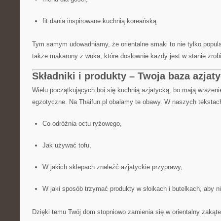
fit dania inspirowane kuchnią koreańską.
Tym samym udowadniamy, że orientalne smaki to nie tylko popularn
także makarony z woka, które dosłownie każdy jest w stanie zro
Składniki i produkty – Twoja baza azjaty
Wielu początkujących boi się kuchnią azjatycką, bo mają wrażeni
egzotyczne. Na Thaifun.pl obalamy te obawy. W naszych tekstac
Co odróżnia octu ryżowego,
Jak używać tofu,
W jakich sklepach znaleźć azjatyckie przyprawy,
W jaki sposób trzymać produkty w słoikach i butelkach, aby ni
Dzięki temu Twój dom stopniowo zamienia się w orientalny zakąt