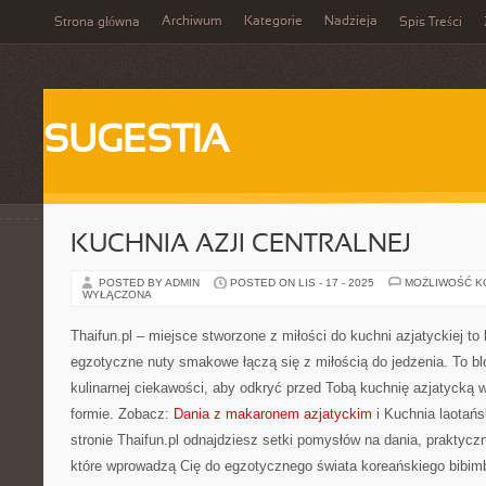
Archiwum
Kategorie
Nadzieja
Strona główna
Spis Treści
SUGESTIA
KUCHNIA AZJI CENTRALNEJ
POSTED BY ADMIN
POSTED ON LIS - 17 - 2025
MOŻLIWOŚĆ 
WYŁĄCZONA
Thaifun.pl – miejsce stworzone z miłości do kuchni azjatyckiej to 
egzotyczne nuty smakowe łączą się z miłością do jedzenia. To blog
kulinarnej ciekawości, aby odkryć przed Tobą kuchnię azjatycką w
formie. Zobacz:
Dania z makaronem azjatyckim
i Kuchnia laotań
stronie Thaifun.pl odnajdziesz setki pomysłów na dania, praktycz
które wprowadzą Cię do egzotycznego świata koreańskiego bibimba