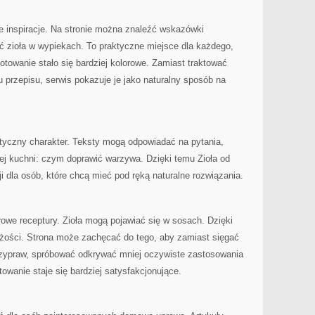
 inspiracje. Na stronie można znaleźć wskazówki
ć zioła w wypiekach. To praktyczne miejsce dla każdego,
otowanie stało się bardziej kolorowe. Zamiast traktować
u przepisu, serwis pokazuje je jako naturalny sposób na
aktyczny charakter. Teksty mogą odpowiadać na pytania,
łej kuchni: czym doprawić warzywa. Dzięki temu Zioła od
i dla osób, które chcą mieć pod ręką naturalne rozwiązania.
we receptury. Zioła mogą pojawiać się w sosach. Dzięki
eżości. Strona może zachęcać do tego, aby zamiast sięgać
rzypraw, spróbować odkrywać mniej oczywiste zastosowania
towanie staje się bardziej satysfakcjonujące.