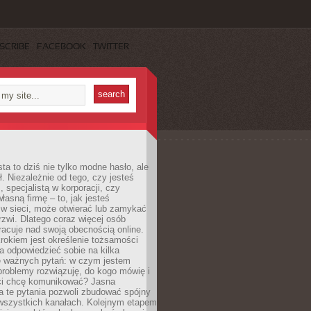
SCRIBE
FACEBOOK
TWITTER
ta to dziś nie tylko modne hasło, ale
ł. Niezależnie od tego, czy jesteś
, specjalistą w korporacji, czy
łasną firmę – to, jak jesteś
 w sieci, może otwierać lub zamykać
rzwi. Dlatego coraz więcej osób
acuje nad swoją obecnością online.
rokiem jest określenie tożsamości
a odpowiedzieć sobie na kilka
le ważnych pytań: w czym jestem
 problemy rozwiązuję, do kogo mówię i
ści chcę komunikować? Jasna
a te pytania pozwoli zbudować spójny
wszystkich kanałach. Kolejnym etapem