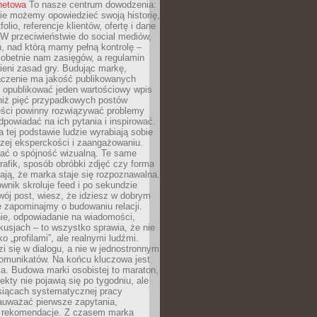
rnetowa
To nasze centrum dowodzenia:
ie możemy opowiedzieć swoją historię,
olio, referencje klientów, ofertę i dane
W przeciwieństwie do social mediów,
ń, nad którą mamy pełną kontrolę –
 obetnie nam zasięgów, a regulamin
ieni zasad gry. Budując markę,
czenie ma jakość publikowanych
ej opublikować jeden wartościowy wpis
 niż pięć przypadkowych postów
reści powinny rozwiązywać problemy
dpowiadać na ich pytania i inspirować.
a tej podstawie ludzie wyrabiają sobie
zej eksperckości i zaangażowaniu.
bać o spójność wizualną. Te same
 grafik, sposób obróbki zdjęć czy forma
ają, że marka staje się rozpoznawalna.
wnik skroluje feed i po sekundzie
wój post, wiesz, że idziesz w dobrym
e zapominajmy o budowaniu relacji.
e, odpowiadanie na wiadomości,
kusjach – to wszystko sprawia, że nie
o „profilami”, ale realnymi ludźmi.
zi się w dialogu, a nie w jednostronnym
omunikatów. Na końcu kluczowa jest
a. Budowa marki osobistej to maraton,
fekty nie pojawią się po tygodniu, ale
esiącach systematycznej pracy
auważać pierwsze zapytania,
i rekomendacje. Z czasem marka