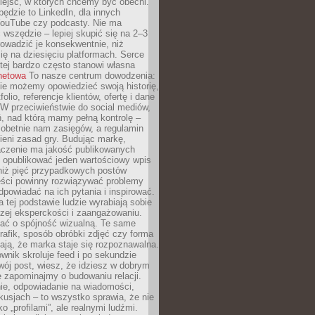
iejsc, w których chcemy być obecni.
będzie to LinkedIn, dla innych
YouTube czy podcasty. Nie ma
 wszędzie – lepiej skupić się na 2–3
rowadzić je konsekwentnie, niż
ię na dziesięciu platformach. Serce
tej bardzo często stanowi własna
rnetowa
To nasze centrum dowodzenia:
ie możemy opowiedzieć swoją historię,
olio, referencje klientów, ofertę i dane
W przeciwieństwie do social mediów,
ń, nad którą mamy pełną kontrolę –
 obetnie nam zasięgów, a regulamin
ieni zasad gry. Budując markę,
czenie ma jakość publikowanych
ej opublikować jeden wartościowy wpis
 niż pięć przypadkowych postów
reści powinny rozwiązywać problemy
dpowiadać na ich pytania i inspirować.
a tej podstawie ludzie wyrabiają sobie
zej eksperckości i zaangażowaniu.
bać o spójność wizualną. Te same
 grafik, sposób obróbki zdjęć czy forma
ają, że marka staje się rozpoznawalna.
wnik skroluje feed i po sekundzie
wój post, wiesz, że idziesz w dobrym
e zapominajmy o budowaniu relacji.
e, odpowiadanie na wiadomości,
kusjach – to wszystko sprawia, że nie
o „profilami”, ale realnymi ludźmi.