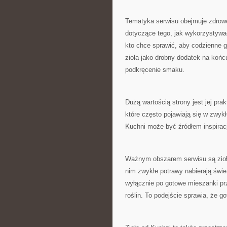
Tematyka serwisu obejmuje zdrowe
dotyczące tego, jak wykorzystywa
kto chce sprawić, aby codzienne g
zioła jako drobny dodatek na końc
podkręcenie smaku.
Dużą wartością strony jest jej pr
które często pojawiają się w zwyk
Kuchni może być źródłem inspiracj
Ważnym obszarem serwisu są zioło
nim zwykłe potrawy nabierają świ
wyłącznie po gotowe mieszanki p
roślin. To podejście sprawia, że go