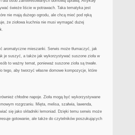
zeń dla osób zainteresowanych domową uprawą. Artykuły
wać świeże liście w potrawach. Taka tematyka jest
tóre nie mają dużego ogrodu, ale chcą mieć pod ręką
je, że ziołowa kuchnia nie musi wymagać dużej
k.
ć aromatyczne mieszanki. Serwis może tłumaczyć, jak
ak je suszyć, a także jak wykorzystywać suszone zioła w
sób to ważny temat, ponieważ suszone zioła są trwałe.
do tego, aby tworzyć własne domowe kompozycje, które
 również chłodne napoje. Zioła mogą być wykorzystywane
zimowym rozgrzaniu. Mięta, melisa, szałwia, lawenda,
iać się jako składniki lemoniad. Dzięki temu serwis może
nteresuje gotowanie, ale także do czytelników poszukujących