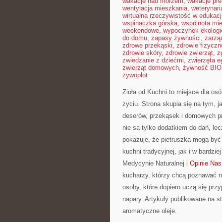
wakacje nad morzem
,
wakacje pr
wentylacja mieszkania
,
weterynar
wirtualna rzeczywistość w edukacj
wspinaczka górska
,
wspólnota mi
weekendowe
,
wypoczynek ekologi
do domu
,
zapasy żywności
,
zarzą
zdrowe przekąski
,
zdrowie fizyczn
zdrowie skóry
,
zdrowie zwierząt
,
z
zwiedzanie z dziećmi
,
zwierzęta 
zwierząt domowych
,
żywność BIO
żywopłot
Zioła od Kuchni to miejsce dla os
życiu. Strona skupia się na tym, 
deserów, przekąsek i domowych p
nie są tylko dodatkiem do dań, le
pokazuje, że pietruszka mogą by
kuchni tradycyjnej, jak i w bardz
Medycynie Naturalnej i
Opinie Nas
kucharzy, którzy chcą poznawać 
osoby, które dopiero uczą się przy
napary. Artykuły publikowane na 
aromatyczne oleje.