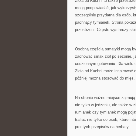
Zioła od Kuchni to także przestr
mogą podpowiadać, jak wykorzysty
szczególnie przydatna dla osób, k
pachnący tymianek. Strona pokazu
przestrzeni. Często wystarczy słoi
Osobną częścią tematyki mogą by
zachować smak ziół po sezonie, j
codziennym gotowaniu. Dla wielu o
Zioła od Kuchni może inspirować 
później można stosować do mięs.
Na stronie ważne miejsce zajmują
nie tylko w jedzeniu, ale także w 
rumianek czy tymianek mogą pojaw
trafiać nie tylko do osób, które i
prostych przepisów na herbaty.