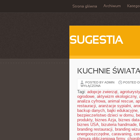
Archiwum
Katego
Strona główna
SUGESTIA
KUCHNIE ŚWIAT
POSTED BY ADMIN
POSTED ON
WYŁĄCZONA
Tagi:
adopcje zwierząt
,
agroturyst
ogrodowe
,
aktywizm ekologiczny
,
analiza cyfrowa
,
animal rescue
,
ap
restauracji
,
aranżacje sypialni
,
aro
backup danych
,
bajki edukacyjne
,
bezpieczeństwo dzieci w domu
,
be
produkty
,
biznes Azja
,
biznes data
biznes USA
,
bizuteria handmade
,
branding restauracji
,
branding wizu
energooszczędne
,
caravaning
,
cer
chmura obliczeniowa firmy
,
chorob