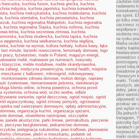
Zaufanie rod
a francuska
,
kuchnia fusion
,
kuchnia grecka
,
kuchnia
nadawaniu k
chnia indyjska
,
kuchnia japońska
,
kuchnia koreańska
,
konsekwencj
ńska
,
kuchnia meksykańska
,
kuchnia molekularna
,
kuchnia
nie sprint. E
wa
,
kuchnia orientalna
,
kuchnia peruwiańska
,
kuchnia
po kilku mi
aszub
,
kuchnia regionalna Małopolski
,
kuchnia regionalna
zaczniesz z
a
,
kuchnia regionalna Śląska
,
kuchnia roślinna
,
kuchnia
współprace 
owa letnia
,
kuchnia sezonowa zimowa
,
kuchnia
osobista moż
nomorska
,
kuchnia studencka
,
kuchnia tajska
,
kuchnia
na rynku pra
ia węgierska
,
kuchnia wielkanocna
,
kuchnia wigilijna
,
Marka osobis
wska
,
kuchnie na wymiar
,
kultura herbaty
,
kultura kawy
,
łąka
realny kapita
,
last minute
,
łazienki nowoczesne
,
lemoniady domowe
,
logo
freelancerem
o pracy
,
łyżwiarstwo
,
made in Poland
,
magazyn energii
,
prowadzisz w
alowanie mebli
,
malowanie po numerach
,
marynaty
postrzegany
e klasyczne
,
meble modułowe
,
meble skandynawskie
,
przed tobą d
na zabiegi
,
medycyna prewencyjna
,
mental health
,
miejskie
świadomie pr
,
mieszkanie z balkonem
,
mikroogród
,
mikrowyprawy
,
Pierwszym k
,
monitorowanie zdrowia domowe
,
motion design
,
naprawy
marki. Trzeb
yki żywieniowe
,
niemarnowanie jedzenia
,
nietolerancje
prostych, a
sługa klienta online
,
ochrona powietrza
,
ochrona przed
dobry, jakie
na systemów
,
ochrona wód
,
oczko wodne
,
odbiór
jakie warto
dżywianie seniorów
,
ogród deszczowy
,
ogród miejski
,
ogród
odpowiedź n
ród wypoczynkowy
,
ogród zimowy pomysły
,
ogrzewanie
przekaz we 
,
opieka nad zwierzętami domowymi
,
opłaty administracyjne
,
jest wybór m
a domowa
,
organizacja kuchni
,
organizacja spiżarni
,
Dla jednych 
lenie domowe
,
oświetlenie nastrojowe
,
oszczędne
Instagram, 
ów
,
panele akustyczne
,
parki linowe
,
permakultura
,
pieczenie
potrzeby być
st
,
pieczywo bezglutenowe
,
piekarnictwo domowe
,
kanałach i p
orczyków
,
pielęgnacja sukulentów
,
piwo kraftowe
,
planowanie
rozpraszać s
atformy chmurowe
,
pleśń w mieszkaniu
,
podatek od
marki osobis
,
podróże aktywne
,
podróże budżetowe
,
podróże kulinarne
,