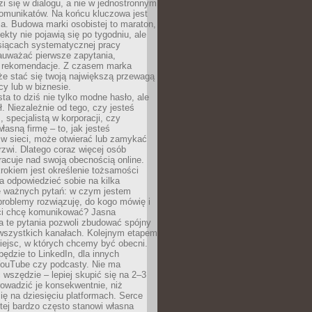
zi się w dialogu, a nie w jednostronnym
omunikatów. Na końcu kluczowa jest
a. Budowa marki osobistej to maraton,
fekty nie pojawią się po tygodniu, ale
esiącach systematycznej pracy
auważać pierwsze zapytania,
i rekomendacje. Z czasem marka
e stać się twoją największą przewagą
cy lub w biznesie.
ta to dziś nie tylko modne hasło, ale
ł. Niezależnie od tego, czy jesteś
, specjalistą w korporacji, czy
łasną firmę – to, jak jesteś
 w sieci, może otwierać lub zamykać
rzwi. Dlatego coraz więcej osób
acuje nad swoją obecnością online.
rokiem jest określenie tożsamości
a odpowiedzieć sobie na kilka
le ważnych pytań: w czym jestem
 problemy rozwiązuję, do kogo mówię i
ści chcę komunikować? Jasna
a te pytania pozwoli zbudować spójny
wszystkich kanałach. Kolejnym etapem
iejsc, w których chcemy być obecni.
będzie to LinkedIn, dla innych
YouTube czy podcasty. Nie ma
 wszędzie – lepiej skupić się na 2–3
rowadzić je konsekwentnie, niż
ię na dziesięciu platformach. Serce
tej bardzo często stanowi własna