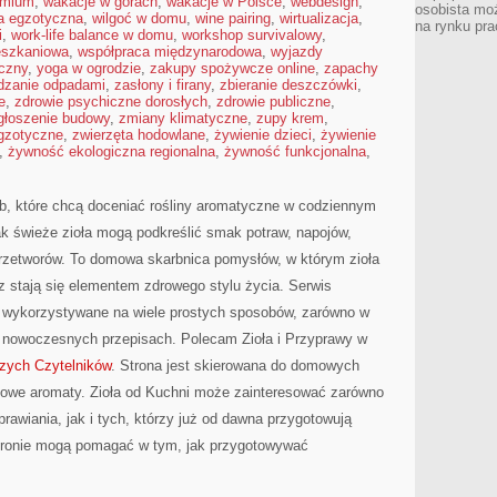
emium
,
wakacje w górach
,
wakacje w Polsce
,
webdesign
,
osobista moż
ia egzotyczna
,
wilgoć w domu
,
wine pairing
,
wirtualizacja
,
na rynku pra
i
,
work-life balance w domu
,
workshop survivalowy
,
eszkaniowa
,
współpraca międzynarodowa
,
wyjazdy
czny
,
yoga w ogrodzie
,
zakupy spożywcze online
,
zapachy
dzanie odpadami
,
zasłony i firany
,
zbieranie deszczówki
,
e
,
zdrowie psychiczne dorosłych
,
zdrowie publiczne
,
głoszenie budowy
,
zmiany klimatyczne
,
zupy krem
,
egzotyczne
,
zwierzęta hodowlane
,
żywienie dzieci
,
żywienie
,
żywność ekologiczna regionalna
,
żywność funkcjonalna
,
ób, które chcą doceniać rośliny aromatyczne w codziennym
jak świeże zioła mogą podkreślić smak potraw, napojów,
rzetworów. To domowa skarbnica pomysłów, w którym zioła
cz stają się elementem zdrowego stylu życia. Serwis
ć wykorzystywane na wiele prostych sposobów, zarówno w
iej nowoczesnych przepisach. Polecam Zioła i Przyprawy w
zych Czytelników
. Strona jest skierowana do domowych
nowe aromaty. Zioła od Kuchni może zainteresować zarówno
prawiania, jak i tych, którzy już od dawna przygotowują
stronie mogą pomagać w tym, jak przygotowywać