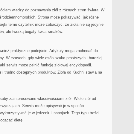
ródłem wiedzy do poznawania ziół z różnych stron świata. W
 śródziemnomorskich. Strona może pokazywać, jak różne
zięki temu czytelnik może zobaczyć, że zioła nie są jedynie
ów, ale tworzą bogaty świat smaków.
ównież praktyczne podejście. Artykuły mogą zachęcać do
y. W czasach, gdy wiele osób szuka prostszych i bardziej
ki serwis może pełnić funkcję ziołowej encyklopedii.
i trudno dostępnych produktów, Zioła od Kuchni stawia na
oby zainteresowane właściwościami ziół. Wiele ziół od
 zwyczajach. Serwis może opisywać je w sposób
wykorzystywać je w jedzeniu i napojach. Tego typu treści
ogacać dietę.