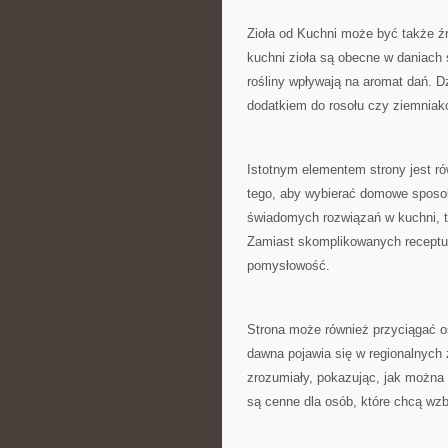
Zioła od Kuchni może być także ź
kuchni zioła są obecne w daniach
rośliny wpływają na aromat dań. D
dodatkiem do rosołu czy ziemniak
Istotnym elementem strony jest r
tego, aby wybierać domowe sposob
świadomych rozwiązań w kuchni, ta
Zamiast skomplikowanych receptur 
pomysłowość.
Strona może również przyciągać os
dawna pojawia się w regionalnych
zrozumiały, pokazując, jak można 
są cenne dla osób, które chcą wzb