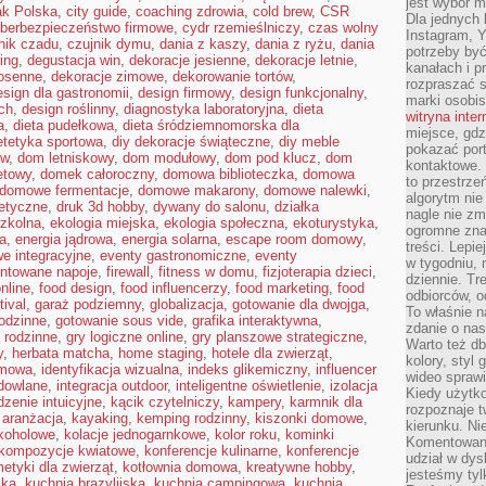
jest wybór m
ak Polska
,
city guide
,
coaching zdrowia
,
cold brew
,
CSR
Dla jednych 
berbezpieczeństwo firmowe
,
cydr rzemieślniczy
,
czas wolny
Instagram, 
nik czadu
,
czujnik dymu
,
dania z kaszy
,
dania z ryżu
,
dania
potrzeby być
ring
,
degustacja win
,
dekoracje jesienne
,
dekoracje letnie
,
kanałach i p
iosenne
,
dekoracje zimowe
,
dekorowanie tortów
,
rozpraszać s
esign dla gastronomii
,
design firmowy
,
design funkcjonalny
,
marki osobis
ch
,
design roślinny
,
diagnostyka laboratoryjna
,
dieta
witryna inte
a
,
dieta pudełkowa
,
dieta śródziemnomorska dla
miejsce, gdz
etetyka sportowa
,
diy dekoracje świąteczne
,
diy meble
pokazać portf
ów
,
dom letniskowy
,
dom modułowy
,
dom pod klucz
,
dom
kontaktowe. 
etowy
,
domek całoroczny
,
domowa biblioteczka
,
domowa
to przestrze
domowe fermentacje
,
domowe makarony
,
domowe nalewki
,
algorytm nie
tetyczne
,
druk 3d hobby
,
dywany do salonu
,
działka
nagle nie zm
szkolna
,
ekologia miejska
,
ekologia społeczna
,
ekoturystyka
,
ogromne zna
na
,
energia jądrowa
,
energia solarna
,
escape room domowy
,
treści. Lepi
e integracyjne
,
eventy gastronomiczne
,
eventy
w tygodniu,
ntowane napoje
,
firewall
,
fitness w domu
,
fizjoterapia dzieci
,
dziennie. T
nline
,
food design
,
food influencerzy
,
food marketing
,
food
odbiorców, o
tival
,
garaż podziemny
,
globalizacja
,
gotowanie dla dwojga
,
To właśnie n
odzinne
,
gotowanie sous vide
,
grafika interaktywna
,
zdanie o nas
 rodzinne
,
gry logiczne online
,
gry planszowe strategiczne
,
Warto też d
y
,
herbata matcha
,
home staging
,
hotele dla zwierząt
,
kolory, styl
omowa
,
identyfikacja wizualna
,
indeks glikemiczny
,
influencer
wideo sprawi
dowlane
,
integracja outdoor
,
inteligentne oświetlenie
,
izolacja
Kiedy użytko
dzenie intuicyjne
,
kącik czytelniczy
,
kampery
,
karmnik dla
rozpoznaje t
 aranżacja
,
kayaking
,
kemping rodzinny
,
kiszonki domowe
,
kierunku. Ni
lkoholowe
,
kolacje jednogarnkowe
,
kolor roku
,
kominki
Komentowani
kompozycje kwiatowe
,
konferencje kulinarne
,
konferencje
udział w dys
etyki dla zwierząt
,
kotłownia domowa
,
kreatywne hobby
,
jesteśmy tylk
ska
,
kuchnia brazylijska
,
kuchnia campingowa
,
kuchnia