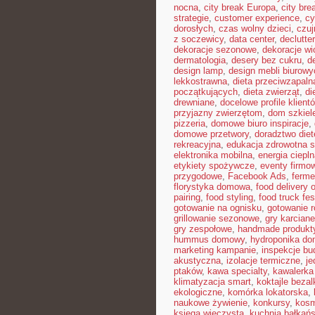
nocna
,
city break Europa
,
city bre
strategie
,
customer experience
,
cy
dorosłych
,
czas wolny dzieci
,
czuj
z soczewicy
,
data center
,
declutte
dekoracje sezonowe
,
dekoracje w
dermatologia
,
desery bez cukru
,
d
design lamp
,
design mebli biurowy
lekkostrawna
,
dieta przeciwzapaln
początkujących
,
dieta zwierząt
,
di
drewniane
,
docelowe profile klient
przyjazny zwierzętom
,
dom szkiel
pizzeria
,
domowe biuro inspiracje
,
domowe przetwory
,
doradztwo die
rekreacyjna
,
edukacja zdrowotna 
elektronika mobilna
,
energia ciepl
etykiety spożywcze
,
eventy firmow
przygodowe
,
Facebook Ads
,
ferme
florystyka domowa
,
food delivery o
pairing
,
food styling
,
food truck fes
gotowanie na ognisku
,
gotowanie r
grillowanie sezonowe
,
gry karciane
gry zespołowe
,
handmade produkt
hummus domowy
,
hydroponika d
marketing kampanie
,
inspekcje bu
akustyczna
,
izolacje termiczne
,
je
ptaków
,
kawa specialty
,
kawalerka
klimatyzacja smart
,
koktajle beza
ekologiczne
,
komórka lokatorska
,
naukowe żywienie
,
konkursy
,
kosm
księga wieczysta
,
kuchnia bałkań