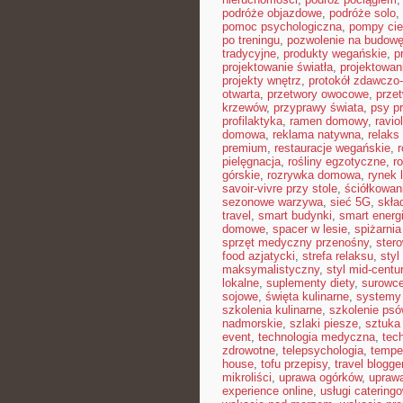
podróże objazdowe
,
podróże solo
,
pomoc psychologiczna
,
pompy cie
po treningu
,
pozwolenie na budow
tradycyjne
,
produkty wegańskie
,
p
projektowanie światła
,
projektowan
projekty wnętrz
,
protokół zdawczo-
otwarta
,
przetwory owocowe
,
prze
krzewów
,
przyprawy świata
,
psy pr
profilaktyka
,
ramen domowy
,
ravio
domowa
,
reklama natywna
,
relaks
premium
,
restauracje wegańskie
,
pielęgnacja
,
rośliny egzotyczne
,
r
górskie
,
rozrywka domowa
,
rynek 
savoir-vivre przy stole
,
ściółkowan
sezonowe warzywa
,
sieć 5G
,
skła
travel
,
smart budynki
,
smart energ
domowe
,
spacer w lesie
,
spiżarni
sprzęt medyczny przenośny
,
ster
food azjatycki
,
strefa relaksu
,
styl
maksymalistyczny
,
styl mid-centu
lokalne
,
suplementy diety
,
surowce
sojowe
,
święta kulinarne
,
systemy 
szkolenia kulinarne
,
szkolenie psó
nadmorskie
,
szlaki piesze
,
sztuka
event
,
technologia medyczna
,
tec
zdrowotne
,
telepsychologia
,
tempe
house
,
tofu przepisy
,
travel blogge
mikroliści
,
uprawa ogórków
,
uprawa
experience online
,
usługi caterin