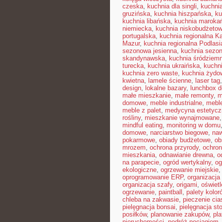
czeska
,
kuchnia dla singli
,
kuchni
gruzińska
,
kuchnia hiszpańska
,
ku
kuchnia libańska
,
kuchnia maroka
niemiecka
,
kuchnia niskobudżeto
portugalska
,
kuchnia regionalna K
Mazur
,
kuchnia regionalna Podlasi
sezonowa jesienna
,
kuchnia sezon
skandynawska
,
kuchnia śródziem
turecka
,
kuchnia ukraińska
,
kuchn
kuchnia zero waste
,
kuchnia żydo
kwietna
,
lamele ścienne
,
laser tag
design
,
lokalne bazary
,
lunchbox d
małe mieszkanie
,
małe remonty
,
m
domowe
,
meble industrialne
,
mebl
meble z palet
,
medycyna estetycz
rośliny
,
mieszkanie wynajmowane
mindful eating
,
monitoring w domu
domowe
,
narciarstwo biegowe
,
naw
pokarmowe
,
obiady budżetowe
,
ob
mrozem
,
ochrona przyrody
,
ochro
mieszkania
,
odnawianie drewna
,
o
na parapecie
,
ogród wertykalny
,
og
ekologiczne
,
ogrzewanie miejskie
oprogramowanie ERP
,
organizacj
organizacja szafy
,
origami
,
oświet
ogrzewanie
,
paintball
,
palety kolor
chleba na zakwasie
,
pieczenie cia
pielęgnacja bonsai
,
pielęgnacja st
posiłków
,
planowanie zakupów
,
pl
nieruchomości
,
podróż pociągiem