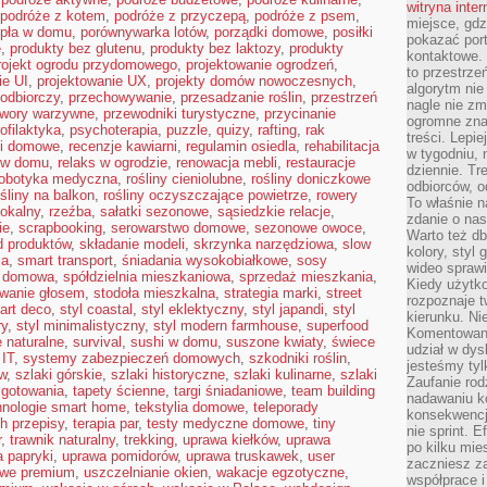
witryna inte
podróże z kotem
,
podróże z przyczepą
,
podróże z psem
,
miejsce, gdz
pła w domu
,
porównywarka lotów
,
porządki domowe
,
posiłki
pokazać portf
ę
,
produkty bez glutenu
,
produkty bez laktozy
,
produkty
kontaktowe. 
rojekt ogrodu przydomowego
,
projektowanie ogrodzeń
,
to przestrze
ie UI
,
projektowanie UX
,
projekty domów nowoczesnych
,
algorytm nie
odbiorczy
,
przechowywanie
,
przesadzanie roślin
,
przestrzeń
nagle nie zm
twory warzywne
,
przewodniki turystyczne
,
przycinanie
ogromne zna
ofilaktyka
,
psychoterapia
,
puzzle
,
quizy
,
rafting
,
rak
treści. Lepi
li domowe
,
recenzje kawiarni
,
regulamin osiedla
,
rehabilitacja
w tygodniu,
 w domu
,
relaks w ogrodzie
,
renowacja mebli
,
restauracje
dziennie. T
robotyka medyczna
,
rośliny cieniolubne
,
rośliny doniczkowe
odbiorców, o
ośliny na balkon
,
rośliny oczyszczające powietrze
,
rowery
To właśnie n
lokalny
,
rzeźba
,
sałatki sezonowe
,
sąsiedzkie relacje
,
zdanie o nas
ie
,
scrapbooking
,
serowarstwo domowe
,
sezonowe owoce
,
Warto też d
d produktów
,
składanie modeli
,
skrzynka narzędziowa
,
slow
kolory, styl
ia
,
smart transport
,
śniadania wysokobiałkowe
,
sosy
wideo sprawi
a domowa
,
spółdzielnia mieszkaniowa
,
sprzedaż mieszkania
,
Kiedy użytko
owanie głosem
,
stodoła mieszkalna
,
strategia marki
,
street
rozpoznaje t
 art deco
,
styl coastal
,
styl eklektyczny
,
styl japandi
,
styl
kierunku. Ni
ry
,
styl minimalistyczny
,
styl modern farmhouse
,
superfood
Komentowani
 naturalne
,
survival
,
sushi w domu
,
suszone kwiaty
,
świece
udział w dys
IT
,
systemy zabezpieczeń domowych
,
szkodniki roślin
,
jesteśmy tylk
w
,
szlaki górskie
,
szlaki historyczne
,
szlaki kulinarne
,
szlaki
Zaufanie rod
 gotowania
,
tapety ścienne
,
targi śniadaniowe
,
team building
nadawaniu k
hnologie smart home
,
tekstylia domowe
,
teleporady
konsekwencj
h przepisy
,
terapia par
,
testy medyczne domowe
,
tiny
nie sprint. E
r
,
trawnik naturalny
,
trekking
,
uprawa kiełków
,
uprawa
po kilku mi
 papryki
,
uprawa pomidorów
,
uprawa truskawek
,
user
zaczniesz z
gowe premium
,
uszczelnianie okien
,
wakacje egzotyczne
,
współprace 