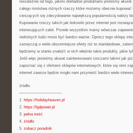
niezależnie od tego, jakimi dokładnie produktami jesteśmy akurat
całego mnóstwa różnych rzeczy które możemy obecnie kupować w
cieszących się zdecydowanie największą popularnością należy bie
Kupowanie rzeczy takich jak bokserki przez internet jest rozwi
interesujących zalet. Przede wszystkim mamy wówczas zapewnion
niektórych ludzi może być bardzo ważne. Oprócz tego sklepy inte
zazwyczaj o wiele obszerniejsze oferty niż te standardowe, zat
będziemy w stanie znaleźć w nich właśnie takie produkty, jakie t
Jeśli więc jesteśmy akurat zainteresowani rzeczami takimi jak p
zapoznać się z ofertami sklepów internetowych, które się nimi za
internet zawsze będzie mogło nam przynieść bardzo wiele interes
źródło:
———————————
1.
https://holidayheaven.pl
2.
https://lgdpower.pl
3.
pełna treść
4.
źródło
5.
zobacz poradnik