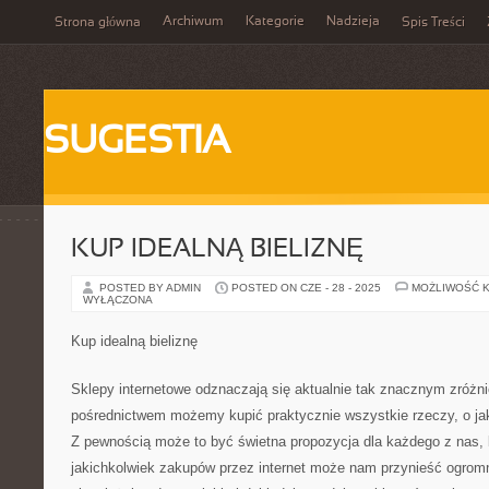
Archiwum
Kategorie
Nadzieja
Strona główna
Spis Treści
SUGESTIA
KUP IDEALNĄ BIELIZNĘ
POSTED BY ADMIN
POSTED ON CZE - 28 - 2025
MOŻLIWOŚĆ 
WYŁĄCZONA
Kup idealną bieliznę
Sklepy internetowe odznaczają się aktualnie tak znacznym zróżn
pośrednictwem możemy kupić praktycznie wszystkie rzeczy, o ja
Z pewnością może to być świetna propozycja dla każdego z nas, 
jakichkolwiek zakupów przez internet może nam przynieść ogro