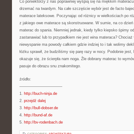
Co poniektórzy z nas poprawniej wyśpią się na miękkim materacu
drzemać na twardym. Na całe szczęście wybór jest de facto baje
materace lateksowe. Poczynając od różnicy w wielkościach po róż
z jakiego owe materace są skonstruowane. W sumie, na co dzie
materac do spania. Niemniej jednak, kiedy tylko kiepsko śpimy 
zastanawiać lub to przypadkiem nie jest wina materaca? Chociaż 
niewyspanie ma powody całkiem gdzie indziej to i tak wolimy dek
łóżku sprawił, że budziliśmy się parę razy w nocy. Podobnie jest,
okazuje się, że ścierpła nam noga. Źle dobrany materac to wymó
pasuje do obrazu snu znakomitego.
źródło:
———————————
1.
http://buch-ninja.de
2.
przejdź dalej
3.
http://bull-dobser.de
4.
http://bund-af.de
5.
http://bv-rodenbach.de
CATEGORIES:
ARCHITEKTURA