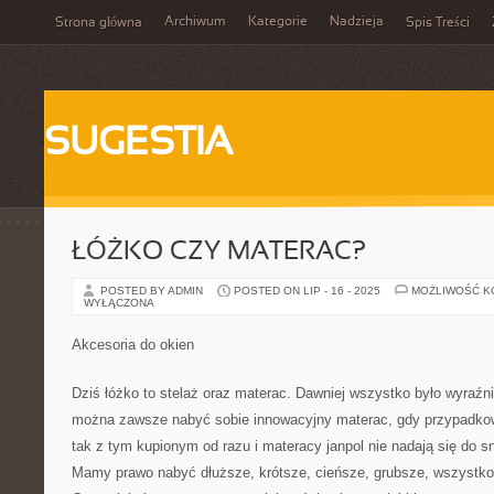
Archiwum
Kategorie
Nadzieja
Strona główna
Spis Treści
SUGESTIA
ŁÓŻKO CZY MATERAC?
POSTED BY ADMIN
POSTED ON LIP - 16 - 2025
MOŻLIWOŚĆ 
WYŁĄCZONA
Akcesoria do okien
Dziś łóżko to stelaż oraz materac. Dawniej wszystko było wyraźni
można zawsze nabyć sobie innowacyjny materac, gdy przypadkowo
tak z tym kupionym od razu i materacy janpol nie nadają się do s
Mamy prawo nabyć dłuższe, krótsze, cieńsze, grubsze, wszystko 