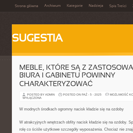
Archiwum
Kategorie
Nadzieja
Strona główna
Spis Treści
SUGESTIA
MEBLE, KTÓRE SĄ Z ZASTOSOW
BIURA I GABINETU POWINNY
CHARAKTERYZOWAĆ
POSTED BY ADMIN
POSTED ON PAŹ - 5 - 2025
MOŻLIWOŚĆ K
WYŁĄCZONA
W modnych środkach ogromny nacisk kładzie się na ozdoby
W atrakcyjnych wnętrzach obfity nacisk kładzie się na ozdoby. S
rolę co ściśle użytkowe szczegóły wyposażenia. Chociaż nie zna