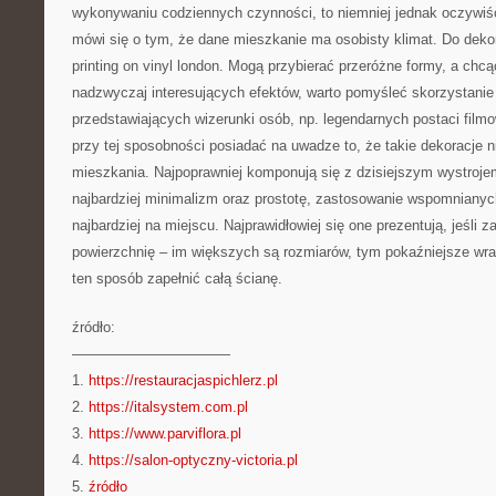
wykonywaniu codziennych czynności, to niemniej jednak oczywiśc
mówi się o tym, że dane mieszkanie ma osobisty klimat. Do dekora
printing on vinyl london. Mogą przybierać przeróżne formy, a chc
nadzwyczaj interesujących efektów, warto pomyśleć skorzystanie
przedstawiających wizerunki osób, np. legendarnych postaci fil
przy tej sposobności posiadać na uwadze to, że takie dekoracje
mieszkania. Najpoprawniej komponują się z dzisiejszym wystroje
najbardziej minimalizm oraz prostotę, zastosowanie wspomnianyc
najbardziej na miejscu. Najprawidłowiej się one prezentują, jeśli 
powierzchnię – im większych są rozmiarów, tym pokaźniejsze wra
ten sposób zapełnić całą ścianę.
źródło:
———————————
1.
https://restauracjaspichlerz.pl
2.
https://italsystem.com.pl
3.
https://www.parviflora.pl
4.
https://salon-optyczny-victoria.pl
5.
źródło