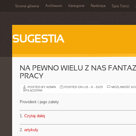
Archiwum
Kategorie
Nadzieja
Strona główna
Spis Treści
SUGESTIA
NA PEWNO WIELU Z NAS FANTAZJ
PRACY
POSTED BY ADMIN
POSTED ON LIS - 8 - 2025
MOŻLIWOŚĆ K
WYŁĄCZONA
Provident i jego zalety
1.
Czytaj dalej
2.
artykuly