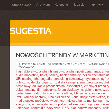
Archiwum
Kategorie
Nadzieja
Strona główna
Spis Treści
SUGESTIA
NOWOŚCI I TRENDY W MARKETIN
POSTED BY ADMIN
POSTED ON MAR - 26 - 2026
MOŻLIWOŚĆ 
WYŁĄCZONA
Tagi:
aktorstwo
,
analiza finansowa
,
analiza polityczna
,
analiza tr
audio marketing
,
balet
,
banery
,
bank centralny
,
bezpieczeństwo d
UE
,
casting
,
choreografia
,
consulting biznesowy
,
cyberatak
,
cyfro
publiczna
,
detoks organizmu
,
dieta ketogeniczna
,
dieta paleo
,
die
biznesowy
,
edukacja przedszkolna
,
ekspertyza
,
employer brandin
dokumentalny
,
film fabularny
,
forum dyskusyjne
,
galerie nowocze
gluten free
,
grafitti
,
hip-hop
,
home office
,
HR
,
inflacja
,
influencer 
jazz
,
kamery ochrony
,
kino niezależne
,
konsultacje dietetyczne
,
k
media społecznościowe w polityce
,
miejsca kultu
,
monitoring
,
mu
klasyczna
,
ochrona danych
,
opieka nad seniorami
,
oprogramowan
księgowe
,
pamiątki turystyczne
,
PKB
,
plac zabaw
,
podcasty
,
poli