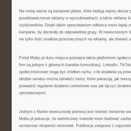
Nie mniej ważne są kampanie płatne, które budują ważny obszar p
przedstawia temat reklamy w wyszukiwarkach, a także reklamy k
użytkowników. Dzięki takim opracowaniom odbiorca może lepiej z
kampanie, by docierały do odpowiedniej grupy. W nowoczesnym śr
nie tylko ilość środków przeznaczonych na reklamę, ale również 
Portal Mobiu.pl dużo miejsca poświęca także platformom społecz
firm są jednym z głównych kanałów komunikacji. LinkedIn, TikTok
społecznościowe mogą być źródłem ruchu, o ile działania są pr
obrębie serwisu można odnaleźć treści, które pokazują, jak tworz
prowadzić regularne działania contentowe oraz jak łączyć działan
sprzedażowymi.
Jednym z filarów nowoczesnej promocji jest również tworzenie wa
Mobiu.pl pokazuje, że wartościowy materiał może budować zaufan
wzmacniać ekspercki wizerunek. Publikacje związane z copywrit