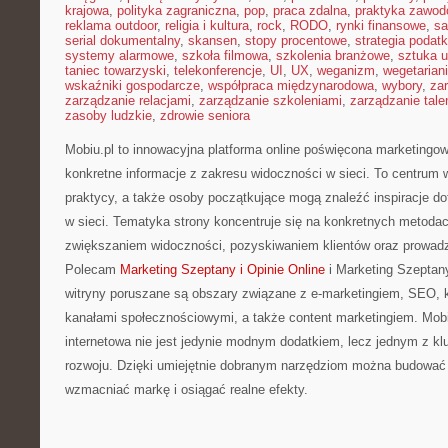
krajowa
,
polityka zagraniczna
,
pop
,
praca zdalna
,
praktyka zawo
reklama outdoor
,
religia i kultura
,
rock
,
RODO
,
rynki finansowe
,
sa
serial dokumentalny
,
skansen
,
stopy procentowe
,
strategia podat
systemy alarmowe
,
szkoła filmowa
,
szkolenia branżowe
,
sztuka u
taniec towarzyski
,
telekonferencje
,
UI
,
UX
,
weganizm
,
wegetarian
wskaźniki gospodarcze
,
współpraca międzynarodowa
,
wybory
,
za
zarządzanie relacjami
,
zarządzanie szkoleniami
,
zarządzanie tale
zasoby ludzkie
,
zdrowie seniora
Mobiu.pl to innowacyjna platforma online poświęcona marketingow
konkretne informacje z zakresu widoczności w sieci. To centrum 
praktycy, a także osoby początkujące mogą znaleźć inspiracje do
w sieci. Tematyka strony koncentruje się na konkretnych metoda
zwiększaniem widoczności, pozyskiwaniem klientów oraz prowadz
Polecam
Marketing Szeptany i Opinie Online
i Marketing Szeptany
witryny poruszane są obszary związane z e-marketingiem, SEO,
kanałami społecznościowymi, a także content marketingiem. Mobi
internetowa nie jest jedynie modnym dodatkiem, lecz jednym z 
rozwoju. Dzięki umiejętnie dobranym narzędziom można budować
wzmacniać markę i osiągać realne efekty.