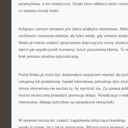
przemyślana, a nie chaotyczna. Dzięki temu odbiorca treści może
co wspiera rozwój marki.
Kolejnym cennym tematem jest także analityka internetowa. Rekl
możliwości mierzenia efektów, ale tylko wtedy, gdy umiemy anali
Mobiu.pl można znaleźć opracowania dotyczącymi oceny skutecz
takich jak współczynnik konwersji, koszt pozyskania klienta. To
brak pomiaru utrudnia optymalizację.
Portal Mobiu.pl może być doskonałym wsparciem również dla tych
usługową lub produktową. handel internetowy potrzebuje dziś sku
strona internetowa nie wystarczy, by wyróżnić się. Za sprawą pu
można skuteczniej prowadzić promocję sklepu. Rywalizacja o wid
intensywna, dlatego potrzebne są sprawdzone wskazówki.
W serwisie można też znaleźć zagadnienia dotyczące brandingu. P
wyniki liczbowe, lecz także skojarzenia. Witryna może wspierać a