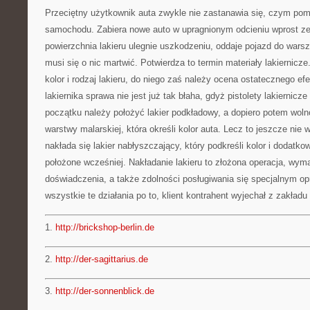
Przeciętny użytkownik auta zwykle nie zastanawia się, czym poma
samochodu. Zabiera nowe auto w upragnionym odcieniu wprost ze s
powierzchnia lakieru ulegnie uszkodzeniu, oddaje pojazd do warszt
musi się o nic martwić. Potwierdza to termin materiały lakiernicz
kolor i rodzaj lakieru, do niego zaś należy ocena ostatecznego efe
lakiernika sprawa nie jest już tak błaha, gdyż pistolety lakiernic
początku należy położyć lakier podkładowy, a dopiero potem woln
warstwy malarskiej, która określi kolor auta. Lecz to jeszcze n
nakłada się lakier nabłyszczający, który podkreśli kolor i dodat
położone wcześniej. Nakładanie lakieru to złożona operacja, wym
doświadczenia, a także zdolności posługiwania się specjalnym o
wszystkie te działania po to, klient kontrahent wyjechał z zakład
1.
http://brickshop-berlin.de
2.
http://der-sagittarius.de
3.
http://der-sonnenblick.de