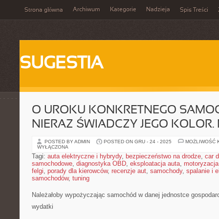
Archiwum
Kategorie
Nadzieja
Strona główna
Spis Treści
SUGESTIA
O UROKU KONKRETNEGO SAMO
NIERAZ ŚWIADCZY JEGO KOLOR. 
POSTED BY ADMIN
POSTED ON GRU - 24 - 2025
MOŻLIWOŚĆ 
WYŁĄCZONA
Tagi:
auta elektryczne i hybrydy
,
bezpieczeństwo na drodze
,
car d
samochodowe
,
diagnostyka OBD
,
eksploatacja auta
,
motoryzacja
felgi
,
porady dla kierowców
,
recenzje aut
,
samochody
,
spalanie i 
samochodów
,
tuning
Należałoby wypożyczając samochód w danej jednostce gospodarc
wydatki