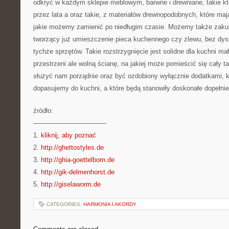
odkryć w każdym sklepie meblowym, barwne i drewniane, takie k
przez lata a oraz takie, z materiałów drewnopodobnych, które ma
jakie możemy zamienić po niedługim czasie. Możemy także zakup
tworzący już umieszczenie pieca kuchennego czy zlewu, bez dysp
tychże sprzętów. Takie rozstrzygnięcie jest solidne dla kuchni m
przestrzeni ale wolną ścianę, na jakiej może pomieścić się cały 
służyć nam porządnie oraz być ozdobiony wyłącznie dodatkami, k
dopasujemy do kuchni, a które będą stanowiły doskonałe dopełnie
źródło:
———————————
1.
kliknij, aby poznać
2.
http://ghettostyles.de
3.
http://ghia-goettelborn.de
4.
http://gik-delmenhorst.de
5.
http://giselaworm.de
CATEGORIES:
HARMONIA I AKORDY