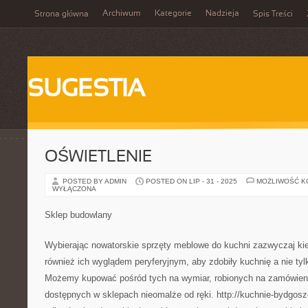
Archiwum
Kategorie
Nadzieja
Strona główna
Spis Treści
SUGESTIA
OŚWIETLENIE
POSTED BY ADMIN
POSTED ON LIP - 31 - 2025
MOŻLIWOŚĆ 
WYŁĄCZONA
Sklep budowlany
Wybierając nowatorskie sprzęty meblowe do kuchni zazwyczaj ki
również ich wyglądem peryferyjnym, aby zdobiły kuchnię a nie ty
Możemy kupować pośród tych na wymiar, robionych na zamówien
dostępnych w sklepach nieomalże od ręki. http://kuchnie-bydgoszc