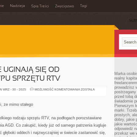
rie
Nadzieja
Tagi
Spis Treści
Zwycięstwo
SUB
 UGINAJĄ SIĘ OD
Marka osobis
PU SPRZĘTU RTV
realny kapita
freelancerem
prowadzisz w
PÓŁKI
 WRZ - 30 - 2025
MOŻLIWOŚĆ KOMENTOWANIA
ZOSTAŁA
postrzegany
SKLEPOWE
UGINAJĄ
przed tobą d
SIĘ
świadomie pr
OD
i, że mimo stałego
Pierwszym k
WSZELAKIEGO
TYPU
marki. Trzeb
SPRZĘTU
prostych, a
RTV
elkiego rodzaju sprzętu RTV, na podłogach porozstawiane
dobry, jakie
jakie warto
ia AGD. Co zakupić, kiedy już od samego patrzenia kugluje
odpowiedź n
ć głęboki oddech i najzwyczajniej w świecie zastanowić się,
przekaz we 