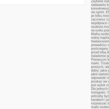
Zaufanie rod
nadawaniu k
konsekwencj
nie sprint. E
po kilku mi
zaczniesz z
współprace 
osobista moż
na rynku pra
Marka osobis
realny kapita
freelancerem
prowadzisz w
postrzegany
przed tobą d
świadomie pr
Pierwszym k
marki. Trzeb
prostych, a
dobry, jakie
jakie warto
odpowiedź n
przekaz we 
jest wybór m
Dla jednych 
Instagram, 
potrzeby być
kanałach i p
rozpraszać s
marki osobis