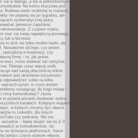
zi się w dialogu, a nie w jednostronnym
omunikatów. Na końcu kluczowa jest
a. Budowa marki osobistej to maraton,
fekty nie pojawią się po tygodniu, ale
esiącach systematycznej pracy
auważać pierwsze zapytania,
i rekomendacje. Z czasem marka
e stać się twoją największą przewagą
cy lub w biznesie.
ta to dziś nie tylko modne hasło, ale
ł. Niezależnie od tego, czy jesteś
, specjalistą w korporacji, czy
łasną firmę – to, jak jesteś
 w sieci, może otwierać lub zamykać
rzwi. Dlatego coraz więcej osób
acuje nad swoją obecnością online.
rokiem jest określenie tożsamości
a odpowiedzieć sobie na kilka
le ważnych pytań: w czym jestem
 problemy rozwiązuję, do kogo mówię i
ści chcę komunikować? Jasna
a te pytania pozwoli zbudować spójny
wszystkich kanałach. Kolejnym etapem
iejsc, w których chcemy być obecni.
będzie to LinkedIn, dla innych
YouTube czy podcasty. Nie ma
 wszędzie – lepiej skupić się na 2–3
rowadzić je konsekwentnie, niż
ię na dziesięciu platformach. Serce
tej bardzo często stanowi własna