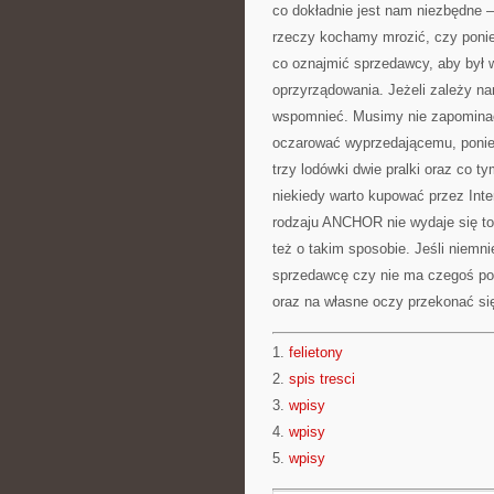
co dokładnie jest nam niezbędne –
rzeczy kochamy mrozić, czy poniek
co oznajmić sprzedawcy, aby był
oprzyrządowania. Jeżeli zależy n
wspomnieć. Musimy nie zapominać
oczarować wyprzedającemu, poniew
trzy lodówki dwie pralki oraz co t
niekiedy warto kupować przez Int
rodzaju ANCHOR nie wydaje się to
też o takim sposobie. Jeśli niemn
sprzedawcę czy nie ma czegoś pod
oraz na własne oczy przekonać si
1.
felietony
2.
spis tresci
3.
wpisy
4.
wpisy
5.
wpisy