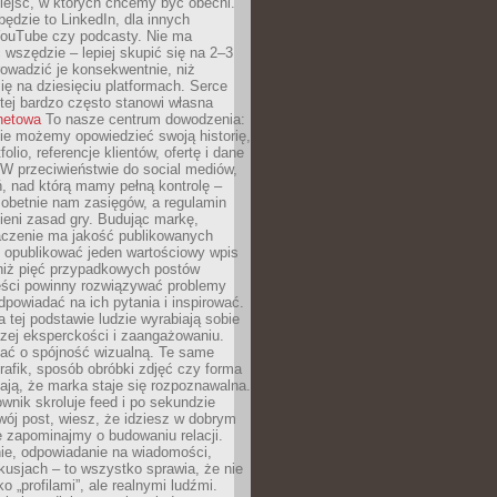
iejsc, w których chcemy być obecni.
będzie to LinkedIn, dla innych
YouTube czy podcasty. Nie ma
 wszędzie – lepiej skupić się na 2–3
rowadzić je konsekwentnie, niż
ię na dziesięciu platformach. Serce
tej bardzo często stanowi własna
rnetowa
To nasze centrum dowodzenia:
ie możemy opowiedzieć swoją historię,
olio, referencje klientów, ofertę i dane
W przeciwieństwie do social mediów,
ń, nad którą mamy pełną kontrolę –
 obetnie nam zasięgów, a regulamin
ieni zasad gry. Budując markę,
czenie ma jakość publikowanych
ej opublikować jeden wartościowy wpis
 niż pięć przypadkowych postów
reści powinny rozwiązywać problemy
dpowiadać na ich pytania i inspirować.
a tej podstawie ludzie wyrabiają sobie
zej eksperckości i zaangażowaniu.
bać o spójność wizualną. Te same
 grafik, sposób obróbki zdjęć czy forma
ają, że marka staje się rozpoznawalna.
wnik skroluje feed i po sekundzie
wój post, wiesz, że idziesz w dobrym
e zapominajmy o budowaniu relacji.
e, odpowiadanie na wiadomości,
kusjach – to wszystko sprawia, że nie
o „profilami”, ale realnymi ludźmi.