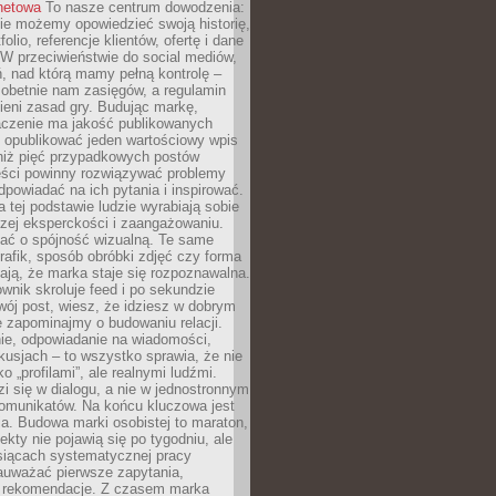
rnetowa
To nasze centrum dowodzenia:
ie możemy opowiedzieć swoją historię,
olio, referencje klientów, ofertę i dane
W przeciwieństwie do social mediów,
ń, nad którą mamy pełną kontrolę –
 obetnie nam zasięgów, a regulamin
ieni zasad gry. Budując markę,
czenie ma jakość publikowanych
ej opublikować jeden wartościowy wpis
 niż pięć przypadkowych postów
reści powinny rozwiązywać problemy
dpowiadać na ich pytania i inspirować.
a tej podstawie ludzie wyrabiają sobie
zej eksperckości i zaangażowaniu.
bać o spójność wizualną. Te same
 grafik, sposób obróbki zdjęć czy forma
ają, że marka staje się rozpoznawalna.
wnik skroluje feed i po sekundzie
wój post, wiesz, że idziesz w dobrym
e zapominajmy o budowaniu relacji.
e, odpowiadanie na wiadomości,
kusjach – to wszystko sprawia, że nie
o „profilami”, ale realnymi ludźmi.
zi się w dialogu, a nie w jednostronnym
omunikatów. Na końcu kluczowa jest
a. Budowa marki osobistej to maraton,
fekty nie pojawią się po tygodniu, ale
esiącach systematycznej pracy
auważać pierwsze zapytania,
i rekomendacje. Z czasem marka