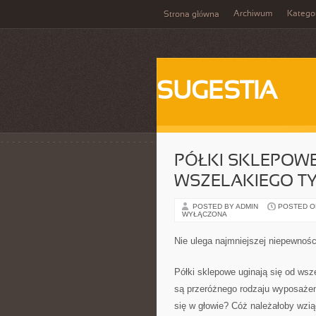
Archiwum
Katego
Strona główna
SUGESTIA
PÓŁKI SKLEPOWE
WSZELAKIEGO TY
POSTED BY ADMIN
POSTED ON
WYŁĄCZONA
Nie ulega najmniejszej niepewnośc
Półki sklepowe uginają się od wsz
są przeróżnego rodzaju wyposażen
się w głowie? Cóż należałoby wzią