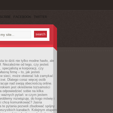
SCRIBE
FACEBOOK
TWITTER
ta to dziś nie tylko modne hasło, ale
ł. Niezależnie od tego, czy jesteś
, specjalistą w korporacji, czy
łasną firmę – to, jak jesteś
 w sieci, może otwierać lub zamykać
rzwi. Dlatego coraz więcej osób
acuje nad swoją obecnością online.
rokiem jest określenie tożsamości
a odpowiedzieć sobie na kilka
le ważnych pytań: w czym jestem
 problemy rozwiązuję, do kogo mówię i
ści chcę komunikować? Jasna
a te pytania pozwoli zbudować spójny
wszystkich kanałach. Kolejnym etapem