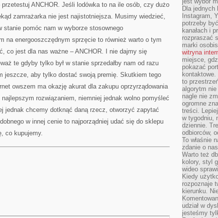
jest wybór m
 przetestuj ANCHOR. Jeśli lodówka to na ile osób, czy dużo
Dla jednych 
Instagram, 
ąd zamrażarka nie jest najistotniejsza. Musimy wiedzieć,
potrzeby być
 w stanie pomóc nam w wyborze stosownego
kanałach i p
rozpraszać s
am na energooszczędnym sprzęcie to również warto o tym
marki osobis
, co jest dla nas ważne – ANCHOR. I nie dajmy się
witryna inte
miejsce, gdz
aż te gdyby tylko był w stanie sprzedałby nam od razu
pokazać portf
kontaktowe. 
ym jeszcze, aby tylko dostać swoją premię. Skutkiem tego
to przestrze
ernet owszem ma okazję akurat dla zakupu oprzyrządowania
algorytm nie
nagle nie zm
 najlepszym rozwiązaniem, niemniej jednak wolno pomyśleć
ogromne zna
iej jednak chcemy dotknąć daną rzecz, otworzyć zapytać
treści. Lepi
w tygodniu,
obnego w innej cenie to najporządniej udać się do sklepu
dziennie. T
odbiorców, o
ę, co kupujemy.
To właśnie n
zdanie o nas
Warto też d
kolory, styl
wideo sprawi
Kiedy użytko
rozpoznaje t
kierunku. Ni
Komentowani
udział w dys
jesteśmy tylk