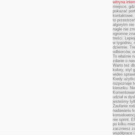
witryna inte
miejsce, gdz
pokazać portf
kontaktowe. 
to przestrze
algorytm nie
nagle nie zm
ogromne zna
treści. Lepi
w tygodniu,
dziennie. T
odbiorców, o
To właśnie n
zdanie o nas
Warto też d
kolory, styl
wideo sprawi
Kiedy użytko
rozpoznaje t
kierunku. Ni
Komentowani
udział w dys
jesteśmy tylk
Zaufanie rod
nadawaniu k
konsekwencj
nie sprint. E
po kilku mi
zaczniesz z
współprace 