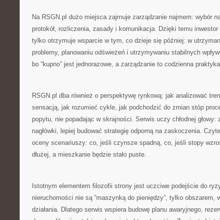
Na RSGN.pl dużo miejsca zajmuje zarządzanie najmem: wybór n
protokół, rozliczenia, zasady i komunikacja. Dzięki temu inwestor
tylko otrzymuje wsparcie w tym, co dzieje się później: w utrzyma
problemy, planowaniu odświeżeń i utrzymywaniu stabilnych wpływ
bo “kupno” jest jednorazowe, a zarządzanie to codzienna praktyka
RSGN.pl dba również o perspektywę rynkową: jak analizować tren
sensacją, jak rozumieć cykle, jak podchodzić do zmian stóp proce
popytu, nie popadając w skrajności. Serwis uczy chłodnej głowy:
nagłówki, lepiej budować strategię odporną na zaskoczenia. Czyte
oceny scenariuszy: co, jeśli czynsze spadną, co, jeśli stopy wzro
dłużej, a mieszkanie będzie stało puste.
Istotnym elementem filozofii strony jest uczciwe podejście do ry
nieruchomości nie są “maszynką do pieniędzy”, tylko obszarem, w
działania. Dlatego serwis wspiera budowę planu awaryjnego, rezer