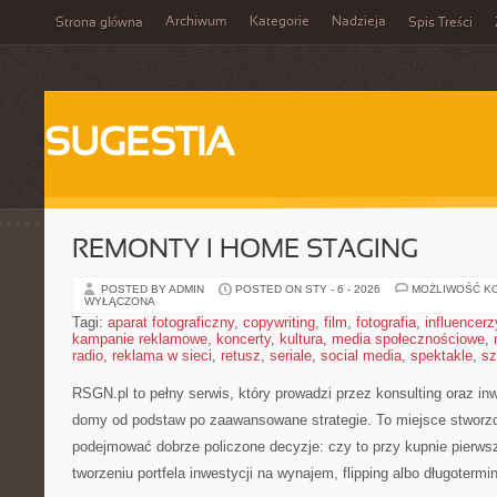
Archiwum
Kategorie
Nadzieja
Strona główna
Spis Treści
SUGESTIA
REMONTY I HOME STAGING
POSTED BY ADMIN
POSTED ON STY - 6 - 2026
MOŻLIWOŚĆ K
WYŁĄCZONA
Tagi:
aparat fotograficzny
,
copywriting
,
film
,
fotografia
,
influencerz
kampanie reklamowe
,
koncerty
,
kultura
,
media społecznościowe
,
radio
,
reklama w sieci
,
retusz
,
seriale
,
social media
,
spektakle
,
sz
RSGN.pl to pełny serwis, który prowadzi przez konsulting oraz i
domy od podstaw po zaawansowane strategie. To miejsce stworzo
podejmować dobrze policzone decyzje: czy to przy kupnie pierws
tworzeniu portfela inwestycji na wynajem, flipping albo długoterm