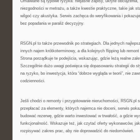
Omawiane są typowe ryzyka: niejasne zapisy, ukryte obciążenia
niezgodności w metrażu, a także kwestie praktyczne, takie jak stan
wilgoć czy akustyka. Serwis zachęca do weryfikowania i pokazuje
bez popadania w paraliż decyzyjny.
RSGN.pl to także przewodnik po strategiach. Dla jednych najlepsz
innych najem krótkoterminowy, a dla kolejnych flipping lub remont 
Strona porządkuje te podejścia, wskazując, gdzie leżą realne zale
Szczególnie dużo uwagi poświęca się dopasowaniu strategii do styl
na ryzyko, bo inwestycja, która “dobrze wygląda w teorii”, nie za
codzienności.
Jeśli chodzi o remonty i przygotowanie nieruchomości, RSGN.pl 
przepłacać za elementy, których najemca nie doceni, serwis pokaz
budować rezerwę, gdzie warto inwestować w trwałość, a gdzie wys
funkcjonalność. Wskazuje też, jak czytać oferty wykonawców, jak
rozpisywać zakres prac, aby nie doprowadzić do niedomówień.