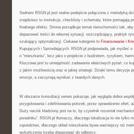
Sednem RSGN.pl jest realne podejście połączona z metodyką dzi
znajdziesz tu instrukcje, checklisty i schematy, które pomagają 
finalnego efektu. Strona porządkuje temat nieruchomości tak, aby
dopasować treści do własnej sytuacji: oszczędzający, praktyk ry
szukający optymalizacji. Ciekawe kategorie to
Finansowanie i Kre
Kupujących i Sprzedających. RSGN.pl podpowiada, jak myśleć o n
o “mieszkaniu”, lecz jako o projekcie z budżetem, ryzykiem, ha
Kluczowa jest tu umiejętność zadawania właściwych pytań: co kup
z jakim możliwością oraz w jakiej strategii. Dzięki temu decyzje p
emocje, a zaczynają wynikać z twardych danych.
W obszarze konsultacji serwis pokazuje, jak wygląda dobra współ
przygotowania i zdefiniowania potrzeb, przez sprawdzenie ofert, 
Duży nacisk kładziony jest na to, by czytelnik rozumiał mechanizmy
poradniku”. RSGN.pl tłumaczy, dlaczego lokalizacja to nie tylko mi
sąsiedztwo, dlaczego układ mieszkania bywa ważniejszy niż metr
wykończenia trzeba dopasować do odbiorcy.