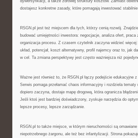
dywersyfikacji, a także zdrowej struktury kosztów. Zamiast obiet
dostajesz konkretne zasady, które pomagają inwestować stabilnie
RSGN.pl jest też miejscem dla tych, którzy cenią rozwój. Znajdzies
budować umiejętności inwestora: negocjacje, analiza ofert, praca
organizacja procesu. Z czasem czytelnik zaczyna widzieć więcej: 
układ, potencjał, koszt alternatywny, profil najemcy oraz to, jak 
w cel. Ta zmiana perspektywy jest często ważniejsza niż pojedyncz
Ważne jest również to, że RSGN.pl łączy podejście edukacyjne z 
Serwis pomaga przełamać chaos informacyjny i rozdziela tematy na
dopiero zaczyna, dostaje mapę drogową, która ogranicza błądzen
Jeśli ktoś jest bardziej doświadczony, zyskuje narzędzia do optyma
lepsze procesy, lepsze zarządzanie.
RSGN.pl to także miejsce, w którym nieruchomości są omawiane
niepotrzebnego żargonu, ale też bez infantylizacji. Strona pokaz