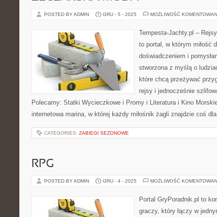
POSTED BY ADMIN
GRU - 5 - 2025
MOŻLIWOŚĆ KOMENTOWAN
Tempesta-Jachty.pl – Rejsy
to portal, w którym miłość 
doświadczeniem i pomysłami
stworzona z myślą o ludzia
które chcą przeżywać przy
rejsy i jednocześnie szlifo
Polecamy: Statki Wycieczkowe i Promy i Literatura i Kino Morski
internetowa marina, w której każdy miłośnik żagli znajdzie coś dla
CATEGORIES:
ZABIEGI SEZONOWE
RPG
POSTED BY ADMIN
GRU - 4 - 2025
MOŻLIWOŚĆ KOMENTOWAN
Portal GryPoradnik.pl to k
graczy, który łączy w jedn