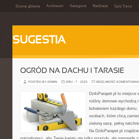
Archiwum
Kategorie
Nadzieja
Strona główna
Spis Treści
SUGESTIA
OGRÓD NA DACHU I TARASIE
POSTED BY ADMIN
GRU - 7 - 2025
MOŻLIWOŚĆ KOMENTOWAN
DzikiParapet.pl to miejsce 
rośliny domowe wychodzą na
bohaterami każdego domu. 
osobach, które chcą zamie
zieloną oazę, pełną natchni
Na DzikiParapet.pl znajdzi
potrzebujesz, aby Twoje kwiaty nie tylko przeżyły, ale naprawd