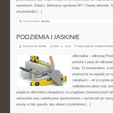
warunkach. Zobacz: Dekoracje ogrodowe DIY i Kwiaty domowe. St
encyklopedia […]
CATEGORIES:
NAUKA
PODZIEMIA I JASKINIE
POSTED BY ADMIN
GRU - 6 - 2025
MOŻLIWOŚĆ KOMENTOWAN
uMichalika – odkrywaj Polsk
powstał z pasji do odkrywa
kraju. To kompendium, w kt
propozycje na wypady po na
zakątkach – od szczytów pr
nadbałtyckie plaże oraz ur
projekcie uMichalika odnajdziesz szczegółowe charakterystyki lok
wskazówki oraz subiektywne spostrzeżenia z wycieczek po naszym
pisany w taki sposób, aby ułatwić czytelnikowi […]