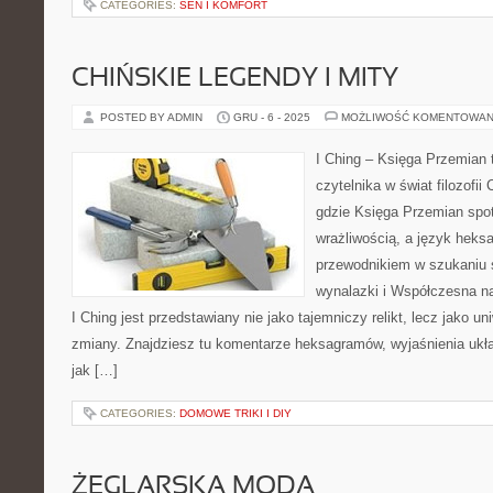
CATEGORIES:
SEN I KOMFORT
CHIŃSKIE LEGENDY I MITY
POSTED BY ADMIN
GRU - 6 - 2025
MOŻLIWOŚĆ KOMENTOWAN
I Ching – Księga Przemian t
czytelnika w świat filozofii 
gdzie Księga Przemian spo
wrażliwością, a język heks
przewodnikiem w szukaniu 
wynalazki i Współczesna nau
I Ching jest przedstawiany nie jako tajemniczy relikt, lecz jako u
zmiany. Znajdziesz tu komentarze heksagramów, wyjaśnienia ukł
jak […]
CATEGORIES:
DOMOWE TRIKI I DIY
ŻEGLARSKA MODA