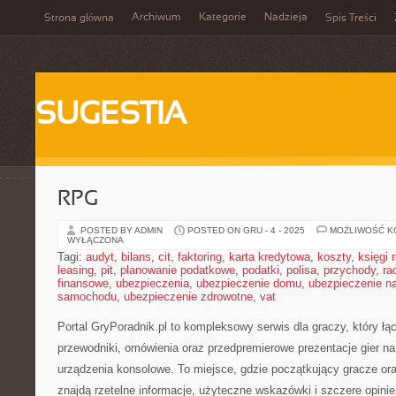
Archiwum
Kategorie
Nadzieja
Strona główna
Spis Treści
SUGESTIA
RPG
POSTED BY ADMIN
POSTED ON GRU - 4 - 2025
MOŻLIWOŚĆ 
WYŁĄCZONA
Tagi:
audyt
,
bilans
,
cit
,
faktoring
,
karta kredytowa
,
koszty
,
księgi
leasing
,
pit
,
planowanie podatkowe
,
podatki
,
polisa
,
przychody
,
ra
finansowe
,
ubezpieczenia
,
ubezpieczenie domu
,
ubezpieczenie na
samochodu
,
ubezpieczenie zdrowotne
,
vat
Portal GryPoradnik.pl to kompleksowy serwis dla graczy, który ł
przewodniki, omówienia oraz przedpremierowe prezentacje gier na
urządzenia konsolowe. To miejsce, gdzie początkujący gracze or
znajdą rzetelne informacje, użyteczne wskazówki i szczere opini