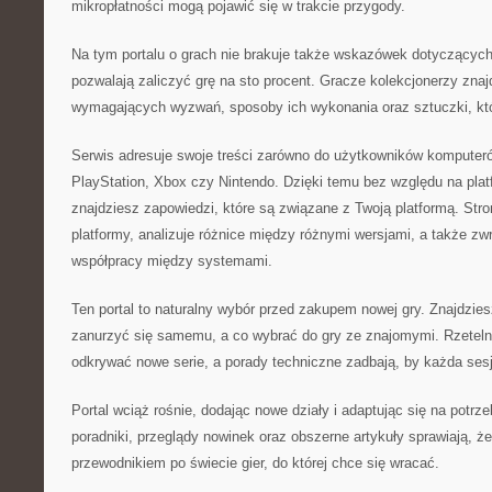
mikropłatności mogą pojawić się w trakcie przygody.
Na tym portalu o grach nie brakuje także wskazówek dotyczących 
pozwalają zaliczyć grę na sto procent. Gracze kolekcjonerzy znajd
wymagających wyzwań, sposoby ich wykonania oraz sztuczki, któr
Serwis adresuje swoje treści zarówno do użytkowników komputeró
PlayStation, Xbox czy Nintendo. Dzięki temu bez względu na platf
znajdziesz zapowiedzi, które są związane z Twoją platformą. Str
platformy, analizuje różnice między różnymi wersjami, a także z
współpracy między systemami.
Ten portal to naturalny wybór przed zakupem nowej gry. Znajdzies
zanurzyć się samemu, a co wybrać do gry ze znajomymi. Rzetel
odkrywać nowe serie, a porady techniczne zadbają, by każda ses
Portal wciąż rośnie, dodając nowe działy i adaptując się na potrz
poradniki, przeglądy nowinek oraz obszerne artykuły sprawiają, że 
przewodnikiem po świecie gier, do której chce się wracać.