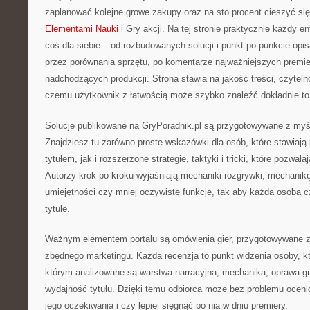
zaplanować kolejne growe zakupy oraz na sto procent cieszyć si
Elementami Nauki
i Gry akcji. Na tej stronie praktycznie każdy e
coś dla siebie – od rozbudowanych solucji i punkt po punkcie opi
przez porównania sprzętu, po komentarze najważniejszych premie
nadchodzących produkcji. Strona stawia na jakość treści, czyteln
czemu użytkownik z łatwością może szybko znaleźć dokładnie to
Solucje publikowane na GryPoradnik.pl są przygotowywane z myśl
Znajdziesz tu zarówno proste wskazówki dla osób, które stawiają
tytułem, jak i rozszerzone strategie, taktyki i tricki, które pozwalaj
Autorzy krok po kroku wyjaśniają mechaniki rozgrywki, mechanik
umiejętności czy mniej oczywiste funkcje, tak aby każda osoba 
tytule.
Ważnym elementem portalu są omówienia gier, przygotowywane z 
zbędnego marketingu. Każda recenzja to punkt widzenia osoby, kt
którym analizowane są warstwa narracyjna, mechanika, oprawa gr
wydajność tytułu. Dzięki temu odbiorca może bez problemu ocenić
jego oczekiwania i czy lepiej sięgnąć po nią w dniu premiery.