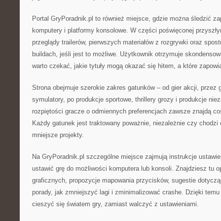
Portal GryPoradnik.pl to również miejsce, gdzie można śledzić z
komputery i platformy konsolowe. W części poświęconej przyszły
przeglądy trailerów, pierwszych materiałów z rozgrywki oraz spo
buildach, jeśli jest to możliwe. Użytkownik otrzymuje skondensow
warto czekać, jakie tytuły mogą okazać się hitem, a które zapowia
Strona obejmuje szerokie zakres gatunków – od gier akcji, przez gr
symulatory, po produkcje sportowe, thrillery grozy i produkcje niez
rozpiętości gracze o odmiennych preferencjach zawsze znajdą coś,
Każdy gatunek jest traktowany poważnie, niezależnie czy chodzi 
mniejsze projekty.
Na GryPoradnik.pl szczególne miejsce zajmują instrukcje ustawień
ustawić grę do możliwości komputera lub konsoli. Znajdziesz tu 
graficznych, propozycje mapowania przycisków, sugestie dotyczące
porady, jak zmniejszyć lagi i zminimalizować crashe. Dzięki tem
cieszyć się światem gry, zamiast walczyć z ustawieniami.