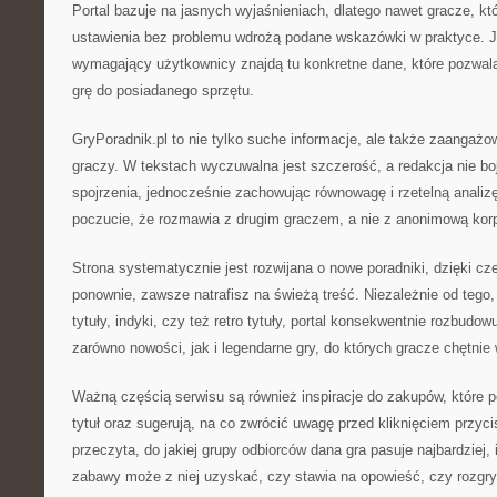
Portal bazuje na jasnych wyjaśnieniach, dlatego nawet gracze, któ
ustawienia bez problemu wdrożą podane wskazówki w praktyce. J
wymagający użytkownicy znajdą tu konkretne dane, które pozwala
grę do posiadanego sprzętu.
GryPoradnik.pl to nie tylko suche informacje, ale także zaangażow
graczy. W tekstach wyczuwalna jest szczerość, a redakcja nie bo
spojrzenia, jednocześnie zachowując równowagę i rzetelną analizę
poczucie, że rozmawia z drugim graczem, a nie z anonimową korp
Strona systematycznie jest rozwijana o nowe poradniki, dzięki c
ponownie, zawsze natrafisz na świeżą treść. Niezależnie od tego,
tytuły, indyki, czy też retro tytuły, portal konsekwentnie rozbudow
zarówno nowości, jak i legendarne gry, do których gracze chętnie 
Ważną częścią serwisu są również inspiracje do zakupów, które p
tytuł oraz sugerują, na co zwrócić uwagę przed kliknięciem przyci
przeczyta, do jakiej grupy odbiorców dana gra pasuje najbardziej, 
zabawy może z niej uzyskać, czy stawia na opowieść, czy rozgry