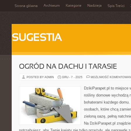
Archiwum
Kategorie
Nadzieja
Strona główna
Spis Treści
SUGESTIA
OGRÓD NA DACHU I TARASIE
POSTED BY ADMIN
GRU - 7 - 2025
MOŻLIWOŚĆ KOMENTOWAN
DzikiParapet.pl to miejsce 
rośliny domowe wychodzą na
bohaterami każdego domu. 
osobach, które chcą zamie
zieloną oazę, pełną natchni
Na DzikiParapet.pl znajdzi
potrzebujesz, aby Twoje kwiaty nie tylko przeżyły, ale naprawd