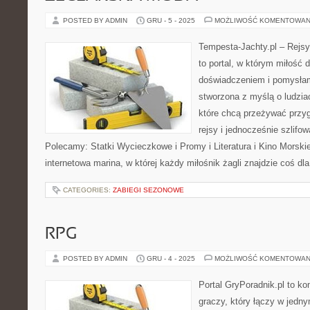
POSTED BY ADMIN
GRU - 5 - 2025
MOŻLIWOŚĆ KOMENTOWAN
Tempesta-Jachty.pl – Rejsy
to portal, w którym miłość 
doświadczeniem i pomysłami
stworzona z myślą o ludzia
które chcą przeżywać przy
rejsy i jednocześnie szlifo
Polecamy: Statki Wycieczkowe i Promy i Literatura i Kino Morski
internetowa marina, w której każdy miłośnik żagli znajdzie coś dla
CATEGORIES:
ZABIEGI SEZONOWE
RPG
POSTED BY ADMIN
GRU - 4 - 2025
MOŻLIWOŚĆ KOMENTOWAN
Portal GryPoradnik.pl to k
graczy, który łączy w jedn