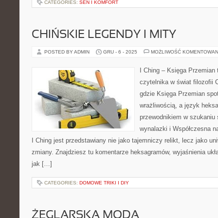
CATEGORIES:
SEN I KOMFORT
CHIŃSKIE LEGENDY I MITY
POSTED BY ADMIN
GRU - 6 - 2025
MOŻLIWOŚĆ KOMENTOWAN
I Ching – Księga Przemian t
czytelnika w świat filozofii 
gdzie Księga Przemian spo
wrażliwością, a język heks
przewodnikiem w szukaniu 
wynalazki i Współczesna nau
I Ching jest przedstawiany nie jako tajemniczy relikt, lecz jako u
zmiany. Znajdziesz tu komentarze heksagramów, wyjaśnienia ukł
jak […]
CATEGORIES:
DOMOWE TRIKI I DIY
ŻEGLARSKA MODA