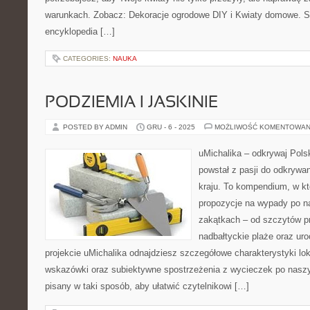
warunkach. Zobacz: Dekoracje ogrodowe DIY i Kwiaty domowe. St
encyklopedia […]
CATEGORIES:
NAUKA
PODZIEMIA I JASKINIE
POSTED BY ADMIN
GRU - 6 - 2025
MOŻLIWOŚĆ KOMENTOWAN
uMichalika – odkrywaj Polsk
powstał z pasji do odkrywa
kraju. To kompendium, w kt
propozycje na wypady po na
zakątkach – od szczytów pr
nadbałtyckie plaże oraz ur
projekcie uMichalika odnajdziesz szczegółowe charakterystyki lok
wskazówki oraz subiektywne spostrzeżenia z wycieczek po naszym
pisany w taki sposób, aby ułatwić czytelnikowi […]