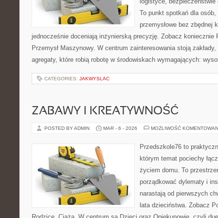
logistyce, bezpieczeństwie
To punkt spotkań dla osób,
przemysłowe bez zbędnej ko
jednocześnie doceniają inżynierską precyzję. Zobacz koniecznie 
Przemysł Maszynowy. W centrum zainteresowania stoją zakłady, 
agregaty, które robią robotę w środowiskach wymagających: wyso
CATEGORIES:
JAKWYSLAC
ZABAWY I KREATYWNOŚĆ
POSTED BY ADMIN
MAR - 6 - 2026
MOŻLIWOŚĆ KOMENTOWAN
Przedszkole76 to praktyczn
którym temat pociechy łącz
życiem domu. To przestrzeń
porządkować dylematy i ins
narastają od pierwszych ch
lata dzieciństwa. Zobacz Por
Rodzice, Ciąża. W centrum są Dzieci oraz Opiekunowie, czyli due