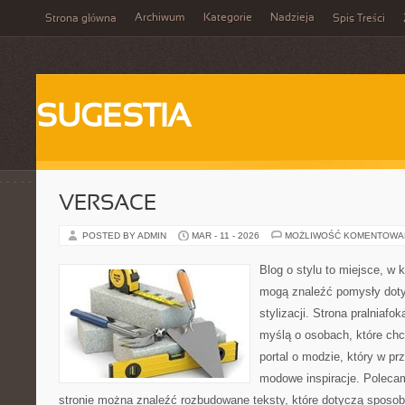
Archiwum
Kategorie
Nadzieja
Strona główna
Spis Treści
SUGESTIA
VERSACE
POSTED BY ADMIN
MAR - 11 - 2026
MOŻLIWOŚĆ KOMENTOWA
Blog o stylu to miejsce, w k
mogą znaleźć pomysły dot
stylizacji. Strona pralniafo
myślą o osobach, które chcą
portal o modzie, który w p
modowe inspiracje. Poleca
stronie można znaleźć rozbudowane teksty, które dotyczą sposobu 