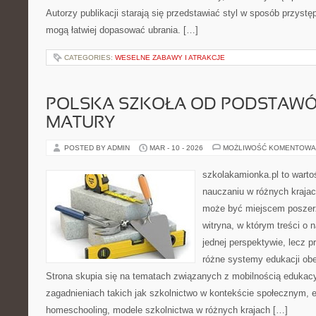
Autorzy publikacji starają się przedstawiać styl w sposób przystę
mogą łatwiej dopasować ubrania. […]
CATEGORIES:
WESELNE ZABAWY I ATRAKCJE
POLSKA SZKOŁA OD PODSTAWÓ
MATURY
POSTED BY ADMIN
MAR - 10 - 2026
MOŻLIWOŚĆ KOMENTOWA
szkolakamionka.pl to wart
nauczaniu w różnych krajac
może być miejscem poszerz
witryna, w którym treści o 
jednej perspektywie, lecz p
różne systemy edukacji ob
Strona skupia się na tematach związanych z mobilnością edukacy
zagadnieniach takich jak szkolnictwo w kontekście społecznym, e
homeschooling, modele szkolnictwa w różnych krajach […]