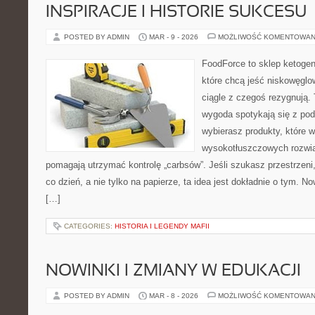
INSPIRACJE I HISTORIE SUKCESU
POSTED BY ADMIN
MAR - 9 - 2026
MOŻLIWOŚĆ KOMENTOWAN
FoodForce to sklep ketogen
które chcą jeść niskowęgl
ciągle z czegoś rezygnują.
wygoda spotykają się z po
wybierasz produkty, które w
wysokotłuszczowych rozwią
pomagają utrzymać kontrolę „carbsów”. Jeśli szukasz przestrzeni,
co dzień, a nie tylko na papierze, ta idea jest dokładnie o tym. No
[…]
CATEGORIES:
HISTORIA I LEGENDY MAFII
NOWINKI I ZMIANY W EDUKACJI
POSTED BY ADMIN
MAR - 8 - 2026
MOŻLIWOŚĆ KOMENTOWAN