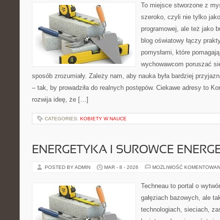
To miejsce stworzone z myś
szeroko, czyli nie tylko jak
programowej, ale też jako 
blog oświatowy łączy prak
pomysłami, które pomagają 
wychowawcom poruszać się
sposób zrozumiały. Zależy nam, aby nauka była bardziej przyjaz
– tak, by prowadziła do realnych postępów. Ciekawe adresy to Kor
rozwija ideę, że […]
CATEGORIES:
KOBIETY W NAUCE
ENERGETYKA I SUROWCE ENERG
POSTED BY ADMIN
MAR - 8 - 2026
MOŻLIWOŚĆ KOMENTOWAN
Techneau to portal o wytwó
gałęziach bazowych, ale ta
technologiach, sieciach, za