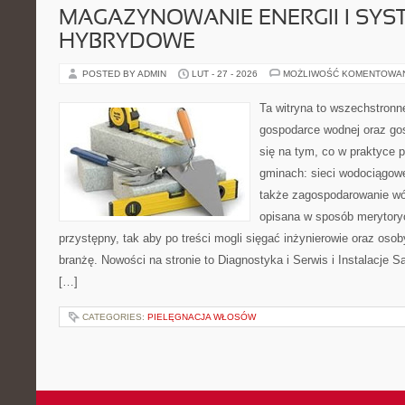
MAGAZYNOWANIE ENERGII I SYS
HYBRYDOWE
POSTED BY ADMIN
LUT - 27 - 2026
MOŻLIWOŚĆ KOMENTOWA
Ta witryna to wszechstronn
gospodarce wodnej oraz go
się na tym, co w praktyce p
gminach: sieci wodociągowe
także zagospodarowanie wó
opisana w sposób merytoryc
przystępny, tak aby po treści mogli sięgać inżynierowie oraz oso
branżę. Nowości na stronie to Diagnostyka i Serwis i Instalacje S
[…]
CATEGORIES:
PIELĘGNACJA WŁOSÓW