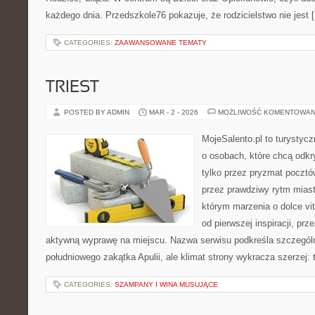
każdego dnia. Przedszkole76 pokazuje, że rodzicielstwo nie jest 
CATEGORIES:
ZAAWANSOWANE TEMATY
TRIEST
POSTED BY ADMIN
MAR - 2 - 2026
MOŻLIWOŚĆ KOMENTOWAN
MojeSalento.pl to turystyc
o osobach, które chcą odkr
tylko przez pryzmat pocztó
przez prawdziwy rytm miast
którym marzenia o dolce vit
od pierwszej inspiracji, pr
aktywną wyprawę na miejscu. Nazwa serwisu podkreśla szczególną
południowego zakątka Apulii, ale klimat strony wykracza szerzej
CATEGORIES:
SZAMPANY I WINA MUSUJĄCE