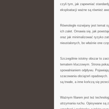
czyli tym, jak zapewniać standard
eksploatacji ważne są również aw
Równolegle rozwijany jest temat 
ich zalet. Omawia się, jak powsta
oraz jak minimalizować ryzyko zat
nieustalonych, bo właśnie one czę
Szczególnie istotny obszar to zar
tematem kluczowym. Strona pokazu
spowalnianiem odpływu. Pojawiają
szacowania obciążeń opadowych. D
są trwałe, a inne kończą się przec
Ważnym filarem jest też technolog
utrzymania ruchu. Opisywane są 