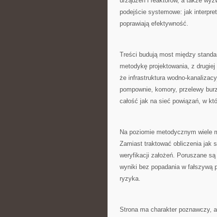
urządzeń i reaktorów, a także wyz
podejście systemowe: jak interpret
poprawiają efektywność.
Treści budują most między standar
metodykę projektowania, z drugiej
że infrastruktura wodno-kanalizacy
pompownie, komory, przelewy burz
całość jak na sieć powiązań, w kt
Na poziomie metodycznym wiele mi
Zamiast traktować obliczenia jak 
weryfikacji założeń. Poruszane są
wyniki bez popadania w fałszywą
ryzyka.
Strona ma charakter poznawczy, al