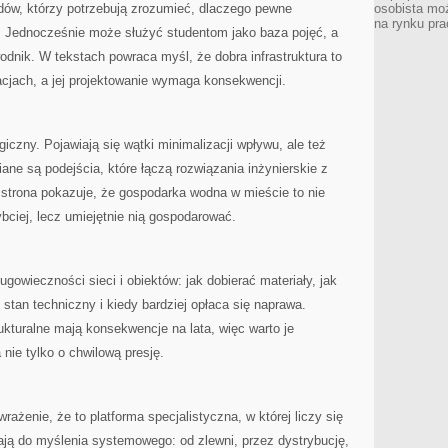
dów, którzy potrzebują zrozumieć, dlaczego pewne
osobista moż
na rynku pra
e. Jednocześnie może służyć studentom jako baza pojęć, a
dnik. W tekstach powraca myśl, że dobra infrastruktura to
uacjach, a jej projektowanie wymaga konsekwencji.
iczny. Pojawiają się wątki minimalizacji wpływu, ale też
ane są podejścia, które łączą rozwiązania inżynierskie z
 strona pokazuje, że gospodarka wodna w mieście to nie
bciej, lecz umiejętnie nią gospodarować.
ugowieczności sieci i obiektów: jak dobierać materiały, jak
ć stan techniczny i kiedy bardziej opłaca się naprawa.
ukturalne mają konsekwencje na lata, więc warto je
nie tylko o chwilową presję.
wrażenie, że to platforma specjalistyczna, w której liczy się
cają do myślenia systemowego: od zlewni, przez dystrybucję,