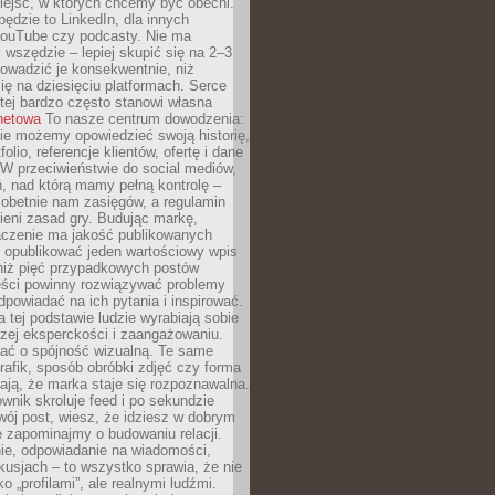
iejsc, w których chcemy być obecni.
będzie to LinkedIn, dla innych
YouTube czy podcasty. Nie ma
 wszędzie – lepiej skupić się na 2–3
rowadzić je konsekwentnie, niż
ię na dziesięciu platformach. Serce
tej bardzo często stanowi własna
rnetowa
To nasze centrum dowodzenia:
ie możemy opowiedzieć swoją historię,
olio, referencje klientów, ofertę i dane
W przeciwieństwie do social mediów,
ń, nad którą mamy pełną kontrolę –
 obetnie nam zasięgów, a regulamin
ieni zasad gry. Budując markę,
czenie ma jakość publikowanych
ej opublikować jeden wartościowy wpis
 niż pięć przypadkowych postów
reści powinny rozwiązywać problemy
dpowiadać na ich pytania i inspirować.
a tej podstawie ludzie wyrabiają sobie
zej eksperckości i zaangażowaniu.
bać o spójność wizualną. Te same
 grafik, sposób obróbki zdjęć czy forma
ają, że marka staje się rozpoznawalna.
wnik skroluje feed i po sekundzie
wój post, wiesz, że idziesz w dobrym
e zapominajmy o budowaniu relacji.
e, odpowiadanie na wiadomości,
kusjach – to wszystko sprawia, że nie
o „profilami”, ale realnymi ludźmi.