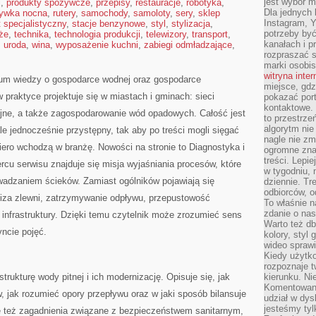
jest wybór m
i
,
produkty spożywcze
,
przepisy
,
restauracje
,
robotyka
,
Dla jednych 
rywka nocna
,
rutery
,
samochody
,
samoloty
,
sery
,
sklep
Instagram, 
t specjalistyczny
,
stacje benzynowe
,
styl
,
stylizacja
,
potrzeby być
że
,
technika
,
technologia produkcji
,
telewizory
,
transport
,
kanałach i p
,
uroda
,
wina
,
wyposażenie kuchni
,
zabiegi odmładzające
,
rozpraszać s
marki osobis
witryna inte
rum wiedzy o gospodarce wodnej oraz gospodarce
miejsce, gdz
 praktyce projektuje się w miastach i gminach: sieci
pokazać portf
kontaktowe. 
jne, a także zagospodarowanie wód opadowych. Całość jest
to przestrze
algorytm nie
e jednocześnie przystępny, tak aby po treści mogli sięgać
nagle nie zm
piero wchodzą w branżę. Nowości na stronie to Diagnostyka i
ogromne zna
treści. Lepi
rcu serwisu znajduje się misja wyjaśniania procesów, które
w tygodniu,
wadzaniem ścieków. Zamiast ogólników pojawiają się
dziennie. T
odbiorców, o
aliza zlewni, zatrzymywanie odpływu, przepustowość
To właśnie n
zdanie o nas
infrastruktury. Dzięki temu czytelnik może zrozumieć sens
Warto też d
yncie pojęć.
kolory, styl
wideo sprawi
Kiedy użytko
rozpoznaje t
trukturę wody pitnej i ich modernizację. Opisuje się, jak
kierunku. Ni
Komentowani
 jak rozumieć opory przepływu oraz w jaki sposób bilansuje
udział w dys
jesteśmy tylk
ię też zagadnienia związane z bezpieczeństwem sanitarnym,