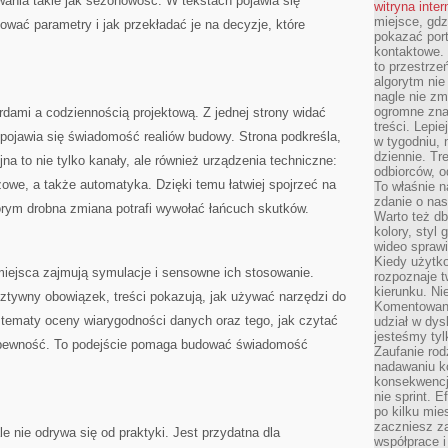
wania takie jak sezonowość. W tekstach pojawia się
witryna inte
miejsce, gdz
ować parametry i jak przekładać je na decyzje, które
pokazać portf
kontaktowe. 
to przestrze
algorytm nie
nagle nie zm
ogromne zna
dami a codziennością projektową. Z jednej strony widać
treści. Lepi
 pojawia się świadomość realiów budowy. Strona podkreśla,
w tygodniu,
dziennie. T
jna to nie tylko kanały, ale również urządzenia techniczne:
odbiorców, o
owe, a także automatyka. Dzięki temu łatwiej spojrzeć na
To właśnie n
zdanie o nas
órym drobna zmiana potrafi wywołać łańcuch skutków.
Warto też d
kolory, styl
wideo sprawi
Kiedy użytko
ejsca zajmują symulacje i sensowne ich stosowanie.
rozpoznaje t
kierunku. Ni
sztywny obowiązek, treści pokazują, jak używać narzędzi do
Komentowani
 tematy oceny wiarygodności danych oraz tego, jak czytać
udział w dys
jesteśmy tylk
 pewność. To podejście pomaga budować świadomość
Zaufanie rod
nadawaniu k
konsekwencj
nie sprint. E
po kilku mi
zaczniesz z
e nie odrywa się od praktyki. Jest przydatna dla
współprace 