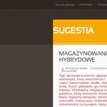
Archiwum
Katego
Strona główna
SUGESTIA
MAGAZYNOWANIE 
HYBRYDOWE
POSTED BY ADMIN
POSTED ON
WYŁĄCZONA
Tagi:
akcesoria kuchenne
,
aparta
automatyka
,
biura nieruchomości
,
części samochodowe
,
działki
,
elek
urody
,
fryzjer
,
gotowanie
,
gry komp
imprezy
,
informatyka
,
integracja z
powietrzu
,
kluby muzyczne
,
kompu
łodzie
,
logistyka transportu
,
lotnic
motocykle
,
motoryzacja
,
multimed
nieruchomości na wynajem
,
nieru