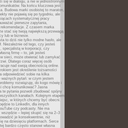
zi się w dialogu, a nie w jednostronnym
omunikatów. Na końcu kluczowa jest
a. Budowa marki osobistej to maraton,
fekty nie pojawią się po tygodniu, ale
esiącach systematycznej pracy
auważać pierwsze zapytania,
i rekomendacje. Z czasem marka
e stać się twoją największą przewagą
cy lub w biznesie.
ta to dziś nie tylko modne hasło, ale
ł. Niezależnie od tego, czy jesteś
, specjalistą w korporacji, czy
łasną firmę – to, jak jesteś
 w sieci, może otwierać lub zamykać
rzwi. Dlatego coraz więcej osób
acuje nad swoją obecnością online.
rokiem jest określenie tożsamości
a odpowiedzieć sobie na kilka
le ważnych pytań: w czym jestem
 problemy rozwiązuję, do kogo mówię i
ści chcę komunikować? Jasna
a te pytania pozwoli zbudować spójny
wszystkich kanałach. Kolejnym etapem
iejsc, w których chcemy być obecni.
będzie to LinkedIn, dla innych
YouTube czy podcasty. Nie ma
 wszędzie – lepiej skupić się na 2–3
rowadzić je konsekwentnie, niż
ię na dziesięciu platformach. Serce
tej bardzo często stanowi własna