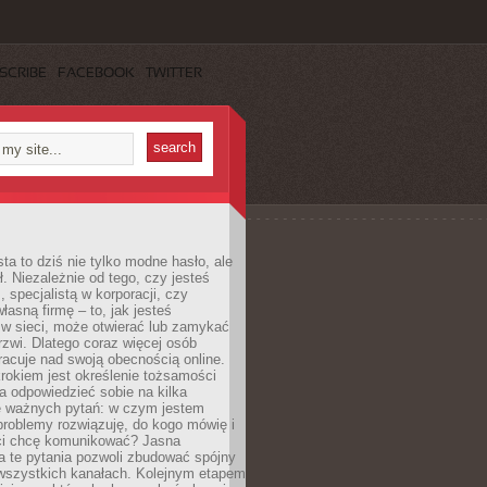
SCRIBE
FACEBOOK
TWITTER
ta to dziś nie tylko modne hasło, ale
ł. Niezależnie od tego, czy jesteś
, specjalistą w korporacji, czy
łasną firmę – to, jak jesteś
 w sieci, może otwierać lub zamykać
rzwi. Dlatego coraz więcej osób
acuje nad swoją obecnością online.
rokiem jest określenie tożsamości
a odpowiedzieć sobie na kilka
le ważnych pytań: w czym jestem
 problemy rozwiązuję, do kogo mówię i
ści chcę komunikować? Jasna
a te pytania pozwoli zbudować spójny
wszystkich kanałach. Kolejnym etapem