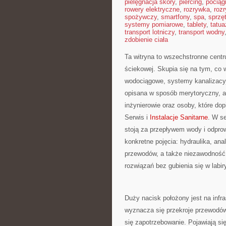
pielęgnacja skóry
,
piercing
,
pociąg
rowery elektryczne
,
rozrywka
,
roz
spożywczy
,
smartfony
,
spa
,
sprzę
systemy pomiarowe
,
tablety
,
tatua
transport lotniczy
,
transport wodny
zdobienie ciała
Ta witryna to wszechstronne cent
ściekowej. Skupia się na tym, co w
wodociągowe, systemy kanalizacy
opisana w sposób merytoryczny, al
inżynierowie oraz osoby, które do
Serwis i
Instalacje Sanitarne
. W se
stoją za przepływem wody i odpro
konkretne pojęcia: hydraulika, an
przewodów, a także niezawodność 
rozwiązań bez gubienia się w labir
Duży nacisk położony jest na infras
wyznacza się przekroje przewodów,
się zapotrzebowanie. Pojawiają s