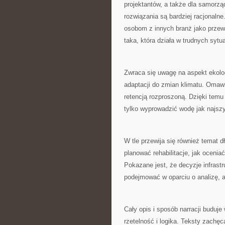
projektantów, a także dla samorzą
rozwiązania są bardziej racjonaln
osobom z innych branż jako przewo
taka, która działa w trudnych syt
Zwraca się uwagę na aspekt ekolog
adaptacji do zmian klimatu. Omawi
retencją rozproszoną. Dzięki temu
tylko wyprowadzić wodę jak najszy
W tle przewija się również temat dł
planować rehabilitacje, jak ocenia
Pokazane jest, że decyzje infrastr
podejmować w oparciu o analizę, a 
Cały opis i sposób narracji buduje 
rzetelność i logika. Teksty zachę