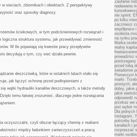
Zaufanie rod
y w sieciach, zbiornikach i obiektach. Z perspektywy
nadawaniu k
konsekwencj
aryjność oraz sposoby diagnozy.
nie sprint. E
po kilku mi
zaczniesz z
współprace 
systemów ściekowych, w tym podciśnieniowych rozwiązań i
osobista moż
na rynku pra
je logiczna struktura systemu, jak przewidywać zmienność
Marka osobis
orów. W tle pojawiają się kwestie pracy przepływów
realny kapita
freelancerem
sto decydują o tym, czy sieć działa pewnie.
prowadzisz w
postrzegany
przed tobą d
świadomie pr
ządzanie deszczówką, które w ostatnich latach stało się
Pierwszym k
marki. Trzeb
je, jak łączyć ochronę przed podtopieniami z
prostych, a
 się wątki hydrauliki kanałów deszczowych, a także metody
dobry, jakie
jakie warto
zięki temu łatwiej zrozumieć, dlaczego jedne rozwiązania
odpowiedź n
przekaz we 
iążeniem.
jest wybór m
Dla jednych 
Instagram, 
potrzeby być
ia oczyszczalni, czyli obszar łączący chemię z realiami
kanałach i p
zależności między ładunkiem zanieczyszczeń a pracą
rozpraszać s
marki osobis