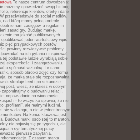
rnetowa
To nasze centrum dowodzenia:
ie możemy opowiedzieć swoją historię,
olio, referencje klientów, ofertę i dane
W przeciwieństwie do social mediów,
ń, nad którą mamy pełną kontrolę –
 obetnie nam zasięgów, a regulamin
ieni zasad gry. Budując markę,
czenie ma jakość publikowanych
ej opublikować jeden wartościowy wpis
 niż pięć przypadkowych postów
reści powinny rozwiązywać problemy
dpowiadać na ich pytania i inspirować.
a tej podstawie ludzie wyrabiają sobie
zej eksperckości i zaangażowaniu.
bać o spójność wizualną. Te same
 grafik, sposób obróbki zdjęć czy forma
ają, że marka staje się rozpoznawalna.
wnik skroluje feed i po sekundzie
wój post, wiesz, że idziesz w dobrym
e zapominajmy o budowaniu relacji.
e, odpowiadanie na wiadomości,
kusjach – to wszystko sprawia, że nie
o „profilami”, ale realnymi ludźmi.
zi się w dialogu, a nie w jednostronnym
omunikatów. Na końcu kluczowa jest
a. Budowa marki osobistej to maraton,
fekty nie pojawią się po tygodniu, ale
esiącach systematycznej pracy
auważać pierwsze zapytania,
i rekomendacje. Z czasem marka