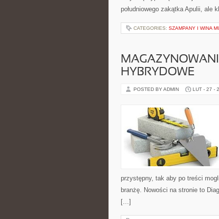
południowego zakątka Apulii, ale 
CATEGORIES:
SZAMPANY I WINA 
MAGAZYNOWANIE 
HYBRYDOWE
POSTED BY ADMIN
LUT - 27 - 
przystępny, tak aby po treści mog
branżę. Nowości na stronie to Diag
[…]