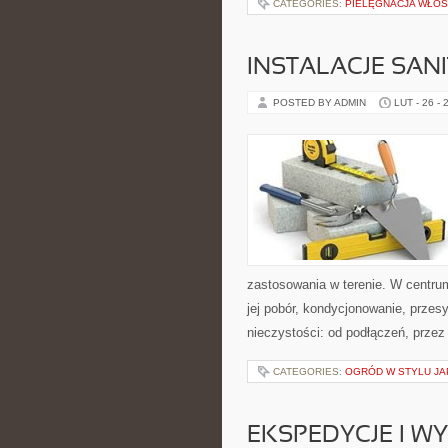
CATEGORIES:
PIELĘGNACJA WŁO
INSTALACJE SAN
POSTED BY ADMIN
LUT - 26 - 
zastosowania w terenie. W centrum
jej pobór, kondycjonowanie, przes
nieczystości: od podłączeń, przez
CATEGORIES:
OGRÓD W STYLU JA
EKSPEDYCJE I W