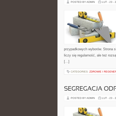
POSTED BY ADMIN
LUT - 23 - 
przypadkowych wyborów. Strona sku
liczy się regularność, ale też ro
[…]
CATEGORIES:
ZDROWIE I REGENE
SEGREGACJA O
POSTED BY ADMIN
LUT - 23 - 