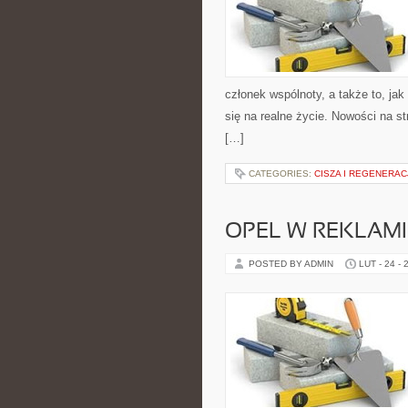
członek wspólnoty, a także to, j
się na realne życie. Nowości na st
[…]
CATEGORIES:
CISZA I REGENERAC
OPEL W REKLAMI
POSTED BY ADMIN
LUT - 24 - 