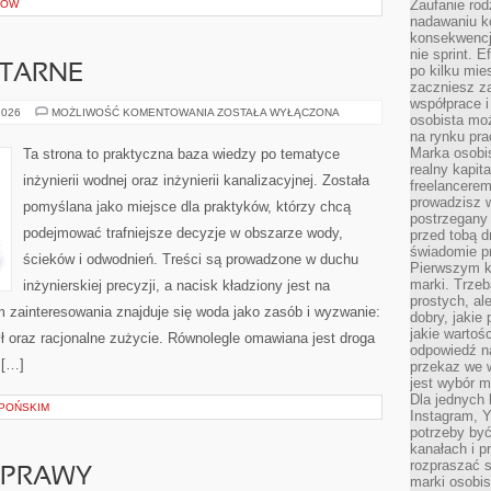
Zaufanie rod
SÓW
nadawaniu k
konsekwencj
nie sprint. E
ITARNE
po kilku mi
zaczniesz z
współprace 
INSTALACJE
2026
MOŻLIWOŚĆ KOMENTOWANIA
ZOSTAŁA WYŁĄCZONA
osobista moż
SANITARNE
na rynku pra
Marka osobis
Ta strona to praktyczna baza wiedzy po tematyce
realny kapita
inżynierii wodnej oraz inżynierii kanalizacyjnej. Została
freelancerem
prowadzisz w
pomyślana jako miejsce dla praktyków, którzy chcą
postrzegany
podejmować trafniejsze decyzje w obszarze wody,
przed tobą d
świadomie pr
ścieków i odwodnień. Treści są prowadzone w duchu
Pierwszym k
marki. Trzeb
inżynierskiej precyzji, a nacisk kładziony jest na
prostych, a
 zainteresowania znajduje się woda jako zasób i wyzwanie:
dobry, jakie
jakie warto
ył oraz racjonalne zużycie. Równolegle omawiana jest droga
odpowiedź n
 […]
przekaz we 
jest wybór m
Dla jednych 
POŃSKIM
Instagram, 
potrzeby być
kanałach i p
rozpraszać s
YPRAWY
marki osobis