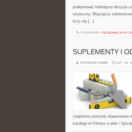
podejmować trafniejsze decyzje z
użyteczny. Blog łączy zaintereso
liczy się […]
CATEGORIES:
PIELĘGNACJA PO Z
SUPLEMENTY I O
POSTED BY ADMIN
LUT - 24 - 
znajdziesz pomysły dopasowane do 
każdego to Fitness a wiek i Sprzęt