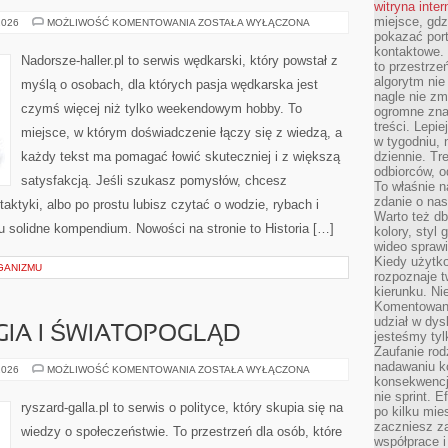
witryna inte
miejsce, gdz
EKSPEDYCJE
2026
MOŻLIWOŚĆ KOMENTOWANIA
ZOSTAŁA WYŁĄCZONA
I
pokazać portf
WYPRAWY
kontaktowe. 
Nadorsze-haller.pl to serwis wędkarski, który powstał z
to przestrze
algorytm nie
myślą o osobach, dla których pasja wędkarska jest
nagle nie zm
czymś więcej niż tylko weekendowym hobby. To
ogromne zna
treści. Lepi
miejsce, w którym doświadczenie łączy się z wiedzą, a
w tygodniu,
każdy tekst ma pomagać łowić skuteczniej i z większą
dziennie. T
odbiorców, o
satysfakcją. Jeśli szukasz pomysłów, chcesz
To właśnie n
zdanie o nas
ktyki, albo po prostu lubisz czytać o wodzie, rybach i
Warto też d
tu solidne kompendium. Nowości na stronie to Historia […]
kolory, styl
wideo sprawi
Kiedy użytko
GANIZMU
rozpoznaje t
kierunku. Ni
Komentowani
udział w dys
GIA I ŚWIATOPOGLĄD
jesteśmy tylk
Zaufanie rod
nadawaniu k
POLITYKA
2026
MOŻLIWOŚĆ KOMENTOWANIA
ZOSTAŁA WYŁĄCZONA
A
konsekwencj
RELIGIA
nie sprint. E
I
ryszard-galla.pl to serwis o polityce, który skupia się na
po kilku mi
ŚWIATOPOGLĄD
zaczniesz z
wiedzy o społeczeństwie. To przestrzeń dla osób, które
współprace 