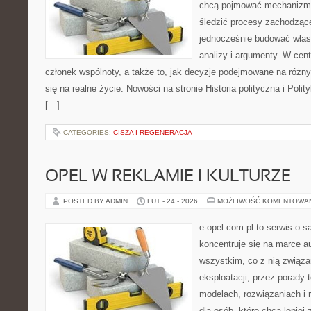
chcą pojmować mechanizmy
śledzić procesy zachodzące
jednocześnie budować włas
analizy i argumenty. W cen
członek wspólnoty, a także to, jak decyzje podejmowane na różn
się na realne życie. Nowości na stronie Historia polityczna i Pol
[…]
CATEGORIES:
CISZA I REGENERACJA
OPEL W REKLAMIE I KULTURZE
POSTED BY ADMIN
LUT - 24 - 2026
MOŻLIWOŚĆ KOMENTOWA
e-opel.com.pl to serwis o 
koncentruje się na marce au
wszystkim, co z nią związa
eksploatacji, przez porady 
modelach, rozwiązaniach i 
dla osób, które chcą lepiej