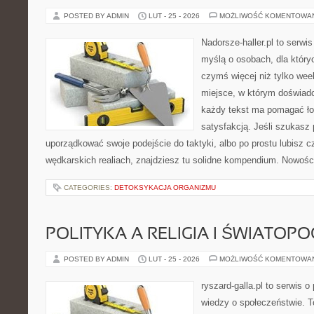
POSTED BY ADMIN
LUT - 25 - 2026
MOŻLIWOŚĆ KOMENTOWA
Nadorsze-haller.pl to serwi
myślą o osobach, dla który
czymś więcej niż tylko we
miejsce, w którym doświadc
każdy tekst ma pomagać łow
satysfakcją. Jeśli szukasz
uporządkować swoje podejście do taktyki, albo po prostu lubisz c
wędkarskich realiach, znajdziesz tu solidne kompendium. Nowości 
CATEGORIES:
DETOKSYKACJA ORGANIZMU
POLITYKA A RELIGIA I ŚWIATOP
POSTED BY ADMIN
LUT - 25 - 2026
MOŻLIWOŚĆ KOMENTOWA
ryszard-galla.pl to serwis o 
wiedzy o społeczeństwie. To