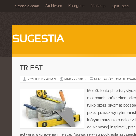
Archiwum
Kategorie
Nadzieja
Strona główna
Spis Treści
SUGESTIA
TRIEST
POSTED BY ADMIN
MAR - 2 - 2026
MOŻLIWOŚĆ KOMENTOWAN
MojeSalento.pl to turystyc
o osobach, które chcą odkr
tylko przez pryzmat pocztó
przez prawdziwy rytm miast
którym marzenia o dolce vit
od pierwszej inspiracji, pr
aktywną wyprawę na miejscu. Nazwa serwisu podkreśla szczególną