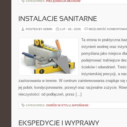
CATEGORIES:
PIELĘGNACJA WŁOSÓW
INSTALACJE SANITARNE
POSTED BY ADMIN
LUT - 26 - 2026
MOŻLIWOŚĆ KOMENTOWA
Ta strona to praktyczna ba
inżynierii wodnej oraz inżyni
pomyślana jako miejsce dla
podejmować trafniejsze de
ścieków i odwodnień. Treś
inżynierskiej precyzji, a na
zastosowania w terenie. W centrum zainteresowania znajduje się
jej pobór, kondycjonowanie, przesył oraz racjonalne zużycie. Rów
nieczystości: od podłączeń, przez […]
CATEGORIES:
OGRÓD W STYLU JAPOŃSKIM
EKSPEDYCJE I WYPRAWY