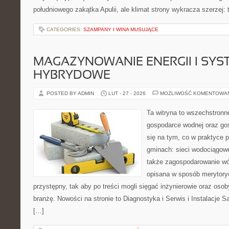
południowego zakątka Apulii, ale klimat strony wykracza szerzej
CATEGORIES:
SZAMPANY I WINA MUSUJĄCE
MAGAZYNOWANIE ENERGII I SYS
HYBRYDOWE
POSTED BY ADMIN
LUT - 27 - 2026
MOŻLIWOŚĆ KOMENTOWA
Ta witryna to wszechstronn
gospodarce wodnej oraz go
się na tym, co w praktyce p
gminach: sieci wodociągowe
także zagospodarowanie wó
opisana w sposób merytoryc
przystępny, tak aby po treści mogli sięgać inżynierowie oraz oso
branżę. Nowości na stronie to Diagnostyka i Serwis i Instalacje S
[…]