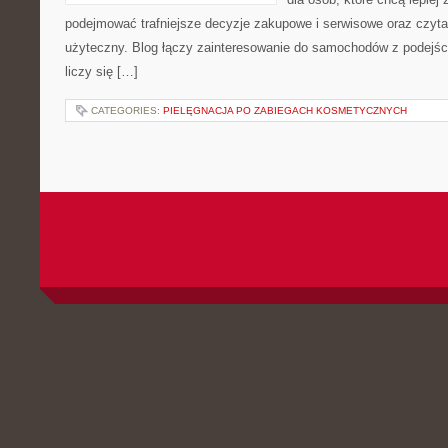
podejmować trafniejsze decyzje zakupowe i serwisowe oraz czyta
użyteczny. Blog łączy zainteresowanie do samochodów z podejści
liczy się […]
CATEGORIES:
PIELĘGNACJA PO ZABIEGACH KOSMETYCZNYCH