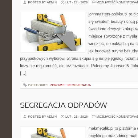
POSTED BY ADMIN
LUT - 23 - 2026
MOŻLIWOŚĆ KOMENTOWA
johnmasters-polska.pl to blo
się światem beauty i chcą 
świadome decyzje zakupowe
miejsce stworzone z myślą o
wiedzieć, co nakładają na cia
jak budować rutynę bez ch
przypadkowych wyborów. Strona skupia się na pielęgnacji rozumia
liczy się regularność, ale też rozsądek. Polecamy Johnson & Joh
[…]
CATEGORIES:
ZDROWIE I REGENERACJA
SEGREGACJA ODPADÓW
POSTED BY ADMIN
LUT - 23 - 2026
MOŻLIWOŚĆ KOMENTOWA
makmetalik.pl to platforma
recyklingu oraz zbiórki mat