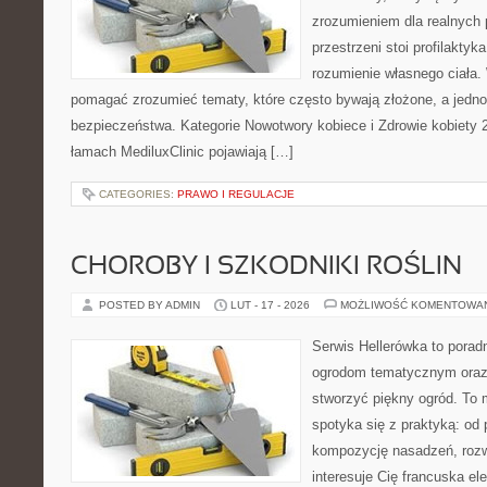
zrozumieniem dla realnych 
przestrzeni stoi profilakty
rozumienie własnego ciała.
pomagać zrozumieć tematy, które często bywają złożone, a jedno
bezpieczeństwa. Kategorie Nowotwory kobiece i Zdrowie kobiety 
łamach MediluxClinic pojawiają […]
CATEGORIES:
PRAWO I REGULACJE
CHOROBY I SZKODNIKI ROŚLIN
POSTED BY ADMIN
LUT - 17 - 2026
MOŻLIWOŚĆ KOMENTOWA
Serwis Hellerówka to pora
ogrodom tematycznym oraz
stworzyć piękny ogród. To 
spotyka się z praktyką: od 
kompozycję nasadzeń, rozwi
interesuje Cię francuska e