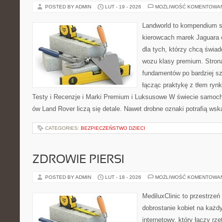
POSTED BY ADMIN
LUT - 19 - 2026
MOŻLIWOŚĆ KOMENTOWA
Landworld to kompendium s
kierowcach marek Jaguara 
dla tych, którzy chcą świa
wozu klasy premium. Strona
fundamentów po bardziej s
łącząc praktykę z tłem rynk
Testy i Recenzje i Marki Premium i Luksusowe W świecie samoch
ów Land Rover liczą się detale. Nawet drobne oznaki potrafią ws
CATEGORIES:
BEZPIECZEŃSTWO DZIECI
ZDROWIE PIERSI
POSTED BY ADMIN
LUT - 18 - 2026
MOŻLIWOŚĆ KOMENTOWA
MediluxClinic to przestrzeń
dobrostanie kobiet na każdy
internetowy, który łączy rz