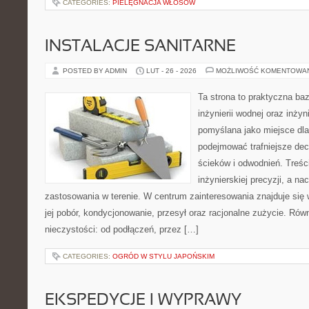
CATEGORIES:
PIELĘGNACJA WŁOSÓW
INSTALACJE SANITARNE
POSTED BY ADMIN
LUT - 26 - 2026
MOŻLIWOŚĆ KOMENTOWA
Ta strona to praktyczna ba
inżynierii wodnej oraz inżyni
pomyślana jako miejsce dla
podejmować trafniejsze de
ścieków i odwodnień. Treś
inżynierskiej precyzji, a na
zastosowania w terenie. W centrum zainteresowania znajduje się
jej pobór, kondycjonowanie, przesył oraz racjonalne zużycie. Rów
nieczystości: od podłączeń, przez […]
CATEGORIES:
OGRÓD W STYLU JAPOŃSKIM
EKSPEDYCJE I WYPRAWY