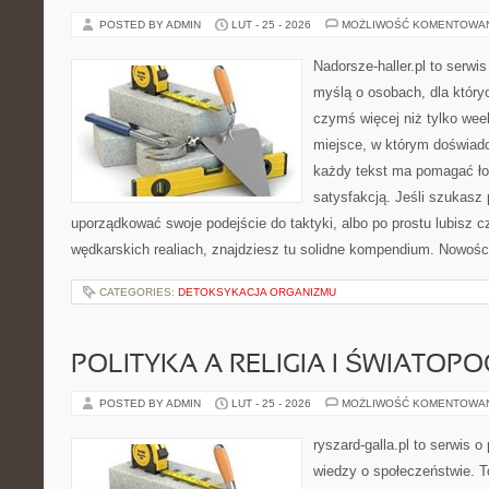
POSTED BY ADMIN
LUT - 25 - 2026
MOŻLIWOŚĆ KOMENTOWA
Nadorsze-haller.pl to serwi
myślą o osobach, dla który
czymś więcej niż tylko we
miejsce, w którym doświadc
każdy tekst ma pomagać łow
satysfakcją. Jeśli szukasz
uporządkować swoje podejście do taktyki, albo po prostu lubisz c
wędkarskich realiach, znajdziesz tu solidne kompendium. Nowości 
CATEGORIES:
DETOKSYKACJA ORGANIZMU
POLITYKA A RELIGIA I ŚWIATOP
POSTED BY ADMIN
LUT - 25 - 2026
MOŻLIWOŚĆ KOMENTOWA
ryszard-galla.pl to serwis o 
wiedzy o społeczeństwie. To