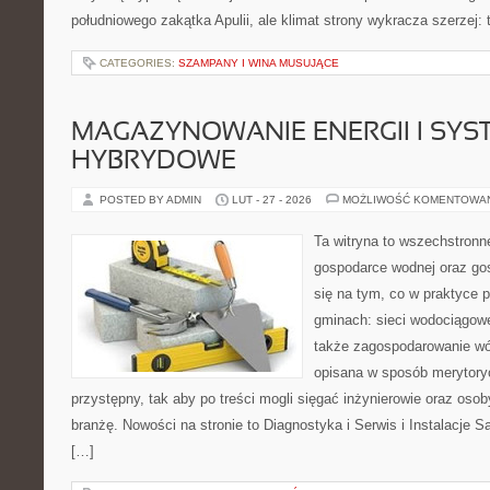
południowego zakątka Apulii, ale klimat strony wykracza szerzej
CATEGORIES:
SZAMPANY I WINA MUSUJĄCE
MAGAZYNOWANIE ENERGII I SYS
HYBRYDOWE
POSTED BY ADMIN
LUT - 27 - 2026
MOŻLIWOŚĆ KOMENTOWA
Ta witryna to wszechstronn
gospodarce wodnej oraz go
się na tym, co w praktyce p
gminach: sieci wodociągowe
także zagospodarowanie wó
opisana w sposób merytoryc
przystępny, tak aby po treści mogli sięgać inżynierowie oraz oso
branżę. Nowości na stronie to Diagnostyka i Serwis i Instalacje S
[…]