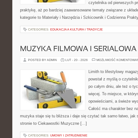
czytelnika od pierwszych p
praktykę, aż po bardziej zaawansowane tematy związane z układem
kategorie to Materiały i Narzędzia i Szkicownik i Codzienna Prak
CATEGORIES:
EDUKACJA A KULTURA I TRADYCJE
MUZYKA FILMOWA I SERIALOWA
POSTED BY ADMIN
LUT - 20 - 2026
MOŻLIWOŚĆ KOMENTOWA
Limith to lifestylowy magaz
powstał z myślą o czytelni
po całym dniu, ale też o ty
więcej. To miejsce, w który
opowieściami, a świeże wyd
Całość ma charakter bez n
muzyka staje się tu bliższa i daje się czytać tak samo łatwo, jak
stronie to Ciekawostki Muzyczne […]
CATEGORIES:
UMOWY I ZATRUDNIENIE