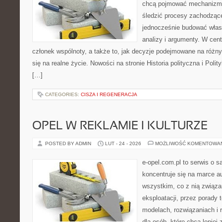
chcą pojmować mechanizmy
śledzić procesy zachodzące
jednocześnie budować włas
analizy i argumenty. W cen
członek wspólnoty, a także to, jak decyzje podejmowane na różn
się na realne życie. Nowości na stronie Historia polityczna i Pol
[…]
CATEGORIES:
CISZA I REGENERACJA
OPEL W REKLAMIE I KULTURZE
POSTED BY ADMIN
LUT - 24 - 2026
MOŻLIWOŚĆ KOMENTOWA
e-opel.com.pl to serwis o 
koncentruje się na marce au
wszystkim, co z nią związa
eksploatacji, przez porady 
modelach, rozwiązaniach i 
dla osób, które chcą lepiej