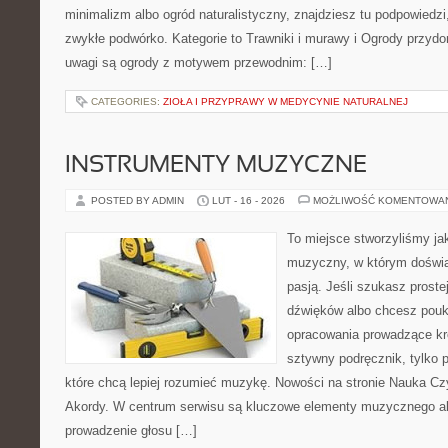
minimalizm albo ogród naturalistyczny, znajdziesz tu podpowiedzi,
zwykłe podwórko. Kategorie to Trawniki i murawy i Ogrody przy
uwagi są ogrody z motywem przewodnim: […]
CATEGORIES:
ZIOŁA I PRZYPRAWY W MEDYCYNIE NATURALNEJ
INSTRUMENTY MUZYCZNE
POSTED BY ADMIN
LUT - 16 - 2026
MOŻLIWOŚĆ KOMENTOWA
To miejsce stworzyliśmy ja
muzyczny, w którym doświa
pasją. Jeśli szukasz proste
dźwięków albo chcesz poukł
opracowania prowadzące kro
sztywny podręcznik, tylko 
które chcą lepiej rozumieć muzykę. Nowości na stronie Nauka Czy
Akordy. W centrum serwisu są kluczowe elementy muzycznego alf
prowadzenie głosu […]