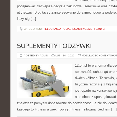
podejmować trafniejsze decyzje zakupowe i serwisowe oraz czyta
użyteczny. Blog łączy zainteresowanie do samochodów z podejści
liczy się […]
CATEGORIES:
PIELĘGNACJA PO ZABIEGACH KOSMETYCZNYCH
SUPLEMENTY I ODŻYWKI
POSTED BY ADMIN
LUT - 24 - 2026
MOŻLIWOŚĆ KOMENTOWA
12ton.pl to platforma dla o
sprawność, schudnąć oraz w
dwóch kółkach. To serwis,
fizyczna łączy się z higien
jest oparte na konsekwencj
albo chcesz uporządkować s
znajdziesz pomysły dopasowane do codzienności, a nie do ideałów
każdego to Fitness a wiek i Sprzęt fitness i siłownia. Sednem […]