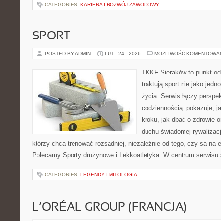
CATEGORIES:
KARIERA I ROZWÓJ ZAWODOWY
SPORT
POSTED BY ADMIN
LUT - 24 - 2026
MOŻLIWOŚĆ KOMENTOWA
TKKF Sieraków to punkt odn
traktują sport nie jako jedn
życia. Serwis łączy perspe
codziennością: pokazuje, j
kroku, jak dbać o zdrowie o
duchu świadomej rywalizacji
którzy chcą trenować rozsądniej, niezależnie od tego, czy są na e
Polecamy Sporty drużynowe i Lekkoatletyka. W centrum serwisu 
CATEGORIES:
LEGENDY I MITOLOGIA
L’ORÉAL GROUP (FRANCJA)