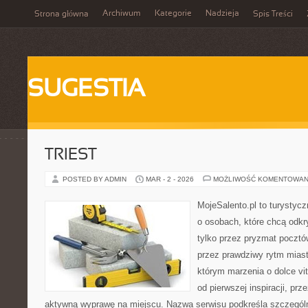
Archiwum
Kategorie
Nadzieja
Strona główna
Spis Treści
SUGESTIA
TRIEST
POSTED BY ADMIN
MAR - 2 - 2026
MOŻLIWOŚĆ KOMENTOWAN
MojeSalento.pl to turystyc
o osobach, które chcą odkr
tylko przez pryzmat pocztó
przez prawdziwy rytm miast
którym marzenia o dolce vit
od pierwszej inspiracji, pr
aktywną wyprawę na miejscu. Nazwa serwisu podkreśla szczególną