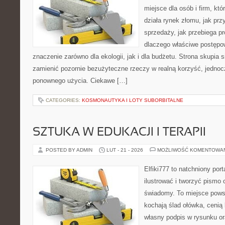
miejsce dla osób i firm, któ
działa rynek złomu, jak pr
sprzedaży, jak przebiega pr
dlaczego właściwe postęp
znaczenie zarówno dla ekologii, jak i dla budżetu. Strona skupia s
zamienić pozornie bezużyteczne rzeczy w realną korzyść, jedno
ponownego użycia. Ciekawe […]
CATEGORIES:
KOSMONAUTYKA I LOTY SUBORBITALNE
SZTUKA W EDUKACJI I TERAPII
POSTED BY ADMIN
LUT - 21 - 2026
MOŻLIWOŚĆ KOMENTOWA
Elfiki777 to natchniony port
ilustrować i tworzyć pismo
świadomy. To miejsce powst
kochają ślad ołówka, cenią
własny podpis w rysunku or