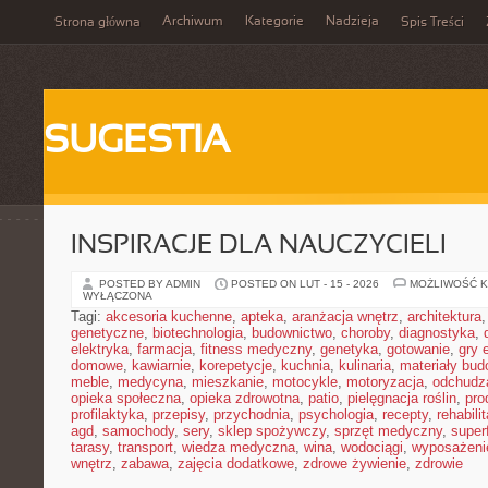
Archiwum
Kategorie
Nadzieja
Strona główna
Spis Treści
SUGESTIA
INSPIRACJE DLA NAUCZYCIELI
POSTED BY ADMIN
POSTED ON LUT - 15 - 2026
MOŻLIWOŚĆ 
WYŁĄCZONA
Tagi:
akcesoria kuchenne
,
apteka
,
aranżacja wnętrz
,
architektura
genetyczne
,
biotechnologia
,
budownictwo
,
choroby
,
diagnostyka
,
elektryka
,
farmacja
,
fitness medyczny
,
genetyka
,
gotowanie
,
gry 
domowe
,
kawiarnie
,
korepetycje
,
kuchnia
,
kulinaria
,
materiały bud
meble
,
medycyna
,
mieszkanie
,
motocykle
,
motoryzacja
,
odchudz
opieka społeczna
,
opieka zdrowotna
,
patio
,
pielęgnacja roślin
,
pro
profilaktyka
,
przepisy
,
przychodnia
,
psychologia
,
recepty
,
rehabili
agd
,
samochody
,
sery
,
sklep spożywczy
,
sprzęt medyczny
,
super
tarasy
,
transport
,
wiedza medyczna
,
wina
,
wodociągi
,
wyposażeni
wnętrz
,
zabawa
,
zajęcia dodatkowe
,
zdrowe żywienie
,
zdrowie