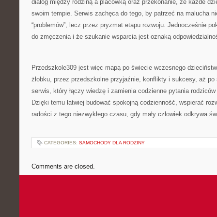
dialog między rodziną a placówką oraz przekonanie, że każde dzie
swoim tempie. Serwis zachęca do tego, by patrzeć na malucha ni
“problemów”, lecz przez pryzmat etapu rozwoju. Jednocześnie po
do zmęczenia i że szukanie wsparcia jest oznaką odpowiedzialnośc
Przedszkole309 jest więc mapą po świecie wczesnego dzieciństw
żłobku, przez przedszkolne przyjaźnie, konflikty i sukcesy, aż po 
serwis, który łączy wiedzę i zamienia codzienne pytania rodziców
Dzięki temu łatwiej budować spokojną codzienność, wspierać rozw
radości z tego niezwykłego czasu, gdy mały człowiek odkrywa św
CATEGORIES:
SAMOCHODY DLA RODZINY
Comments are closed.