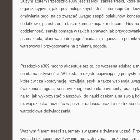
Dużym atutem Przedszkole309 jest szeroki zakres treści, które 
organizacyjnych, jak i psychologicznych. Jeśli interesuje Cię decy
omówienia tego, na co zwracać uwagę: zespół opiekunów, koncepc
dodatkowe, przestrzeń, a także komunikacja z rodzicami. Gdy na 
codzienność, serwis pomaga w takich sprawach jak przygotowanie
przedszkola, planowanie drugiego śniadania, organizacja poranków
warstwowo i przygotowanie na zmienną pogodę.
Przedszkole309 mocno akcentuje też to, co wczesna edukacja ma
opartą na aktywności. W tekstach często pojawiają się pomysły n
które ćwiczą koordynację, rozwijają język, a także wspierają uwag
ćwiczenia integracji sensorycznej, proste eksperymenty, prace p
na to, jak wykorzystać planszówki do nauki czekania na swoją kol
rozwój dziecka może iść w parze z radością oraz że nie trzeba d
wartościowe doświadczenia.
Ważnym filarem treści są tematy związane z światem uczuć. Prze
wygląda dziecięce przeżywanie trudnych sytuacji: pożegnań, zmia