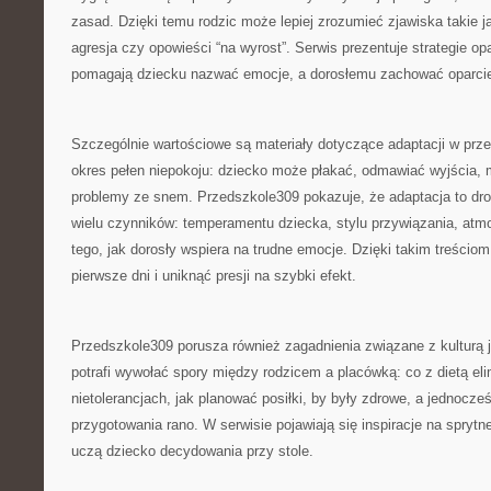
zasad. Dzięki temu rodzic może lepiej zrozumieć zjawiska takie j
agresja czy opowieści “na wyrost”. Serwis prezentuje strategie op
pomagają dziecku nazwać emocje, a dorosłemu zachować oparci
Szczególnie wartościowe są materiały dotyczące adaptacji w przed
okres pełen niepokoju: dziecko może płakać, odmawiać wyjścia, m
problemy ze snem. Przedszkole309 pokazuje, że adaptacja to dro
wielu czynników: temperamentu dziecka, stylu przywiązania, atmo
tego, jak dorosły wspiera na trudne emocje. Dzięki takim treściom
pierwsze dni i uniknąć presji na szybki efekt.
Przedszkole309 porusza również zagadnienia związane z kulturą j
potrafi wywołać spory między rodzicem a placówką: co z dietą el
nietolerancjach, jak planować posiłki, by były zdrowe, a jednocześ
przygotowania rano. W serwisie pojawiają się inspiracje na sprytne
uczą dziecko decydowania przy stole.