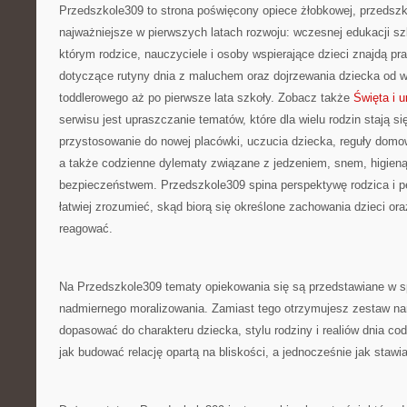
Przedszkole309 to strona poświęcony opiece żłobkowej, przedsz
najważniejsze w pierwszych latach rozwoju: wczesnej edukacji szk
którym rodzice, nauczyciele i osoby wspierające dzieci znajdą p
dotyczące rutyny dnia z maluchem oraz dojrzewania dziecka od 
toddlerowego aż po pierwsze lata szkoły. Zobacz także
Święta i 
serwisu jest upraszczanie tematów, które dla wielu rodzin stają 
przystosowanie do nowej placówki, uczucia dziecka, reguły domo
a także codzienne dylematy związane z jedzeniem, snem, higieną
bezpieczeństwem. Przedszkole309 spina perspektywę rodzica i 
łatwiej zrozumieć, skąd biorą się określone zachowania dzieci ora
reagować.
Na Przedszkole309 tematy opiekowania się są przedstawiane w s
nadmiernego moralizowania. Zamiast tego otrzymujesz zestaw na
dopasować do charakteru dziecka, stylu rodziny i realiów dnia co
jak budować relację opartą na bliskości, a jednocześnie jak stawi