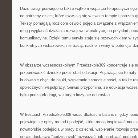
Dużo uwagi poświęcono także wątkom wsparcia terapeutycznego.
na potrzeby dzieci, które rozwijają się w swoim tempie i potrzeb
Teksty pomagają rodzicom oswoić pojęcia związane z włączaniem,
mogą wyglądać działania rozwojowe w praktyce, na przykład pop
komunikacyjne. Dzięki temu serwis staje się przewodnikiem w sy
konkretnych wskazówek, nie tracąc nadziei i wiary w potencjał dz
W obszarze wczesnoszkolnym Przedszkole309 koncentruje się na
przeprowadzić dziecko przez start edukacji. Pojawiają się tematy 
budowanie chęci do nauki, wspieranie samodzielności, a także ro
społecznych: współpracy. Serwis przypomina, że edukacja wczesn
tylko początek drogi, w którym liczy się dobrostan.
W treściach Przedszkole309 widać dbałość o balans między teorią
pojawiają się opisy metod i podejść, które mogą inspirować nauczy
nowatorskie podejścia w pracy z dziećmi, wspieranie rozwoju przez
serwis dostarcza “codziennych” rozwiązań: jak przetrwać poranek