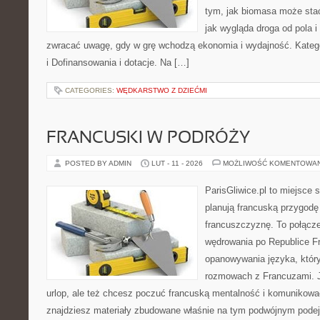
tym, jak biomasa może stać
jak wygląda droga od pola i
zwracać uwagę, gdy w grę wchodzą ekonomia i wydajność. Katego
i Dofinansowania i dotacje. Na […]
CATEGORIES:
WĘDKARSTWO Z DZIEĆMI
FRANCUSKI W PODRÓŻY
POSTED BY ADMIN
LUT - 11 - 2026
MOŻLIWOŚĆ KOMENTOWA
ParisGliwice.pl to miejsce 
planują francuską przygodę
francuszczyznę. To połącz
wędrowania po Republice Fr
opanowywania języka, któr
rozmowach z Francuzami. J
urlop, ale też chcesz poczuć francuską mentalność i komunikować 
znajdziesz materiały zbudowane właśnie na tym podwójnym podejś