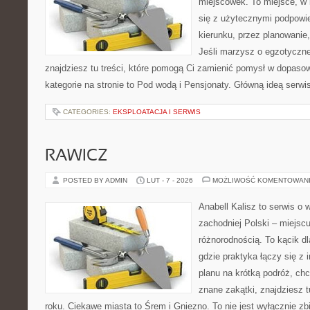
miejscówek. To miejsce, w
się z użytecznymi podpowi
kierunku, przez planowanie
Jeśli marzysz o egzotyczne
znajdziesz tu treści, które pomogą Ci zamienić pomysł w dopas
kategorie na stronie to Pod wodą i Pensjonaty. Główną ideą serwi
CATEGORIES:
EKSPLOATACJA I SERWIS
RAWICZ
POSTED BY ADMIN
LUT - 7 - 2026
MOŻLIWOŚĆ KOMENTOWAN
Anabell Kalisz to serwis o
zachodniej Polski – miejscu
różnorodnością. To kącik d
gdzie praktyka łączy się z i
planu na krótką podróż, ch
znane zakątki, znajdziesz 
roku. Ciekawe miasta to Śrem i Gniezno. To nie jest wyłącznie zbi