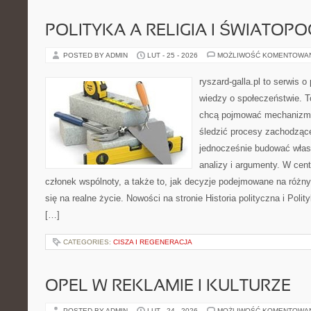
POLITYKA A RELIGIA I ŚWIATOP
POSTED BY ADMIN
LUT - 25 - 2026
MOŻLIWOŚĆ KOMENTOWA
ryszard-galla.pl to serwis o 
wiedzy o społeczeństwie. To
chcą pojmować mechanizmy
śledzić procesy zachodzące
jednocześnie budować włas
analizy i argumenty. W cen
członek wspólnoty, a także to, jak decyzje podejmowane na różn
się na realne życie. Nowości na stronie Historia polityczna i Pol
[…]
CATEGORIES:
CISZA I REGENERACJA
OPEL W REKLAMIE I KULTURZE
POSTED BY ADMIN
LUT - 24 - 2026
MOŻLIWOŚĆ KOMENTOWA