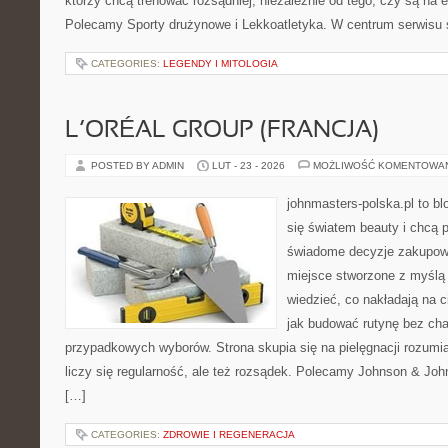
którzy chcą trenować rozsądniej, niezależnie od tego, czy są na e
Polecamy Sporty drużynowe i Lekkoatletyka. W centrum serwisu 
CATEGORIES:
LEGENDY I MITOLOGIA
L’ORÉAL GROUP (FRANCJA)
POSTED BY ADMIN
LUT - 23 - 2026
MOŻLIWOŚĆ KOMENTOWA
johnmasters-polska.pl to blo
się światem beauty i chcą 
świadome decyzje zakupowe
miejsce stworzone z myślą o
wiedzieć, co nakładają na cia
jak budować rutynę bez ch
przypadkowych wyborów. Strona skupia się na pielęgnacji rozumia
liczy się regularność, ale też rozsądek. Polecamy Johnson & Joh
[…]
CATEGORIES:
ZDROWIE I REGENERACJA