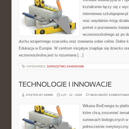
kształcenie łączy się z wy
internetowa szkolapopow.pl
oraz uwydatnia misję dział
portret o poznawaniu świat
wczesnoszkolnego aż po da
duchu wzajemnego szacunku oraz stawiania sobie celów. Dobre ka
Edukacja w Europie. W centrum inicjatyw znajduje się dziecko or
wczesnoszkolna jest tu rozumiana […]
CATEGORIES:
DORADZTWO ZAWODOWE
TECHNOLOGIE I INNOWACJE
POSTED BY ADMIN
LUT - 12 - 2026
MOŻLIWOŚĆ KOMENTOWA
Wikana BioEnergia to platf
które chcą zrozumieć temat 
surowcach biologicznych w
jednocześnie merytoryczny.