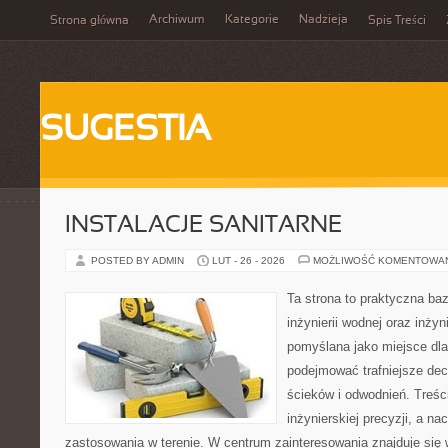
Archiwum
Kategorie
Nadzieja
Strona główna
Spis Treści
SUGESTIA
INSTALACJE SANITARNE
POSTED BY ADMIN
LUT - 26 - 2026
MOŻLIWOŚĆ KOMENTOWA
Ta strona to praktyczna ba
inżynierii wodnej oraz inżyni
pomyślana jako miejsce dla
podejmować trafniejsze de
ścieków i odwodnień. Treś
inżynierskiej precyzji, a na
zastosowania w terenie. W centrum zainteresowania znajduje się