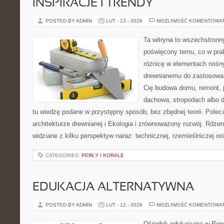
INSPIRACJE I TRENDY
POSTED BY ADMIN
LUT - 13 - 2026
MOŻLIWOŚĆ KOMENTOWA
Ta witryna to wszechstronn
poświęcony temu, co w prak
różnicę w elementach nośny
drewnianemu do zastosowań 
Cię budowa domu, remont, p
dachowa, stropodach albo de
tu wiedzę podane w przystępny sposób, bez zbędnej teorii. Pole
architekturze drewnianej i Ekologia i zrównoważony rozwój. Rdze
widziane z kilku perspektyw naraz: technicznej, rzemieślniczej or
CATEGORIES:
PERŁY I KORALE
EDUKACJA ALTERNATYWNA
POSTED BY ADMIN
LUT - 12 - 2026
MOŻLIWOŚĆ KOMENTOWA
Ośrodek edukacyjna w Popo