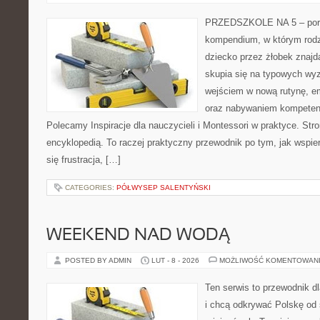
PRZEDSZKOLE NA 5 – portal
kompendium, w którym rodz
dziecko przez żłobek znajd
skupia się na typowych wy
wejściem w nową rutynę, e
oraz nabywaniem kompeten
Polecamy Inspiracje dla nauczycieli i Montessori w praktyce. Stro
encyklopedią. To raczej praktyczny przewodnik po tym, jak wspie
się frustracja, […]
CATEGORIES:
PÓŁWYSEP SALENTYŃSKI
WEEKEND NAD WODĄ
POSTED BY ADMIN
LUT - 8 - 2026
MOŻLIWOŚĆ KOMENTOWAN
Ten serwis to przewodnik d
i chcą odkrywać Polskę od