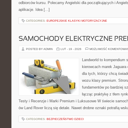
odbiorców kursu. Polecamy Angielski dla początkujących i Angielsk
aplikacje. Idea […]
CATEGORIES:
EUROPEJSKIE KLASYKI MOTORYZACYJNE
SAMOCHODY ELEKTRYCZNE PRE
POSTED BY ADMIN
LUT - 19 - 2026
MOŻLIWOŚĆ KOMENTOWA
Landworld to kompendium s
kierowcach marek Jaguara 
dla tych, którzy chcą świa
wozu klasy premium. Strona
fundamentów po bardziej s
łącząc praktykę z tłem rynk
Testy i Recenzje i Marki Premium i Luksusowe W świecie samoch
ów Land Rover liczą się detale. Nawet drobne oznaki potrafią ws
CATEGORIES:
BEZPIECZEŃSTWO DZIECI