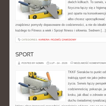
dwóch kółkach. To serwis,
fizyczna łączy się z higien
jest oparte na konsekwencj
albo chcesz uporządkować s
znajdziesz pomysły dopasowane do codzienności, a nie do ideałów
każdego to Fitness a wiek i Sprzęt fitness i siłownia. Sednem […]
CATEGORIES:
KARIERA I ROZWÓJ ZAWODOWY
SPORT
POSTED BY ADMIN
LUT - 24 - 2026
MOŻLIWOŚĆ KOMENTOWA
TKKF Sieraków to punkt odn
traktują sport nie jako jedn
życia. Serwis łączy perspe
codziennością: pokazuje, j
kroku, jak dbać o zdrowie o
duchu świadomej rywalizacji