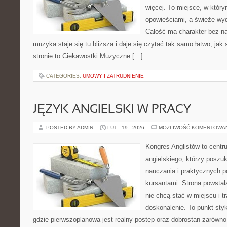
więcej. To miejsce, w który
opowieściami, a świeże wyd
Całość ma charakter bez n
muzyka staje się tu bliższa i daje się czytać tak samo łatwo, jak
stronie to Ciekawostki Muzyczne […]
CATEGORIES:
UMOWY I ZATRUDNIENIE
JĘZYK ANGIELSKI W PRACY
POSTED BY ADMIN
LUT - 19 - 2026
MOŻLIWOŚĆ KOMENTOWA
Kongres Anglistów to centr
angielskiego, którzy poszu
nauczania i praktycznych 
kursantami. Strona powstał
nie chcą stać w miejscu i t
doskonalenie. To punkt styk
gdzie pierwszoplanowa jest realny postęp oraz dobrostan zarówno