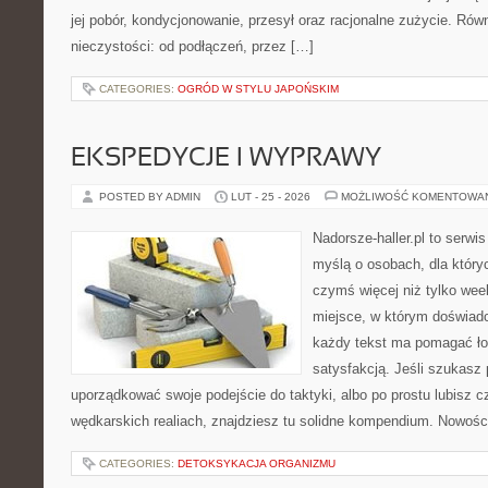
jej pobór, kondycjonowanie, przesył oraz racjonalne zużycie. Rów
nieczystości: od podłączeń, przez […]
CATEGORIES:
OGRÓD W STYLU JAPOŃSKIM
EKSPEDYCJE I WYPRAWY
POSTED BY ADMIN
LUT - 25 - 2026
MOŻLIWOŚĆ KOMENTOWA
Nadorsze-haller.pl to serwi
myślą o osobach, dla który
czymś więcej niż tylko we
miejsce, w którym doświadc
każdy tekst ma pomagać łow
satysfakcją. Jeśli szukasz
uporządkować swoje podejście do taktyki, albo po prostu lubisz c
wędkarskich realiach, znajdziesz tu solidne kompendium. Nowości 
CATEGORIES:
DETOKSYKACJA ORGANIZMU