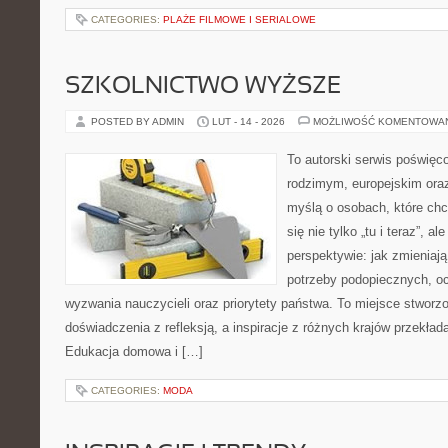
CATEGORIES:
PLAŻE FILMOWE I SERIALOWE
SZKOLNICTWO WYŻSZE
POSTED BY ADMIN
LUT - 14 - 2026
MOŻLIWOŚĆ KOMENTOWA
To autorski serwis poświęc
rodzimym, europejskim ora
myślą o osobach, które chc
się nie tylko „tu i teraz”, a
perspektywie: jak zmieniają
potrzeby podopiecznych, o
wyzwania nauczycieli oraz priorytety państwa. To miejsce stworzo
doświadczenia z refleksją, a inspiracje z różnych krajów przekła
Edukacja domowa i […]
CATEGORIES:
MODA