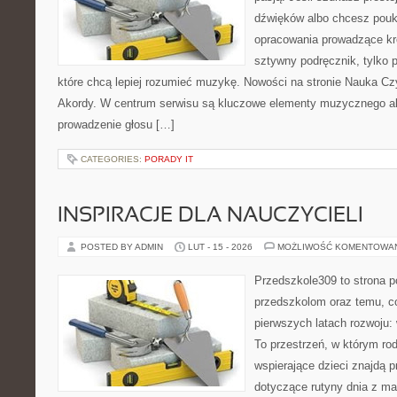
dźwięków albo chcesz poukł
opracowania prowadzące kro
sztywny podręcznik, tylko 
które chcą lepiej rozumieć muzykę. Nowości na stronie Nauka Czy
Akordy. W centrum serwisu są kluczowe elementy muzycznego alf
prowadzenie głosu […]
CATEGORIES:
PORADY IT
INSPIRACJE DLA NAUCZYCIELI
POSTED BY ADMIN
LUT - 15 - 2026
MOŻLIWOŚĆ KOMENTOWA
Przedszkole309 to strona p
przedszkolom oraz temu, c
pierwszych latach rozwoju: 
To przestrzeń, w którym rod
wspierające dzieci znajdą 
dotyczące rutyny dnia z m