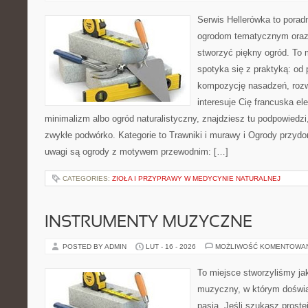
Serwis Hellerówka to pora
ogrodom tematycznym oraz
stworzyć piękny ogród. To 
spotyka się z praktyką: od 
kompozycję nasadzeń, rozwi
interesuje Cię francuska e
minimalizm albo ogród naturalistyczny, znajdziesz tu podpowiedzi,
zwykłe podwórko. Kategorie to Trawniki i murawy i Ogrody przy
uwagi są ogrody z motywem przewodnim: […]
CATEGORIES:
ZIOŁA I PRZYPRAWY W MEDYCYNIE NATURALNEJ
INSTRUMENTY MUZYCZNE
POSTED BY ADMIN
LUT - 16 - 2026
MOŻLIWOŚĆ KOMENTOWA
To miejsce stworzyliśmy ja
muzyczny, w którym doświa
pasją. Jeśli szukasz proste