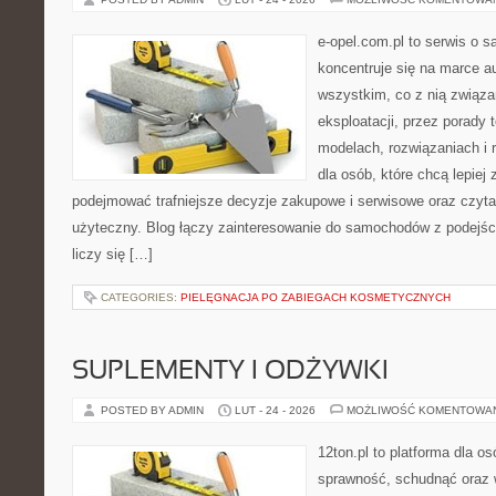
e-opel.com.pl to serwis o 
koncentruje się na marce au
wszystkim, co z nią związa
eksploatacji, przez porady 
modelach, rozwiązaniach i 
dla osób, które chcą lepiej
podejmować trafniejsze decyzje zakupowe i serwisowe oraz czyta
użyteczny. Blog łączy zainteresowanie do samochodów z podejści
liczy się […]
CATEGORIES:
PIELĘGNACJA PO ZABIEGACH KOSMETYCZNYCH
SUPLEMENTY I ODŻYWKI
POSTED BY ADMIN
LUT - 24 - 2026
MOŻLIWOŚĆ KOMENTOWA
12ton.pl to platforma dla o
sprawność, schudnąć oraz w