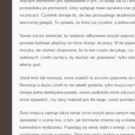
Ważnym elementem jest opowiadanie o tym, co dzieje się tu i tera
przewodnika po premierach, który wyłapuje nowe nazwiska oraz 
rocznicach. Czytelnik dostaje tło, ale bez przesadnego akademicki
wieczornej gawędy. To sprawia, że treści są czytelne, a jednocześn
Serwis ma też potencjał, by wspierać odkrywanie muzyki poprzez 
pozwala budować playlisty na różne okazje: do pracy. W tle pojaw
muzyka, ale również skojarzenia, bo to one często decydują, czy
ulubionych. Limith zachęca, by słuchać nie „poprawnie”, tylko s
własny gust.
Jeżeli ktoś lubi recenzje, może znaleźć tu szczere spojrzenie na a
Recenzja w duchu Limith to nie tabelki punktów, tylko muzyczna 
istnieje jedna obiektywna prawda, serwis podkreśla różne odczuci
może sprawdzić, czy dany materiał jest dla niego, zanim poświęc
Dużo miejsca zajmuje także temat życia muzyki poza samym nag
opowiadać o scenie live, o tym, jak brzmienie zmienia się w klubie
kameralnym wydarzeniu. Pojawiają się wtedy wątki o energii, o świ
wydarzenie zostaje w pamięci. Tego typu treści budują w serwisie 