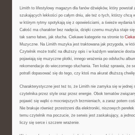
Limith to lifestylowy magazyn dla fanów dźwięków, który powstał 
szukających lekkości po całym dniu, ale też o tych, którzy chcą w
w którym rytmy spotykają się z opowieściami, a świeże wydania ł
Całość ma charakter bez nadęcia, dzięki czemu muzyka staje się t
tak samo łatwo, jak słucha. Ciekawe kategorie na stronie to
Cieka
Muzyczne. Na Limith muzyka jest traktowana jak przygoda, w które
Czytelnik może trafić na dłuższy opis i w każdym wariancie dost
pojawiają się muzyczne plotki, innego wrażenia po odsłuchu album
rekomendacje do wieczornego słuchania. Ten kolaż sprawia, że se
potrafi dopasować się do tego, czy ktoś ma akurat dłuższą chwilę
Charakterystyczne jest też to, że Limith nie zamyka się w jednej 
czytelnika przez style oraz przez energie. Obok tematów związa
pojawić się wątki o mocniejszych brzmieniach, a zaraz potem coś 
Nie brakuje również przestrzeni dla elektroniki, niszowych perełe
temu czytelnik ma poczucie, że serwis jest zaskakujący, a jedno
liczy się serce i szczere wrażenie.