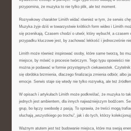
przypomina, że muzyka to nie tylko plik, ale też moment.
Rozrywkowy charakter Limith widać również w tym, że serwis chę
Muzyka żyje dziś w towarzystwie krótkich form wideo i Limith mo
się przenikają. Czasem chodzi o utwór, który wybuchł, a czasem
przypadku kluczowe jest, by zachować lekkość i jednocześnie ni
Limith może również inspirować osoby, które same tworzą, bo mu
miejsce, by mówić o procesie twórczym. Tego typu opowieści ni
można je podawać w formie przystępnych ciekawostek. Czytelnik 
się obróbka brzmienia, dlaczego finalizacja zmienia odbiór, albo 
emocje. Serwis staje się wtedy nie tylko rozrywką, ale też źródłem 
W opisach i artykułach Limith może podkreślać, że muzyka to tak
jednych jest ambientem, dla innych najważniejszym bodźcem. Ser
grup, bo łączy swobodę z pasją. To sprawia, że treści mogą trafi
słuchają „wszystkiego po trochu”, jak i do tych, którzy kolekcjonuj
Ważnym atutem jest też budowanie miejsca, które ma swoją energ