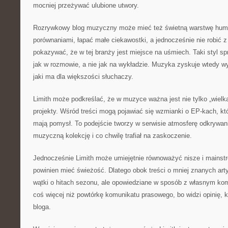
mocniej przeżywać ulubione utwory.
Rozrywkowy blog muzyczny może mieć też świetną warstwę humo
porównaniami, łapać małe ciekawostki, a jednocześnie nie robić 
pokazywać, że w tej branży jest miejsce na uśmiech. Taki styl spr
jak w rozmowie, a nie jak na wykładzie. Muzyka zyskuje wtedy wym
jaki ma dla większości słuchaczy.
Limith może podkreślać, że w muzyce ważna jest nie tylko „wielka
projekty. Wśród treści mogą pojawiać się wzmianki o EP-kach, któ
mają pomysł. To podejście tworzy w serwisie atmosferę odkrywania
muzyczną kolekcję i co chwilę trafiał na zaskoczenie.
Jednocześnie Limith może umiejętnie równoważyć nisze i mainst
powinien mieć świeżość. Dlatego obok treści o mniej znanych art
wątki o hitach sezonu, ale opowiedziane w sposób z własnym kom
coś więcej niż powtórkę komunikatu prasowego, bo widzi opinię, 
bloga.