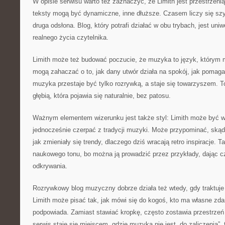
W opisie serwisu warto też zaznaczyć, że Limith jest przestrzeni
teksty mogą być dynamiczne, inne dłuższe. Czasem liczy się sz
druga odsłona. Blog, który potrafi działać w obu trybach, jest uni
realnego życia czytelnika.
Limith może też budować poczucie, że muzyka to język, którym m
mogą zahaczać o to, jak dany utwór działa na spokój, jak pomaga 
muzyka przestaje być tylko rozrywką, a staje się towarzyszem. To
głębią, która pojawia się naturalnie, bez patosu.
Ważnym elementem wizerunku jest także styl: Limith może być w
jednocześnie czerpać z tradycji muzyki. Może przypominać, skąd
jak zmieniały się trendy, dlaczego dziś wracają retro inspiracje.
naukowego tonu, bo można ją prowadzić przez przykłady, dając c
odkrywania.
Rozrywkowy blog muzyczny dobrze działa też wtedy, gdy traktuje 
Limith może pisać tak, jak mówi się do kogoś, kto ma własne zdan
podpowiada. Zamiast stawiać kropkę, często zostawia przestrzeń
serwis staje się miejscem, gdzie muzyka nie jest „do zaliczenia”, 