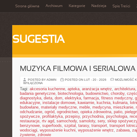
Archiwum
Kategorie
Nadzieja
Strona główna
Spis Treści
SUGESTIA
MUZYKA FILMOWA I SERIALOWA
POSTED BY ADMIN
POSTED ON LUT - 20 - 2026
MOŻLIWOŚĆ 
WYŁĄCZONA
Tagi:
akcesoria kuchenne
,
apteka
,
aranżacja wnętrz
,
architektura
badania genetyczne
,
biotechnologia
,
budownictwo
,
choroby
,
częś
diagnostyka
,
dieta
,
dom
,
elektryka
,
farmacja
,
fitness medyczny
,
g
edukacyjne
,
instalacje domowe
,
kawiarnie
,
kuchnia
,
kulinaria
,
lot
budowlane
,
materiały medyczne
,
meble
,
medycyna
,
mieszkanie
,
odchudzanie
,
ogród
,
ogrodnictwo
,
opieka zdrowotna
,
patio
,
pielęgn
spożywcze
,
profilaktyka
,
przepisy
,
przychodnia
,
psychologia
,
rece
restauracje
,
rtv agd
,
samochody
,
samoloty
,
sery
,
sklep spożywcz
benzynowe
,
superfoods
,
szpital
,
tarasy
,
transport
,
transport lotnic
wodociągi
,
wyposażenie kuchni
,
wyposażenie wnętrz
,
zabawa
,
za
żywienie
,
zdrowie