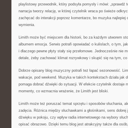
playlistowy przewodnik, który podsyła pomysły i mówi: „sprawdź t
narracja tworzy relację, w której czytelnik wraca po świeże odkry
zachęcać do interakcji poprzez komentarze, bo muzyka najlepiej d
wymienia.
Limith może być miejscem dla historii, bo za każdym utworem st
albumem emocja. Serwis potrafi opowiadać o kulislach, o tym, j
i dlaczego pewne płyty stały się przełomowe. Jednocześnie nie m
detale, żeby zachować klimat rozrywkowy i skupić się na tym, co
Dobrze opisany blog muzyczny potrafi też łapać sezonowość. Lim
wakacje, pod weekend. Muzyka w takich kontekstach działa jak do
pomaga dobrać dźwięki do sytuacji. W efekcie czytelnik dostaje
momenty, co wzmacnia wrażenie, że Limith jest bliski.
Limith może też poruszać temat sprzętu i sposobów słuchania, al
zadęcia. Różnica między słuchawkami a głośnikami, sens dobrej j
dźwięku w pokoju, czy wpływ radia internetowego na wybory słuch
opisać obrazowo. Dzięki temu blog jest atrakcyjny także dla osób