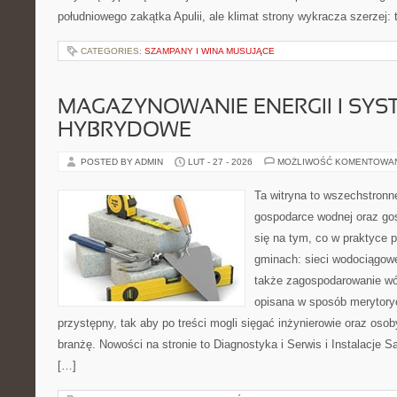
południowego zakątka Apulii, ale klimat strony wykracza szerzej
CATEGORIES:
SZAMPANY I WINA MUSUJĄCE
MAGAZYNOWANIE ENERGII I SYS
HYBRYDOWE
POSTED BY ADMIN
LUT - 27 - 2026
MOŻLIWOŚĆ KOMENTOWA
Ta witryna to wszechstronn
gospodarce wodnej oraz go
się na tym, co w praktyce p
gminach: sieci wodociągowe
także zagospodarowanie wó
opisana w sposób merytoryc
przystępny, tak aby po treści mogli sięgać inżynierowie oraz oso
branżę. Nowości na stronie to Diagnostyka i Serwis i Instalacje S
[…]