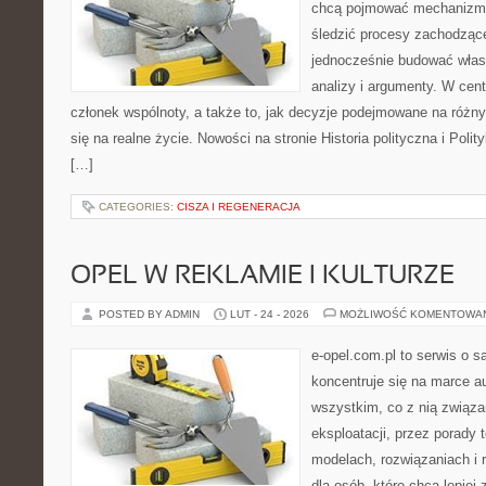
chcą pojmować mechanizmy
śledzić procesy zachodzące
jednocześnie budować włas
analizy i argumenty. W cen
członek wspólnoty, a także to, jak decyzje podejmowane na różn
się na realne życie. Nowości na stronie Historia polityczna i Pol
[…]
CATEGORIES:
CISZA I REGENERACJA
OPEL W REKLAMIE I KULTURZE
POSTED BY ADMIN
LUT - 24 - 2026
MOŻLIWOŚĆ KOMENTOWA
e-opel.com.pl to serwis o 
koncentruje się na marce au
wszystkim, co z nią związa
eksploatacji, przez porady 
modelach, rozwiązaniach i 
dla osób, które chcą lepiej