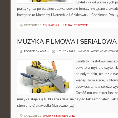
czytelnika od pierwszych p
praktykę, aż po bardziej zaawansowane tematy związane z układem
kategorie to Materiały i Narzędzia i Szkicownik i Codzienna Prak
CATEGORIES:
EDUKACJA A KULTURA I TRADYCJE
MUZYKA FILMOWA I SERIALOWA
POSTED BY ADMIN
LUT - 20 - 2026
MOŻLIWOŚĆ KOMENTOWA
Limith to lifestylowy magaz
powstał z myślą o czytelni
po całym dniu, ale też o ty
więcej. To miejsce, w który
opowieściami, a świeże wyd
Całość ma charakter bez n
muzyka staje się tu bliższa i daje się czytać tak samo łatwo, jak
stronie to Ciekawostki Muzyczne […]
CATEGORIES:
UMOWY I ZATRUDNIENIE