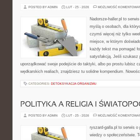
POSTED BY ADMIN
LUT - 25 - 2026
MOŻLIWOŚĆ KOMENTOWA
Nadorsze-haller.pl to serwi
myślą o osobach, dla który
czymś więcej niż tylko we
miejsce, w którym doświadc
każdy tekst ma pomagać łow
satysfakcją. Jeśli szukasz
uporządkować swoje podejście do taktyki, albo po prostu lubisz c
wędkarskich realiach, znajdziesz tu solidne kompendium. Nowości 
CATEGORIES:
DETOKSYKACJA ORGANIZMU
POLITYKA A RELIGIA I ŚWIATOP
POSTED BY ADMIN
LUT - 25 - 2026
MOŻLIWOŚĆ KOMENTOWA
ryszard-galla.pl to serwis o 
wiedzy o społeczeństwie. To