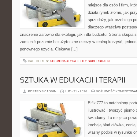
miejsce dla osób i firm, któ
działa rynek złomu, jak pr
sprzedaży, jak przebiega pr
dlaczego właściwe postęp
znaczenie zarówno dla ekologii, jak i dla budżetu. Strona skupia s
zamienić pozornie bezużyteczne rzeczy w realną korzyść, jedno
ponownego użycia. Ciekawe […]
CATEGORIES:
KOSMONAUTYKA I LOTY SUBORBITALNE
SZTUKA W EDUKACJI I TERAPII
POSTED BY ADMIN
LUT - 21 - 2026
MOŻLIWOŚĆ KOMENTOWA
Elfiki777 to natchniony port
ilustrować i tworzyć pismo
świadomy. To miejsce powst
kochają ślad ołówka, cenią
własny podpis w rysunku or