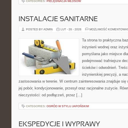
CATEGORIES:
PIELĘGNACJA WŁOSÓW
INSTALACJE SANITARNE
POSTED BY ADMIN
LUT - 26 - 2026
MOŻLIWOŚĆ KOMENTOWA
Ta strona to praktyczna ba
inżynierii wodnej oraz inżyni
pomyślana jako miejsce dla
podejmować trafniejsze de
ścieków i odwodnień. Treś
inżynierskiej precyzji, a na
zastosowania w terenie. W centrum zainteresowania znajduje się
jej pobór, kondycjonowanie, przesył oraz racjonalne zużycie. Rów
nieczystości: od podłączeń, przez […]
CATEGORIES:
OGRÓD W STYLU JAPOŃSKIM
EKSPEDYCJE I WYPRAWY