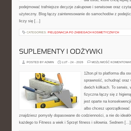
podejmować trafniejsze decyzje zakupowe i serwisowe oraz czyta
użyteczny. Blog łączy zainteresowanie do samochodów z podejści
liczy się […]
CATEGORIES:
PIELĘGNACJA PO ZABIEGACH KOSMETYCZNYCH
SUPLEMENTY I ODŻYWKI
POSTED BY ADMIN
LUT - 24 - 2026
MOŻLIWOŚĆ KOMENTOWA
12ton.pl to platforma dla o
sprawność, schudnąć oraz w
dwóch kółkach. To serwis,
fizyczna łączy się z higien
jest oparte na konsekwencj
albo chcesz uporządkować s
znajdziesz pomysły dopasowane do codzienności, a nie do ideałów
każdego to Fitness a wiek i Sprzęt fitness i siłownia. Sednem […]