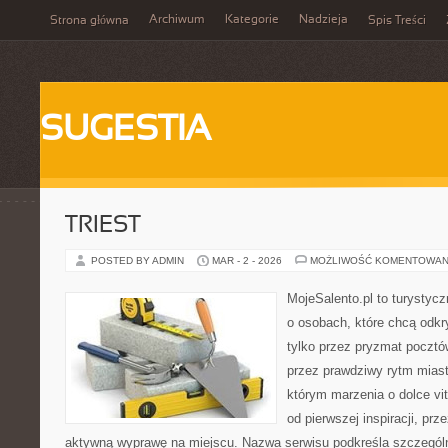
Archiwum
Kategorie
Nadzieja
Strona główna
Spis Treści
SUGESTIA
TRIEST
POSTED BY ADMIN
MAR - 2 - 2026
MOŻLIWOŚĆ KOMENTOWAN
MojeSalento.pl to turystyc
o osobach, które chcą odkr
tylko przez pryzmat pocztó
przez prawdziwy rytm miast
którym marzenia o dolce vit
od pierwszej inspiracji, pr
aktywną wyprawę na miejscu. Nazwa serwisu podkreśla szczególną