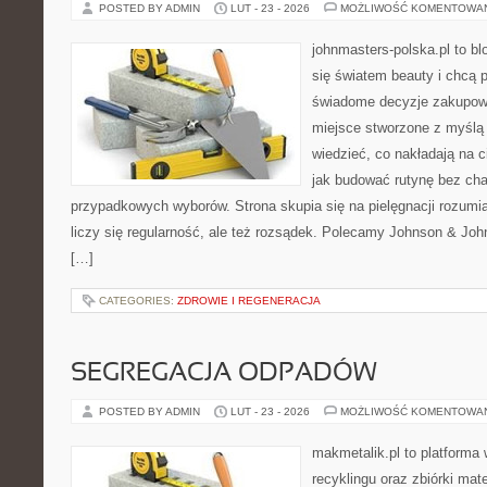
POSTED BY ADMIN
LUT - 23 - 2026
MOŻLIWOŚĆ KOMENTOWA
johnmasters-polska.pl to blo
się światem beauty i chcą 
świadome decyzje zakupowe
miejsce stworzone z myślą o
wiedzieć, co nakładają na cia
jak budować rutynę bez ch
przypadkowych wyborów. Strona skupia się na pielęgnacji rozumia
liczy się regularność, ale też rozsądek. Polecamy Johnson & Joh
[…]
CATEGORIES:
ZDROWIE I REGENERACJA
SEGREGACJA ODPADÓW
POSTED BY ADMIN
LUT - 23 - 2026
MOŻLIWOŚĆ KOMENTOWA
makmetalik.pl to platforma
recyklingu oraz zbiórki mat