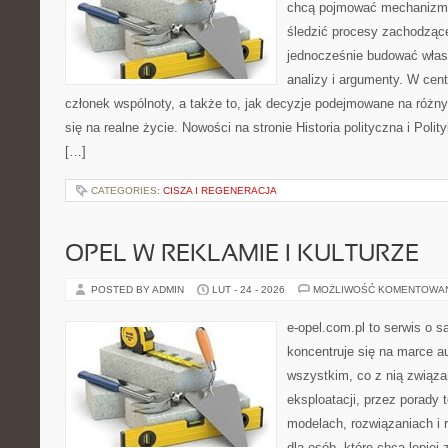
chcą pojmować mechanizmy
śledzić procesy zachodzące
jednocześnie budować włas
analizy i argumenty. W cen
członek wspólnoty, a także to, jak decyzje podejmowane na różn
się na realne życie. Nowości na stronie Historia polityczna i Pol
[…]
CATEGORIES:
CISZA I REGENERACJA
OPEL W REKLAMIE I KULTURZE
POSTED BY ADMIN
LUT - 24 - 2026
MOŻLIWOŚĆ KOMENTOWA
e-opel.com.pl to serwis o 
koncentruje się na marce au
wszystkim, co z nią związa
eksploatacji, przez porady 
modelach, rozwiązaniach i 
dla osób, które chcą lepiej