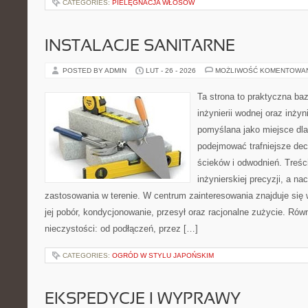
CATEGORIES:
PIELĘGNACJA WŁOSÓW
INSTALACJE SANITARNE
POSTED BY ADMIN
LUT - 26 - 2026
MOŻLIWOŚĆ KOMENTOWA
Ta strona to praktyczna ba
inżynierii wodnej oraz inżyni
pomyślana jako miejsce dla
podejmować trafniejsze de
ścieków i odwodnień. Treś
inżynierskiej precyzji, a na
zastosowania w terenie. W centrum zainteresowania znajduje się
jej pobór, kondycjonowanie, przesył oraz racjonalne zużycie. Rów
nieczystości: od podłączeń, przez […]
CATEGORIES:
OGRÓD W STYLU JAPOŃSKIM
EKSPEDYCJE I WYPRAWY