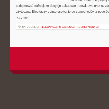
podejmować trafniejsze decyzje zakupowe i serwisowe oraz czyta
użyteczny. Blog łączy zainteresowanie do samochodów z podejści
liczy się […]
CATEGORIES:
PIELĘGNACJA PO ZABIEGACH KOSMETYCZNYCH