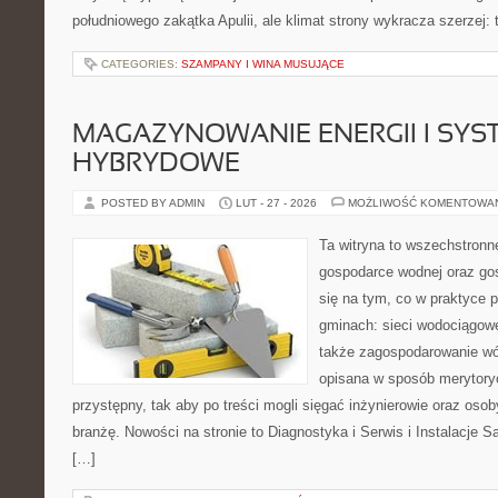
południowego zakątka Apulii, ale klimat strony wykracza szerzej
CATEGORIES:
SZAMPANY I WINA MUSUJĄCE
MAGAZYNOWANIE ENERGII I SYS
HYBRYDOWE
POSTED BY ADMIN
LUT - 27 - 2026
MOŻLIWOŚĆ KOMENTOWA
Ta witryna to wszechstronn
gospodarce wodnej oraz go
się na tym, co w praktyce p
gminach: sieci wodociągowe
także zagospodarowanie wó
opisana w sposób merytoryc
przystępny, tak aby po treści mogli sięgać inżynierowie oraz oso
branżę. Nowości na stronie to Diagnostyka i Serwis i Instalacje S
[…]