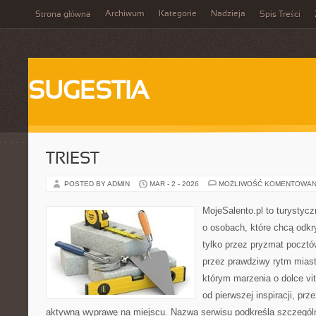
Archiwum
Kategorie
Nadzieja
Strona główna
Spis Treści
SUGESTIA
TRIEST
POSTED BY ADMIN
MAR - 2 - 2026
MOŻLIWOŚĆ KOMENTOWAN
MojeSalento.pl to turystyc
o osobach, które chcą odkr
tylko przez pryzmat pocztó
przez prawdziwy rytm miast
którym marzenia o dolce vit
od pierwszej inspiracji, pr
aktywną wyprawę na miejscu. Nazwa serwisu podkreśla szczególną