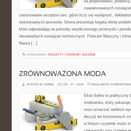
na projektowaniu, produkcji
zaawansowanych rozwiązań,
zastosowanie wszędzie tam, gdzie liczy się wydajność, dokładn
wykonywanych procesów. Strona prezentuje bogatą ofertę produktó
które odpowiadają na potrzeby współczesnego przemysłu i przeds
niezawodnych rozwiązań technicznych. Polecam Maszyny i Infrast
Nasza […]
CATEGORIES:
PASOŻYTY I CHOROBY ZAKAŹNE
ZRÓWNOWAŻONA MODA
POSTED BY ADMIN
CZE - 27 - 2026
MOŻLIWOŚĆ KOMENTOWA
Ekos-Sułów to praktyczny 
środowiska, który pokazuje,
musi oznaczać wielkich wy
decyzji ani kosztownych zm
w którym czytelnik może z
ciekawostki oraz rzetelne 