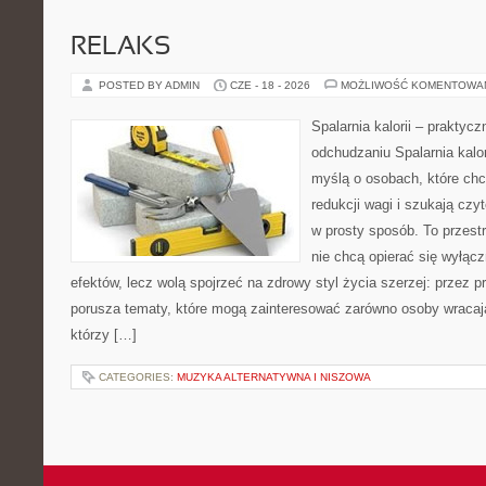
RELAKS
POSTED BY ADMIN
CZE - 18 - 2026
MOŻLIWOŚĆ KOMENTOWA
Spalarnia kalorii – praktyc
odchudzaniu Spalarnia kalor
myślą o osobach, które ch
redukcji wagi i szukają czy
w prosty sposób. To przestr
nie chcą opierać się wyłącz
efektów, lecz wolą spojrzeć na zdrowy styl życia szerzej: przez 
porusza tematy, które mogą zainteresować zarówno osoby wracając
którzy […]
CATEGORIES:
MUZYKA ALTERNATYWNA I NISZOWA