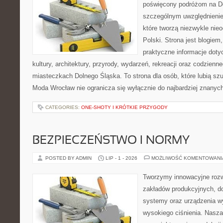
poświęcony podróżom na D
szczególnym uwzględnienie
które tworzą niezwykle nie
Polski. Strona jest blogie
praktyczne informacje dotyc
kultury, architektury, przyrody, wydarzeń, rekreacji oraz codzienn
miasteczkach Dolnego Śląska. To strona dla osób, które lubią sz
Moda Wrocław nie ogranicza się wyłącznie do najbardziej znanyc
CATEGORIES:
ONE-SHOTY I KRÓTKIE PRZYGODY
BEZPIECZEŃSTWO I NORMY
POSTED BY ADMIN
LIP - 1 - 2026
MOŻLIWOŚĆ KOMENTOWAN
Tworzymy innowacyjne rozw
zakładów produkcyjnych, do
systemy oraz urządzenia w
wysokiego ciśnienia. Nasza 