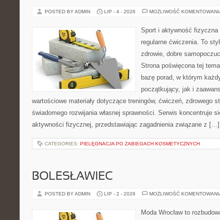
POSTED BY ADMIN
LIP - 4 - 2026
MOŻLIWOŚĆ KOMENTOWAN
Sport i aktywność fizyczna 
regularne ćwiczenia. To sty
zdrowie, dobre samopoczuci
Strona poświęcona tej tem
bazę porad, w którym każdy
początkujący, jak i zaawa
wartościowe materiały dotyczące treningów, ćwiczeń, zdrowego st
świadomego rozwijania własnej sprawności. Serwis koncentruje s
aktywności fizycznej, przedstawiając zagadnienia związane z […]
CATEGORIES:
PIELĘGNACJA PO ZABIEGACH KOSMETYCZNYCH
BOLESŁAWIEC
POSTED BY ADMIN
LIP - 2 - 2026
MOŻLIWOŚĆ KOMENTOWAN
Moda Wrocław to rozbudowa