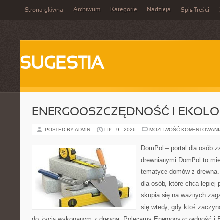
Archiwum
Kategorie
Nadzieja
Strona główna
Spis Treści
SUGESTIA
ENERGOOSZCZĘDNOŚĆ I EKOLO
POSTED BY ADMIN
LIP - 9 - 2026
MOŻLIWOŚĆ KOMENTOWAN
DomPol – portal dla osób 
drewnianymi DomPol to mie
tematyce domów z drewna. 
dla osób, które chcą lepiej
skupia się na ważnych zaga
się wtedy, gdy ktoś zaczy
do życia wykonanym z drewna. Polecamy Energooszczędność i Ek