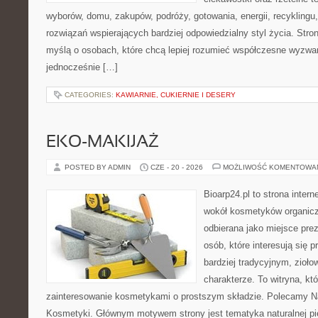
wyborów, domu, zakupów, podróży, gotowania, energii, recyklingu
rozwiązań wspierających bardziej odpowiedzialny styl życia. Stro
myślą o osobach, które chcą lepiej rozumieć współczesne wyzwa
jednocześnie […]
CATEGORIES:
KAWIARNIE, CUKIERNIE I DESERY
EKO-MAKIJAŻ
POSTED BY ADMIN
CZE - 20 - 2026
MOŻLIWOŚĆ KOMENTOWA
Bioarp24.pl to strona intern
wokół kosmetyków organic
odbierana jako miejsce prez
osób, które interesują się
bardziej tradycyjnym, zioł
charakterze. To witryna, kt
zainteresowanie kosmetykami o prostszym składzie. Polecamy Nat
Kosmetyki. Głównym motywem strony jest tematyka naturalnej pie