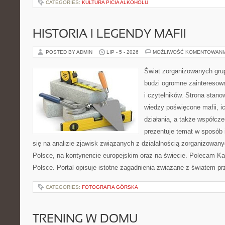
CATEGORIES:
KULTURA PICIA ALKOHOLU
HISTORIA I LEGENDY MAFII
POSTED BY ADMIN
LIP - 5 - 2026
MOŻLIWOŚĆ KOMENTOWAN
Świat zorganizowanych grup
budzi ogromne zainteresowa
i czytelników. Strona stan
wiedzy poświęcone mafii, ic
działania, a także współc
prezentuje temat w sposób 
się na analizie zjawisk związanych z działalnością zorganizowan
Polsce, na kontynencie europejskim oraz na świecie. Polecam Ka
Polsce. Portal opisuje istotne zagadnienia związane z światem p
CATEGORIES:
FOTOGRAFIA GÓRSKA
TRENING W DOMU