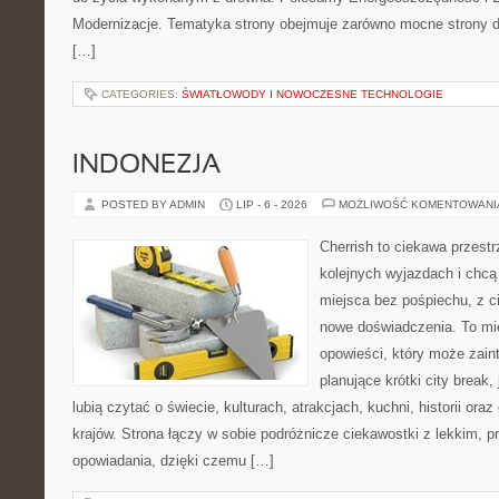
Modernizacje. Tematyka strony obejmuje zarówno mocne strony d
[…]
CATEGORIES:
ŚWIATŁOWODY I NOWOCZESNE TECHNOLOGIE
INDONEZJA
POSTED BY ADMIN
LIP - 6 - 2026
MOŻLIWOŚĆ KOMENTOWAN
Cherrish to ciekawa przestr
kolejnych wyjazdach i chc
miejsca bez pośpiechu, z c
nowe doświadczenia. To mi
opowieści, który może zai
planujące krótki city break, 
lubią czytać o świecie, kulturach, atrakcjach, kuchni, historii ora
krajów. Strona łączy w sobie podróżnicze ciekawostki z lekkim,
opowiadania, dzięki czemu […]